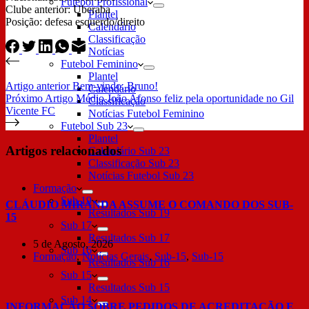
Futebol Profissional
Clube anterior: Uberaba
Plantel
Posição: defesa esquerdo/direito
Calendário
Classificação
Notícias
Futebol Feminino
Plantel
Artigo
anterior
Bem-vindo, Bruno!
Calendário
Próximo
Artigo
Médio João Afonso feliz pela oportunidade no Gil
Classificação
Vicente FC
Notícias Futebol Feminino
Futebol Sub 23
Plantel
Artigos relacionados
Calendário Sub 23
Classificação Sub 23
Notícias Futebol Sub 23
Formação
Sub 19
CLÁUDIO MIRANDA ASSUME O COMANDO DOS SUB-
Resultados Sub 19
15
Sub 17
Resultados Sub 17
5 de Agosto, 2026
Sub 16
Formação
,
Notícias Gerais
,
Sub-15
,
Sub-15
Resultados Sub 16
Sub 15
Resultados Sub 15
Sub 14
INFORMAÇÃO SOBRE PEDIDOS DE ACREDITAÇÃO E