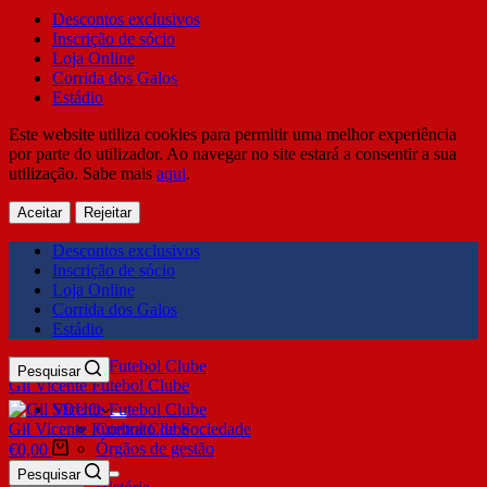
Descontos exclusivos
Inscrição de sócio
Loja Online
Corrida dos Galos
Estádio
Este website utiliza cookies para permitir uma melhor experiência
por parte do utilizador. Ao navegar no site estará a consentir a sua
utilização. Sabe mais
aqui
.
Aceitar
Rejeitar
Descontos exclusivos
Inscrição de sócio
Loja Online
Corrida dos Galos
Estádio
Pesquisar
Gil Vicente Futebol Clube
SDUQ
Gil Vicente Futebol Clube
Contrato de Sociedade
Órgãos de gestão
€
0,00
Clube
Pesquisar