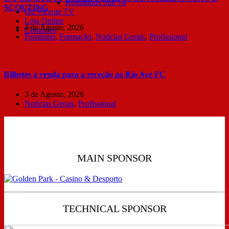
Resultados Sub 14
SCOUTING
Gil Vicente TV
Loja Online
4 de Agosto, 2026
Contactos
Feminino
,
Formação
,
Notícias Gerais
,
Profissional
Bilhetes à venda para a receção ao Rio Ave FC
3 de Agosto, 2026
Notícias Gerais
,
Profissional
MAIN SPONSOR
TECHNICAL SPONSOR