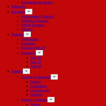
Pagamento de quotas
Bilheteira
Parceiros
Patrocinador Principal
Technical Sponsor
Oficial Sponsor
ESports
Notícias
Profissional
Feminino
Notícias Sub-23
Formação
Sub-15
Sub-17
Sub-19
Futebol
Futebol Profissional
Plantel
Calendário
Classificação
Notícias
Futebol Feminino
Plantel