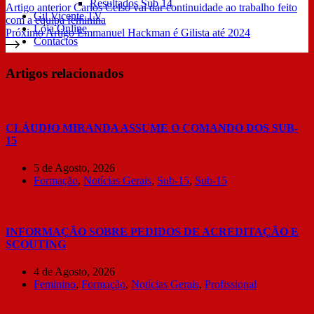
Resultados Sub 14
Artigo
anterior
Carlos Celso vai dar continuidade ao trabalho feito
Gil Vicente TV
com a equipa feminina
Loja Online
Próximo
Artigo
Emmanuel Hackman é Gilista até 2024
Contactos
Artigos relacionados
CLÁUDIO MIRANDA ASSUME O COMANDO DOS SUB-
15
5 de Agosto, 2026
Formação
,
Notícias Gerais
,
Sub-15
,
Sub-15
INFORMAÇÃO SOBRE PEDIDOS DE ACREDITAÇÃO E
SCOUTING
4 de Agosto, 2026
Feminino
,
Formação
,
Notícias Gerais
,
Profissional