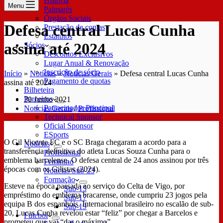
História
Menu
Palmarés
Órgãos Sociais
Defesa central Lucas Cunha
Prestação de contas
Estatutos
assina até 2024
Sócios
Descontos Exclusivos
Lugar Anual & Renovação
Inscrição de sócio
Início
»
Notícias
»
Notícias Gerais
»
Defesa central Lucas Cunha
Pagamento de quotas
assina até 2024
Bilheteira
Parceiros
30 Junho 2021
Patrocinador Principal
Notícias Gerais
/
Profissional
Technical Sponsor
Oficial Sponsor
ESports
O Gil Vicente FC e o SC Braga chegaram a acordo para a
Notícias
transferência definitiva do atleta Lucas Souza Cunha para o
Profissional
emblema barcelense. O defesa central de 24 anos assinou por três
Feminino
épocas com os Gilistas (2024).
Notícias Sub-23
Formação
Esteve na época passada ao serviço do Celta de Vigo, por
Sub-15
empréstimo do emblema bracarense, onde cumpriu 23 jogos pela
Sub-17
equipa B dos espanhóis. Internacional brasileiro no escalão de sub-
Sub-19
20, Lucas Cunha revelou estar “feliz” por chegar a Barcelos e
Futebol
prometeu que vai “dar o máximo”.