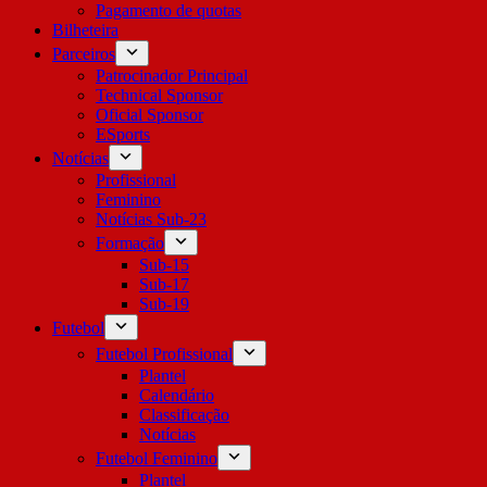
Pagamento de quotas
Bilheteira
Parceiros
Patrocinador Principal
Technical Sponsor
Oficial Sponsor
ESports
Notícias
Profissional
Feminino
Notícias Sub-23
Formação
Sub-15
Sub-17
Sub-19
Futebol
Futebol Profissional
Plantel
Calendário
Classificação
Notícias
Futebol Feminino
Plantel