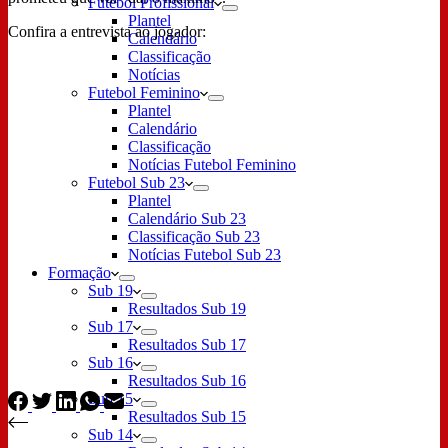
Futebol Profissional
Plantel
Confira a entrevista ao jogador:
Calendário
Classificação
Notícias
Futebol Feminino
Plantel
Calendário
Classificação
Notícias Futebol Feminino
Futebol Sub 23
Plantel
Calendário Sub 23
Classificação Sub 23
Notícias Futebol Sub 23
Formação
Sub 19
Resultados Sub 19
Sub 17
Resultados Sub 17
Sub 16
Resultados Sub 16
Sub 15
Resultados Sub 15
Sub 14