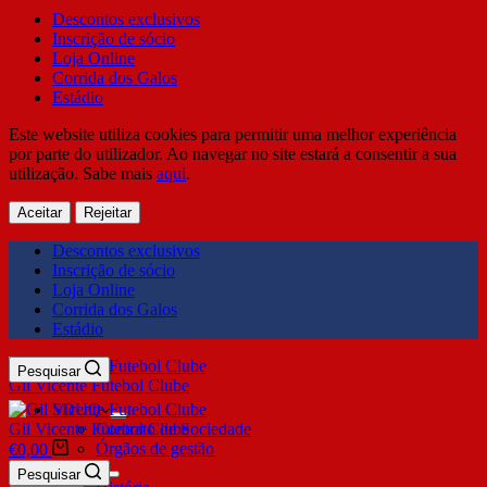
Descontos exclusivos
Inscrição de sócio
Loja Online
Corrida dos Galos
Estádio
Este website utiliza cookies para permitir uma melhor experiência
por parte do utilizador. Ao navegar no site estará a consentir a sua
utilização. Sabe mais
aqui
.
Aceitar
Rejeitar
Descontos exclusivos
Inscrição de sócio
Loja Online
Corrida dos Galos
Estádio
Pesquisar
Gil Vicente Futebol Clube
SDUQ
Gil Vicente Futebol Clube
Contrato de Sociedade
Órgãos de gestão
€
0,00
Clube
Pesquisar