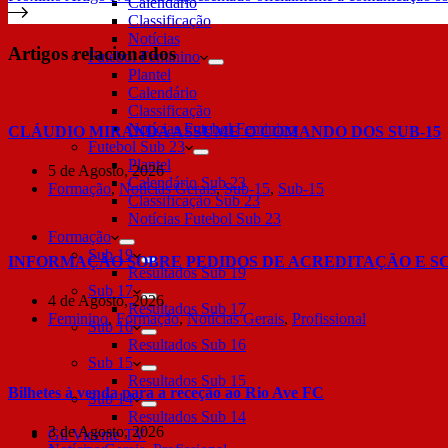
Calendário
Classificação
Notícias
Artigos relacionados
Futebol Feminino
Plantel
Calendário
Classificação
Notícias Futebol Feminino
CLÁUDIO MIRANDA ASSUME O COMANDO DOS SUB-15
Futebol Sub 23
Plantel
5 de Agosto, 2026
Calendário Sub 23
Formação
,
Notícias Gerais
,
Sub-15
,
Sub-15
Classificação Sub 23
Notícias Futebol Sub 23
Formação
Sub 19
INFORMAÇÃO SOBRE PEDIDOS DE ACREDITAÇÃO E S
Resultados Sub 19
Sub 17
4 de Agosto, 2026
Resultados Sub 17
Feminino
,
Formação
,
Notícias Gerais
,
Profissional
Sub 16
Resultados Sub 16
Sub 15
Resultados Sub 15
Bilhetes à venda para a receção ao Rio Ave FC
Sub 14
Resultados Sub 14
3 de Agosto, 2026
Gil Vicente TV