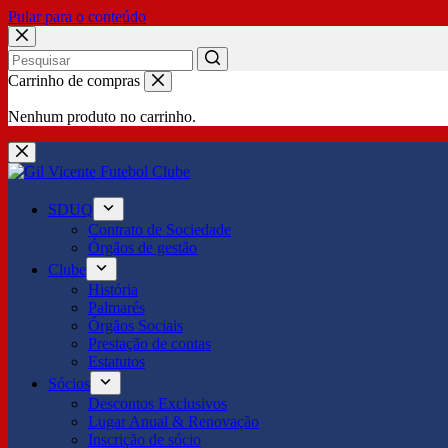
Pular para o conteúdo
No
Carrinho de compras
results
Nenhum produto no carrinho.
SDUQ
Contrato de Sociedade
Órgãos de gestão
Clube
História
Palmarés
Órgãos Sociais
Prestação de contas
Estatutos
Sócios
Descontos Exclusivos
Lugar Anual & Renovação
Inscrição de sócio