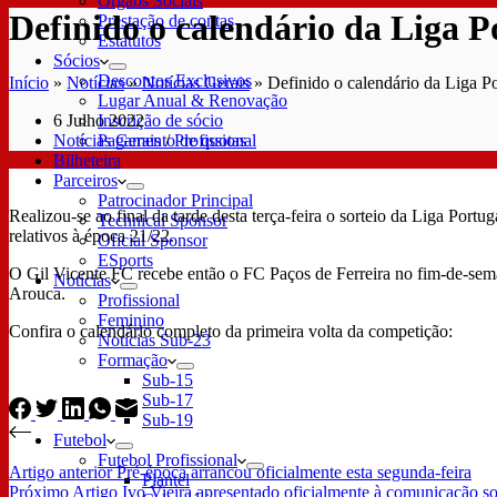
Órgãos Sociais
Definido o calendário da Liga P
Prestação de contas
Estatutos
Sócios
Descontos Exclusivos
Início
»
Notícias
»
Notícias Gerais
»
Definido o calendário da Liga P
Lugar Anual & Renovação
6 Julho 2022
Inscrição de sócio
Notícias Gerais
/
Profissional
Pagamento de quotas
Bilheteira
Parceiros
Patrocinador Principal
Realizou-se ao final da tarde desta terça-feira o sorteio da Liga Po
Technical Sponsor
relativos à época 21/22.
Oficial Sponsor
ESports
O Gil Vicente FC recebe então o FC Paços de Ferreira no fim-de-sema
Notícias
Arouca.
Profissional
Feminino
Confira o calendário completo da primeira volta da competição:
Notícias Sub-23
Formação
Sub-15
Sub-17
Sub-19
Futebol
Futebol Profissional
Artigo
anterior
Pré-época arrancou oficialmente esta segunda-feira
Plantel
Próximo
Artigo
Ivo Vieira apresentado oficialmente à comunicação so