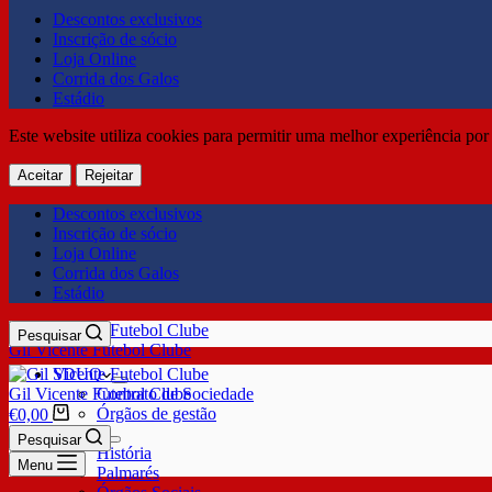
Descontos exclusivos
Inscrição de sócio
Loja Online
Corrida dos Galos
Estádio
Este website utiliza cookies para permitir uma melhor experiência por 
Aceitar
Rejeitar
Descontos exclusivos
Inscrição de sócio
Loja Online
Corrida dos Galos
Estádio
Pesquisar
Gil Vicente Futebol Clube
SDUQ
Gil Vicente Futebol Clube
Contrato de Sociedade
Órgãos de gestão
€
0,00
Clube
Pesquisar
História
Menu
Palmarés