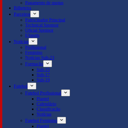
Pagamento de quotas
Bilheteira
Parceiros
Patrocinador Principal
Technical Sponsor
Oficial Sponsor
ESports
Notícias
Profissional
Feminino
Notícias Sub-23
Formação
Sub-15
Sub-17
Sub-19
Futebol
Futebol Profissional
Plantel
Calendário
Classificação
Notícias
Futebol Feminino
Plantel