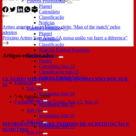
Futebol Profissional
Plantel
Calendário
Classificação
Notícias
Artigo
anterior
Lucas Mineiro eleito ‘Man of the match’ pelos
Futebol Feminino
adeptos
Plantel
Próximo
Artigo
Sara Alves: “A nossa união vai fazer a diferença”
Calendário
Classificação
Notícias Futebol Feminino
Artigos relacionados
Futebol Sub 23
Plantel
Calendário Sub 23
Classificação Sub 23
Notícias Futebol Sub 23
CLÁUDIO MIRANDA ASSUME O COMANDO DOS SUB-
Formação
15
Sub 19
Resultados Sub 19
5 de Agosto, 2026
Sub 17
Formação
,
Notícias Gerais
,
Sub-15
,
Sub-15
Resultados Sub 17
Sub 16
Resultados Sub 16
Sub 15
INFORMAÇÃO SOBRE PEDIDOS DE ACREDITAÇÃO E
Resultados Sub 15
SCOUTING
Sub 14