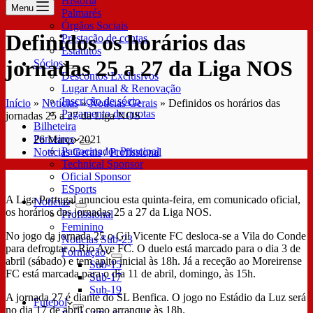
História
Menu
Palmarés
Órgãos Sociais
Definidos os horários das
Prestação de contas
Estatutos
jornadas 25 a 27 da Liga NOS
Sócios
Descontos Exclusivos
Lugar Anual & Renovação
Inscrição de sócio
Início
»
Notícias
»
Notícias Gerais
»
Definidos os horários das
Pagamento de quotas
jornadas 25 a 27 da Liga NOS
Bilheteira
Parceiros
26 Março 2021
Patrocinador Principal
Notícias Gerais
/
Profissional
Technical Sponsor
Oficial Sponsor
ESports
A Liga Portugal anunciou esta quinta-feira, em comunicado oficial,
Notícias
os horários das jornadas 25 a 27 da Liga NOS.
Profissional
Feminino
No jogo da jornada 25 o Gil Vicente FC desloca-se a Vila do Conde
Notícias Sub-23
para defrontar o Rio Ave FC. O duelo está marcado para o dia 3 de
Formação
abril (sábado) e tem apito inicial às 18h. Já a receção ao Moreirense
Sub-15
FC está marcada para o dia 11 de abril, domingo, às 15h.
Sub-17
Sub-19
A jornada 27 é diante do SL Benfica. O jogo no Estádio da Luz será
Futebol
no dia 17 de abril como arranque às 18h.