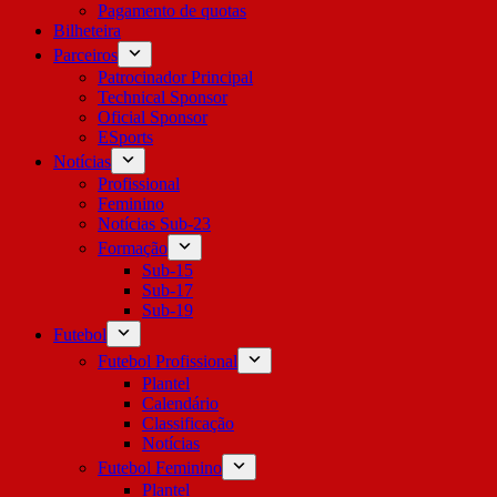
Pagamento de quotas
Bilheteira
Parceiros
Patrocinador Principal
Technical Sponsor
Oficial Sponsor
ESports
Notícias
Profissional
Feminino
Notícias Sub-23
Formação
Sub-15
Sub-17
Sub-19
Futebol
Futebol Profissional
Plantel
Calendário
Classificação
Notícias
Futebol Feminino
Plantel