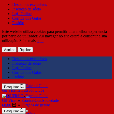
Descontos exclusivos
Inscrição de sócio
Loja Online
Corrida dos Galos
Estádio
Este website utiliza cookies para permitir uma melhor experiência
por parte do utilizador. Ao navegar no site estará a consentir a sua
utilização. Sabe mais
aqui
.
Aceitar
Rejeitar
Descontos exclusivos
Inscrição de sócio
Loja Online
Corrida dos Galos
Estádio
Pesquisar
Gil Vicente Futebol Clube
SDUQ
Gil Vicente Futebol Clube
Contrato de Sociedade
Órgãos de gestão
€
0,00
Clube
Pesquisar