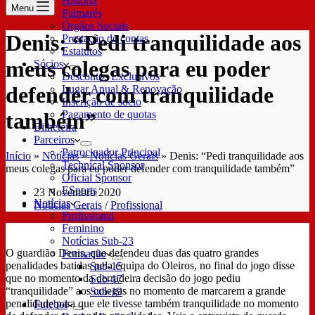
História
Menu
Palmarés
Órgãos Sociais
Denis: “Pedi tranquilidade aos
Prestação de contas
Estatutos
meus colegas para eu poder
Sócios
Descontos Exclusivos
defender com tranquilidade
Lugar Anual & Renovação
Inscrição de sócio
Pagamento de quotas
também”
Bilheteira
Parceiros
Patrocinador Principal
Início
»
Notícias
»
Notícias Gerais
»
Denis: “Pedi tranquilidade aos
Technical Sponsor
meus colegas para eu poder defender com tranquilidade também”
Oficial Sponsor
ESports
23 Novembro 2020
Notícias
Notícias Gerais
/
Profissional
Profissional
Feminino
Notícias Sub-23
O guardião Denis, que defendeu duas das quatro grandes
Formação
penalidades batidas pela equipa do Oleiros, no final do jogo disse
Sub-15
que no momento da derradeira decisão do jogo pediu
Sub-17
“tranquilidade” aos colegas no momento de marcarem a grande
Sub-19
penalidade para que ele tivesse também tranquilidade no momento
Futebol