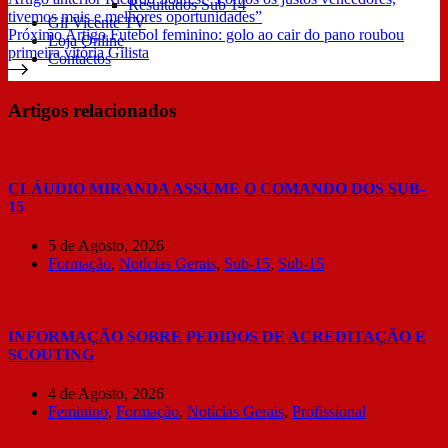
Resultados Sub 14
tivemos mais e melhores oportunidades”
Gil Vicente TV
Próximo
Artigo
Futebol feminino: golo ao cair do pano roubou
Loja Online
primeira vitória Gilista
Contactos
Artigos relacionados
CLÁUDIO MIRANDA ASSUME O COMANDO DOS SUB-
15
5 de Agosto, 2026
Formação
,
Notícias Gerais
,
Sub-15
,
Sub-15
INFORMAÇÃO SOBRE PEDIDOS DE ACREDITAÇÃO E
SCOUTING
4 de Agosto, 2026
Feminino
,
Formação
,
Notícias Gerais
,
Profissional