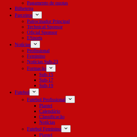
Pagamento de quotas
Bilheteira
Parceiros
Patrocinador Principal
Technical Sponsor
Oficial Sponsor
ESports
Notícias
Profissional
Feminino
Notícias Sub-23
Formação
Sub-15
Sub-17
Sub-19
Futebol
Futebol Profissional
Plantel
Calendário
Classificação
Notícias
Futebol Feminino
Plantel