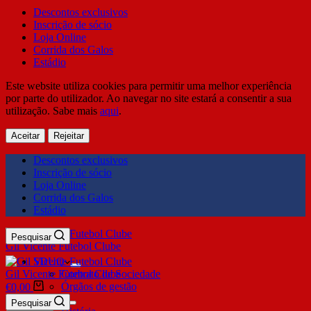
Descontos exclusivos
Inscrição de sócio
Loja Online
Corrida dos Galos
Estádio
Este website utiliza cookies para permitir uma melhor experiência
por parte do utilizador. Ao navegar no site estará a consentir a sua
utilização. Sabe mais
aqui
.
Aceitar
Rejeitar
Descontos exclusivos
Inscrição de sócio
Loja Online
Corrida dos Galos
Estádio
Pesquisar
Gil Vicente Futebol Clube
SDUQ
Gil Vicente Futebol Clube
Contrato de Sociedade
Órgãos de gestão
€
0,00
Clube
Pesquisar