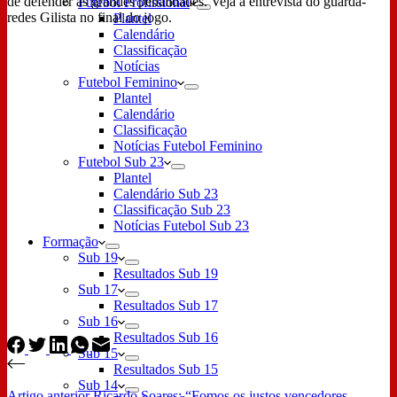
de defender as grandes penalidades. Veja a entrevista do guarda-
Futebol Profissional
redes Gilista no final do jogo.
Plantel
Calendário
Classificação
Notícias
Futebol Feminino
Plantel
Calendário
Classificação
Notícias Futebol Feminino
Futebol Sub 23
Plantel
Calendário Sub 23
Classificação Sub 23
Notícias Futebol Sub 23
Formação
Sub 19
Resultados Sub 19
Sub 17
Resultados Sub 17
Sub 16
Resultados Sub 16
Sub 15
Resultados Sub 15
Sub 14
Artigo
anterior
Ricardo Soares: “Fomos os justos vencedores,