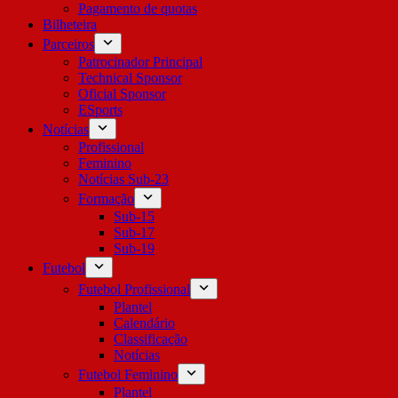
Pagamento de quotas
Bilheteira
Parceiros
Patrocinador Principal
Technical Sponsor
Oficial Sponsor
ESports
Notícias
Profissional
Feminino
Notícias Sub-23
Formação
Sub-15
Sub-17
Sub-19
Futebol
Futebol Profissional
Plantel
Calendário
Classificação
Notícias
Futebol Feminino
Plantel