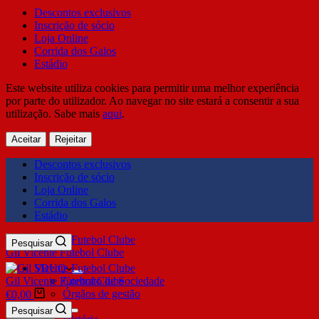
Descontos exclusivos
Inscrição de sócio
Loja Online
Corrida dos Galos
Estádio
Este website utiliza cookies para permitir uma melhor experiência
por parte do utilizador. Ao navegar no site estará a consentir a sua
utilização. Sabe mais
aqui
.
Aceitar
Rejeitar
Descontos exclusivos
Inscrição de sócio
Loja Online
Corrida dos Galos
Estádio
Pesquisar
Gil Vicente Futebol Clube
SDUQ
Gil Vicente Futebol Clube
Contrato de Sociedade
Órgãos de gestão
€
0,00
Clube
Pesquisar