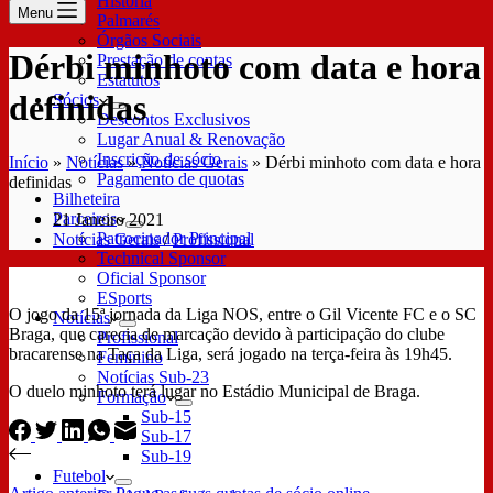
História
Menu
Palmarés
Órgãos Sociais
Dérbi minhoto com data e hora
Prestação de contas
Estatutos
definidas
Sócios
Descontos Exclusivos
Lugar Anual & Renovação
Inscrição de sócio
Início
»
Notícias
»
Notícias Gerais
»
Dérbi minhoto com data e hora
Pagamento de quotas
definidas
Bilheteira
Parceiros
21 Janeiro 2021
Patrocinador Principal
Notícias Gerais
/
Profissional
Technical Sponsor
Oficial Sponsor
ESports
O jogo da 15ª jornada da Liga NOS, entre o Gil Vicente FC e o SC
Notícias
Braga, que carecia de marcação devido à participação do clube
Profissional
bracarense na Taça da Liga, será jogado na terça-feira às 19h45.
Feminino
Notícias Sub-23
O duelo minhoto terá lugar no Estádio Municipal de Braga.
Formação
Sub-15
Sub-17
Sub-19
Futebol