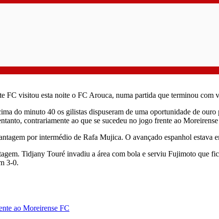
nte FC visitou esta noite o FC Arouca, numa partida que terminou com vi
cima do minuto 40 os gilistas dispuseram de uma oportunidade de ouro
entanto, contrariamente ao que se sucedeu no jogo frente ao Moreirense
vantagem por intermédio de Rafa Mujica. O avançado espanhol estava e
ntagem. Tidjany Touré invadiu a área com bola e serviu Fujimoto que f
em 3-0.
frente ao Moreirense FC