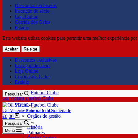
Descontos exclusivos
Inscrição de sócio
Loja Online
Corrida dos Galos
Estádio
Este website utiliza cookies para permitir uma melhor experiência por 
Aceitar
Rejeitar
Descontos exclusivos
Inscrição de sócio
Loja Online
Corrida dos Galos
Estádio
Pesquisar
Gil Vicente Futebol Clube
SDUQ
Gil Vicente Futebol Clube
Contrato de Sociedade
Órgãos de gestão
€
0,00
Clube
Pesquisar
História
Menu
Palmarés