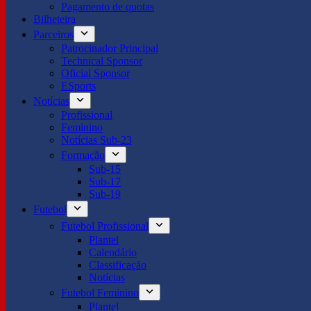
Pagamento de quotas
Bilheteira
Parceiros
Patrocinador Principal
Technical Sponsor
Oficial Sponsor
ESports
Notícias
Profissional
Feminino
Notícias Sub-23
Formação
Sub-15
Sub-17
Sub-19
Futebol
Futebol Profissional
Plantel
Calendário
Classificação
Notícias
Futebol Feminino
Plantel