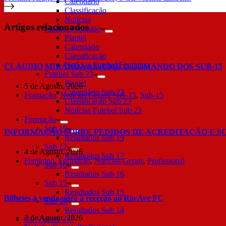
Calendário
Classificação
Notícias
Artigos relacionados
Futebol Feminino
Plantel
Calendário
Classificação
Notícias Futebol Feminino
CLÁUDIO MIRANDA ASSUME O COMANDO DOS SUB-15
Futebol Sub 23
Plantel
5 de Agosto, 2026
Calendário Sub 23
Formação
,
Notícias Gerais
,
Sub-15
,
Sub-15
Classificação Sub 23
Notícias Futebol Sub 23
Formação
Sub 19
INFORMAÇÃO SOBRE PEDIDOS DE ACREDITAÇÃO E S
Resultados Sub 19
Sub 17
4 de Agosto, 2026
Resultados Sub 17
Feminino
,
Formação
,
Notícias Gerais
,
Profissional
Sub 16
Resultados Sub 16
Sub 15
Resultados Sub 15
Bilhetes à venda para a receção ao Rio Ave FC
Sub 14
Resultados Sub 14
3 de Agosto, 2026
Gil Vicente TV