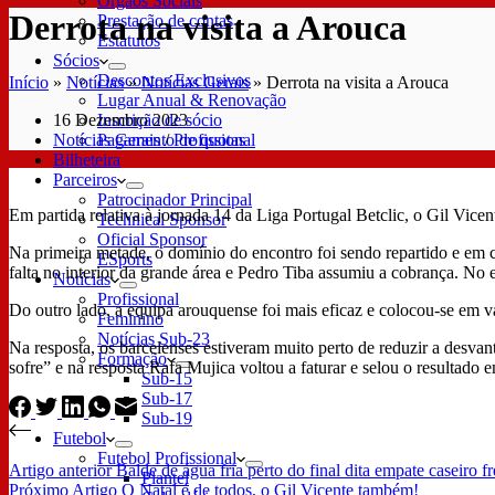
Órgãos Sociais
Derrota na visita a Arouca
Prestação de contas
Estatutos
Sócios
Descontos Exclusivos
Início
»
Notícias
»
Notícias Gerais
»
Derrota na visita a Arouca
Lugar Anual & Renovação
16 Dezembro 2023
Inscrição de sócio
Notícias Gerais
/
Profissional
Pagamento de quotas
Bilheteira
Parceiros
Patrocinador Principal
Em partida relativa à jornada 14 da Liga Portugal Betclic, o Gil Vice
Technical Sponsor
Oficial Sponsor
Na primeira metade, o domínio do encontro foi sendo repartido e em 
ESports
falta no interior da grande área e Pedro Tiba assumiu a cobrança. No 
Notícias
Profissional
Do outro lado, a equipa arouquense foi mais eficaz e colocou-se em 
Feminino
Notícias Sub-23
Na resposta, os barcelenses estiveram muito perto de reduzir a desva
Formação
sofre” e na resposta Rafa Mujica voltou a faturar e selou o resultado 
Sub-15
Sub-17
Sub-19
Futebol
Futebol Profissional
Artigo
anterior
Balde de água fria perto do final dita empate caseiro 
Plantel
Próximo
Artigo
O Natal é de todos, o Gil Vicente também!