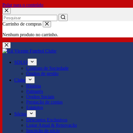
Pular para o conteúdo
No
Carrinho de compras
results
Nenhum produto no carrinho.
SDUQ
Contrato de Sociedade
Órgãos de gestão
Clube
História
Palmarés
Órgãos Sociais
Prestação de contas
Estatutos
Sócios
Descontos Exclusivos
Lugar Anual & Renovação
Inscrição de sócio