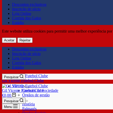
Descontos exclusivos
Inscrição de sócio
Loja Online
Corrida dos Galos
Estádio
Este website utiliza cookies para permitir uma melhor experiência por 
Aceitar
Rejeitar
Descontos exclusivos
Inscrição de sócio
Loja Online
Corrida dos Galos
Estádio
Pesquisar
Gil Vicente Futebol Clube
SDUQ
Gil Vicente Futebol Clube
Contrato de Sociedade
Órgãos de gestão
€
0,00
Clube
Pesquisar
História
Menu
Palmarés