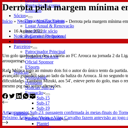
Órgãos Sociais
Derrota pela margem mínima e
Prestação de contas
Estatutos
Sócios
Descontos Exclusivos
Início
»
Notícias
»
Notícias Gerais
»
Derrota pela margem mínima e
Lugar Anual & Renovação
16 Agosto 2022
Inscrição de sócio
Notícias Gerais
/
Profissional
Pagamento de quotas
Bilheteira
Parceiros
Patrocinador Principal
Um golo madrugador deu a vitória ao FC Arouca na jornada 2 da Liga
Technical Sponsor
arouquenses.
Oficial Sponsor
ESports
Rafa Mújica logo ao minuto dois foi o autor do único tento da partid
Notícias
avançado espanhol saiu ao lado da baliza do Arouca. Já no segundo t
Profissional
dificuldades. Também Mizuki, aos 54′, esteve perto do golo, mas o rem
Feminino
mesmo por não sofrer alterações.
Notícias Sub-23
Formação
Sub-15
Sub-17
Sub-19
Artigo
anterior
Sub-23: passagem confirmada às meias-finais do Torn
Futebol
Próximo
Artigo
Ivo Vieira e Vítor Carvalho fazem antevisão ao jog
Futebol Profissional
Plantel