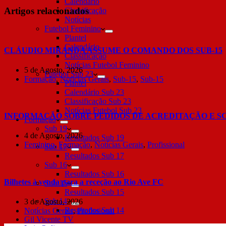
Calendário
Artigos relacionados
Classificação
Notícias
Futebol Feminino
Plantel
Calendário
CLÁUDIO MIRANDA ASSUME O COMANDO DOS SUB-15
Classificação
Notícias Futebol Feminino
5 de Agosto, 2026
Futebol Sub 23
Formação
,
Notícias Gerais
,
Sub-15
,
Sub-15
Plantel
Calendário Sub 23
Classificação Sub 23
Notícias Futebol Sub 23
INFORMAÇÃO SOBRE PEDIDOS DE ACREDITAÇÃO E S
Formação
Sub 19
4 de Agosto, 2026
Resultados Sub 19
Feminino
,
Formação
,
Notícias Gerais
,
Profissional
Sub 17
Resultados Sub 17
Sub 16
Resultados Sub 16
Bilhetes à venda para a receção ao Rio Ave FC
Sub 15
Resultados Sub 15
Sub 14
3 de Agosto, 2026
Resultados Sub 14
Notícias Gerais
,
Profissional
Gil Vicente TV