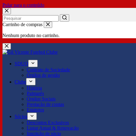
Pular para o conteúdo
No
Carrinho de compras
results
Nenhum produto no carrinho.
SDUQ
Contrato de Sociedade
Órgãos de gestão
Clube
História
Palmarés
Órgãos Sociais
Prestação de contas
Estatutos
Sócios
Descontos Exclusivos
Lugar Anual & Renovação
Inscrição de sócio