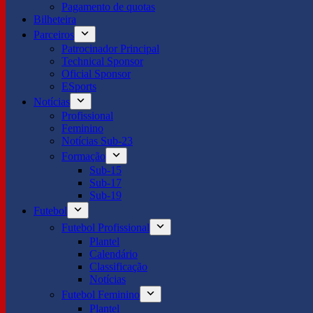
Pagamento de quotas
Bilheteira
Parceiros
Patrocinador Principal
Technical Sponsor
Oficial Sponsor
ESports
Notícias
Profissional
Feminino
Notícias Sub-23
Formação
Sub-15
Sub-17
Sub-19
Futebol
Futebol Profissional
Plantel
Calendário
Classificação
Notícias
Futebol Feminino
Plantel