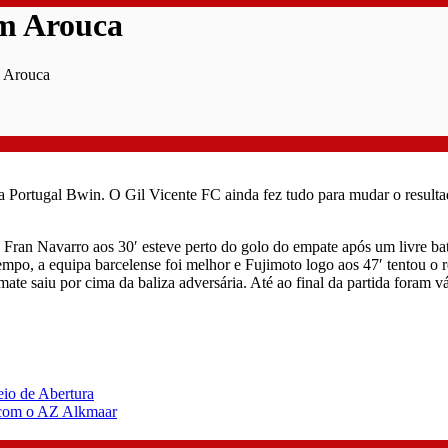
m Arouca
m Arouca
 Portugal Bwin. O Gil Vicente FC ainda fez tudo para mudar o resultad
a. Fran Navarro aos 30′ esteve perto do golo do empate após um livre b
empo, a equipa barcelense foi melhor e Fujimoto logo aos 47′ tentou o
ate saiu por cima da baliza adversária. Até ao final da partida foram v
eio de Abertura
o com o AZ Alkmaar