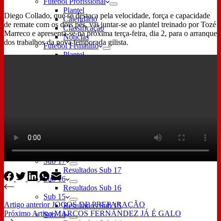
Futebol Profissional
Plantel
Diego Collado, que se destaca pela velocidade, força e capacidade
Calendário
de remate com os dois pés, vai juntar-se ao plantel treinado por Tozé
Classificação
Marreco e apresenta-se na próxima terça-feira, dia 2, para o arranque
Notícias
dos trabalhos da nova temporada gilista.
Futebol Feminino
Plantel
Calendário
Classificação
Notícias Futebol Feminino
Futebol Sub 23
Plantel
Calendário Sub 23
Classificação Sub 23
Notícias Futebol Sub 23
Formação
Sub 19
Resultados Sub 19
Sub 17
Resultados Sub 17
Sub 16
Resultados Sub 16
Sub 15
Artigo
anterior
JOGOS DE PREPARAÇÃO
Resultados Sub 15
Próximo
Artigo
MARCOS FERNÁNDEZ JÁ É GALO
Sub 14