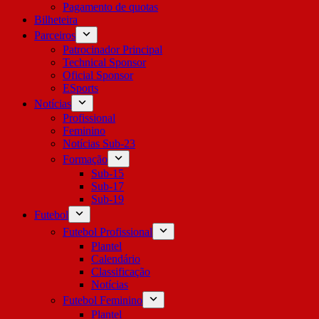
Pagamento de quotas
Bilheteira
Parceiros
Patrocinador Principal
Technical Sponsor
Oficial Sponsor
ESports
Notícias
Profissional
Feminino
Notícias Sub-23
Formação
Sub-15
Sub-17
Sub-19
Futebol
Futebol Profissional
Plantel
Calendário
Classificação
Notícias
Futebol Feminino
Plantel