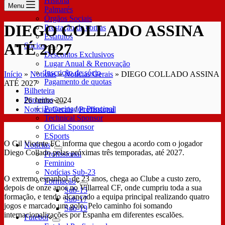
História
Menu
Palmarés
Órgãos Sociais
DIEGO COLLADO ASSINA
Prestação de contas
Estatutos
ATÉ 2027
Sócios
Descontos Exclusivos
Lugar Anual & Renovação
Inscrição de sócio
Início
»
Notícias
»
Notícias Gerais
»
DIEGO COLLADO ASSINA
Pagamento de quotas
ATÉ 2027
Bilheteira
Parceiros
26 Junho 2024
Patrocinador Principal
Notícias Gerais
/
Profissional
Technical Sponsor
Oficial Sponsor
ESports
O Gil Vicente FC informa que chegou a acordo com o jogador
Notícias
Diego Collado pelas próximas três temporadas, até 2027.
Profissional
Feminino
Notícias Sub-23
O extremo espanhol, de 23 anos, chega ao Clube a custo zero,
Formação
depois de onze anos no Villarreal CF, onde cumpriu toda a sua
Sub-15
formação, e tendo alcançado a equipa principal realizando quatro
Sub-17
jogos e marcado um golo. Pelo caminho foi somando
Sub-19
internacionalizações por Espanha em diferentes escalões.
Futebol