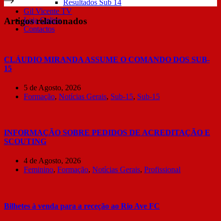
Resultados Sub 14
Gil Vicente TV
Artigos relacionados
Loja Online
Contactos
CLÁUDIO MIRANDA ASSUME O COMANDO DOS SUB-
15
5 de Agosto, 2026
Formação
,
Notícias Gerais
,
Sub-15
,
Sub-15
INFORMAÇÃO SOBRE PEDIDOS DE ACREDITAÇÃO E
SCOUTING
4 de Agosto, 2026
Feminino
,
Formação
,
Notícias Gerais
,
Profissional
Bilhetes à venda para a receção ao Rio Ave FC