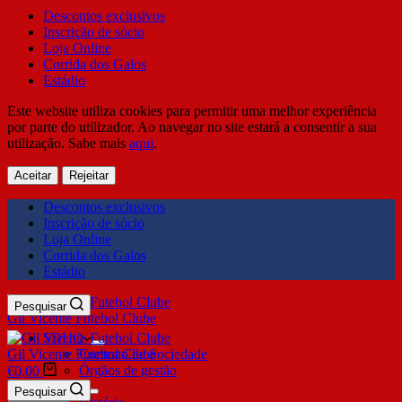
Descontos exclusivos
Inscrição de sócio
Loja Online
Corrida dos Galos
Estádio
Este website utiliza cookies para permitir uma melhor experiência
por parte do utilizador. Ao navegar no site estará a consentir a sua
utilização. Sabe mais
aqui
.
Aceitar
Rejeitar
Descontos exclusivos
Inscrição de sócio
Loja Online
Corrida dos Galos
Estádio
Pesquisar
Gil Vicente Futebol Clube
SDUQ
Gil Vicente Futebol Clube
Contrato de Sociedade
Órgãos de gestão
€
0,00
Clube
Pesquisar