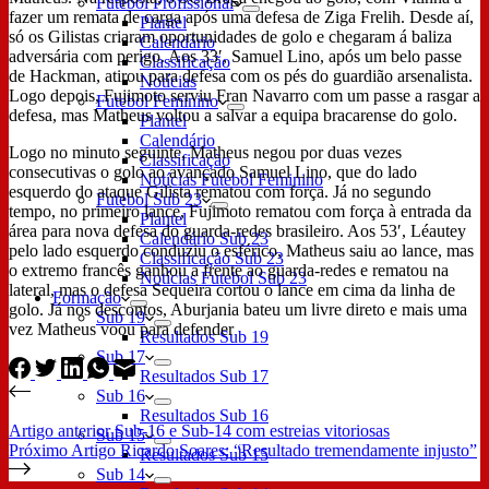
Futebol Profissional
fazer um remata de carga após uma defesa de Ziga Frelih. Desde aí,
Plantel
só os Gilistas criaram oportunidades de golo e chegaram á baliza
Calendário
adversária com perigo. Aos 33′, Samuel Lino, após um belo passe
Classificação
de Hackman, atirou para defesa com os pés do guardião arsenalista.
Notícias
Logo depois, Fujimoto serviu Fran Navarro com um passe a rasgar a
Futebol Feminino
defesa, mas Matheus voltou a salvar a equipa bracarense do golo.
Plantel
Calendário
Logo no minuto seguinte, Matheus negou por duas vezes
Classificação
consecutivas o golo ao avançado Samuel Lino, que do lado
Notícias Futebol Feminino
esquerdo do ataque Gilista rematou com força. Já no segundo
Futebol Sub 23
tempo, no primeiro lance, Fujimoto rematou com força à entrada da
Plantel
área para nova defesa do guarda-redes brasileiro. Aos 53′, Léautey
Calendário Sub 23
pelo lado esquerdo conduziu o esférico, Matheus saiu ao lance, mas
Classificação Sub 23
o extremo francês ganhou a frente ao guarda-redes e rematou na
Notícias Futebol Sub 23
lateral, mas o defesa Sequeira cortou o lance em cima da linha de
Formação
golo. Já nos descontos, Aburjania bateu um livre direto e mais uma
Sub 19
vez Matheus voou para defender
Resultados Sub 19
Sub 17
Resultados Sub 17
Sub 16
Resultados Sub 16
Artigo
anterior
Sub-16 e Sub-14 com estreias vitoriosas
Sub 15
Próximo
Artigo
Ricardo Soares: “Resultado tremendamente injusto”
Resultados Sub 15
Sub 14