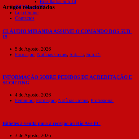
Resultados Sub 14
Artigos relacionados
Gil Vicente TV
Loja Online
Contactos
CLÁUDIO MIRANDA ASSUME O COMANDO DOS SUB-
15
5 de Agosto, 2026
Formação
,
Notícias Gerais
,
Sub-15
,
Sub-15
INFORMAÇÃO SOBRE PEDIDOS DE ACREDITAÇÃO E
SCOUTING
4 de Agosto, 2026
Feminino
,
Formação
,
Notícias Gerais
,
Profissional
Bilhetes à venda para a receção ao Rio Ave FC
3 de Agosto, 2026