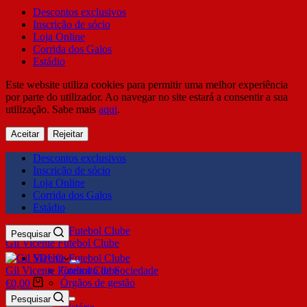
Descontos exclusivos
Inscrição de sócio
Loja Online
Corrida dos Galos
Estádio
Este website utiliza cookies para permitir uma melhor experiência
por parte do utilizador. Ao navegar no site estará a consentir a sua
utilização. Sabe mais
aqui
.
Aceitar
Rejeitar
Descontos exclusivos
Inscrição de sócio
Loja Online
Corrida dos Galos
Estádio
Pesquisar
Gil Vicente Futebol Clube
SDUQ
Gil Vicente Futebol Clube
Contrato de Sociedade
Órgãos de gestão
€
0,00
Clube
Pesquisar