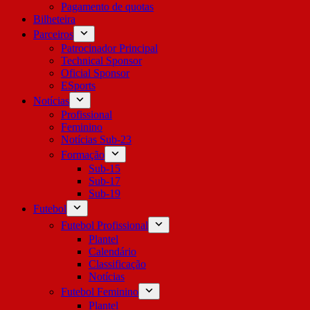
Pagamento de quotas
Bilheteira
Parceiros
Patrocinador Principal
Technical Sponsor
Oficial Sponsor
ESports
Notícias
Profissional
Feminino
Notícias Sub-23
Formação
Sub-15
Sub-17
Sub-19
Futebol
Futebol Profissional
Plantel
Calendário
Classificação
Notícias
Futebol Feminino
Plantel