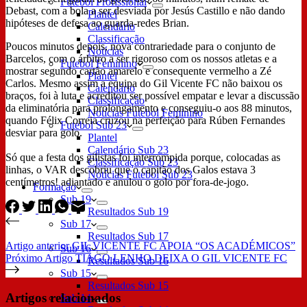
Futebol Profissional
Debast, com a bola a ser desviada por Jesús Castillo e não dando
Plantel
hipóteses de defesa ao guarda-redes Brian.
Calendário
Classificação
Poucos minutos depois, nova contrariedade para o conjunto de
Notícias
Barcelos, com o árbitro a ser rigoroso com os nossos atletas e a
Futebol Feminino
mostrar segundo cartão amarelo e consequente vermelho a Zé
Plantel
Carlos. Mesmo assim a equipa do Gil Vicente FC não baixou os
Calendário
braços, foi à luta e acreditou ser possível empatar e levar a discussão
Classificação
da eliminatória para prolongamento e conseguiu-o aos 88 minutos,
Notícias Futebol Feminino
quando Félix Correia cruzou na perfeição para Rúben Fernandes
Futebol Sub 23
desviar para golo.
Plantel
Calendário Sub 23
Só que a festa dos gilistas foi interrompida porque, colocadas as
Classificação Sub 23
linhas, o VAR descobriu que o capitão dos Galos estava 3
Notícias Futebol Sub 23
centímetros! adiantado e anulou o golo por fora-de-jogo.
Formação
Sub 19
Resultados Sub 19
Sub 17
Resultados Sub 17
Artigo
anterior
GIL VICENTE FC APOIA “OS ACADÉMICOS”
Sub 16
Próximo
Artigo
TIAGO LENHO DEIXA O GIL VICENTE FC
Resultados Sub 16
Sub 15
Resultados Sub 15
Artigos relacionados
Sub 14