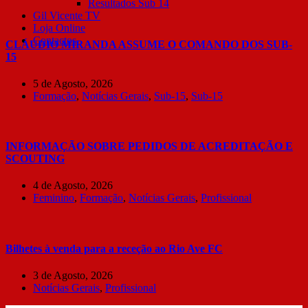
Resultados Sub 14
Gil Vicente TV
Loja Online
Contactos
CLÁUDIO MIRANDA ASSUME O COMANDO DOS SUB-
15
5 de Agosto, 2026
Formação
,
Notícias Gerais
,
Sub-15
,
Sub-15
INFORMAÇÃO SOBRE PEDIDOS DE ACREDITAÇÃO E
SCOUTING
4 de Agosto, 2026
Feminino
,
Formação
,
Notícias Gerais
,
Profissional
Bilhetes à venda para a receção ao Rio Ave FC
3 de Agosto, 2026
Notícias Gerais
,
Profissional