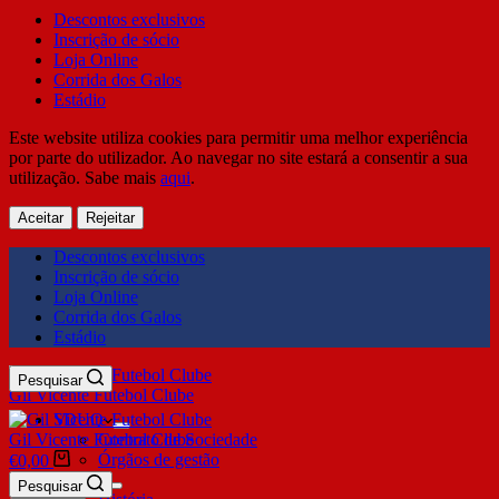
Descontos exclusivos
Inscrição de sócio
Loja Online
Corrida dos Galos
Estádio
Este website utiliza cookies para permitir uma melhor experiência
por parte do utilizador. Ao navegar no site estará a consentir a sua
utilização. Sabe mais
aqui
.
Aceitar
Rejeitar
Descontos exclusivos
Inscrição de sócio
Loja Online
Corrida dos Galos
Estádio
Pesquisar
Gil Vicente Futebol Clube
SDUQ
Gil Vicente Futebol Clube
Contrato de Sociedade
Órgãos de gestão
€
0,00
Clube
Pesquisar