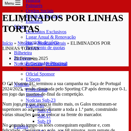
História
Menu
Palmarés
Órgãos Sociais
ELIMINADOS POR LINHAS
Prestação de contas
Estatutos
TORTAS
Sócios
Descontos Exclusivos
Lugar Anual & Renovação
Inscrição de sócio
Início
»
Notícias
»
Notícias Gerais
»
ELIMINADOS POR
Pagamento de quotas
LINHAS TORTAS
Bilheteira
Parceiros
28 Fevereiro 2025
Patrocinador Principal
Notícias Gerais
/
Profissional
Technical Sponsor
Oficial Sponsor
ESports
O Gil Vicente FC terminou a sua campanha na Taça de Portugal
Notícias
2024/2025, sendo eliminada pelo Sporting CP após derrota por 0-1,
Profissional
em jogo dos quartos-de-final da competição.
Feminino
Notícias Sub-23
Num jogo em que merecia muito mais, os Galos mostraram-se
Formação
superiores ao adversário durante a toda a 1.ª parte, construindo
Sub-15
várias situações para se colocar na frente do marcador.
Sub-17
Sub-19
No segundo tempo os leões conseguiram equilibrar e, com
Futebol
felicidade, chegaram ao golo, aos 68 minutos, num remate de