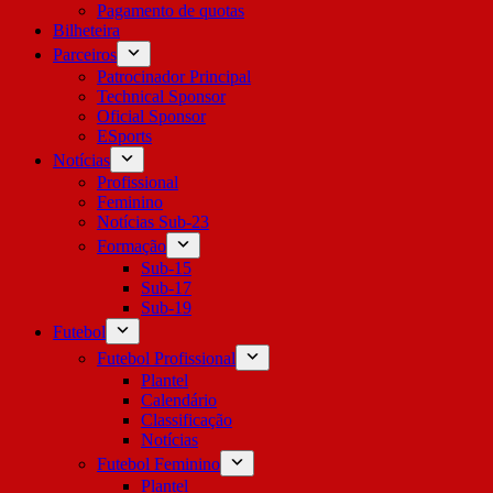
Pagamento de quotas
Bilheteira
Parceiros
Patrocinador Principal
Technical Sponsor
Oficial Sponsor
ESports
Notícias
Profissional
Feminino
Notícias Sub-23
Formação
Sub-15
Sub-17
Sub-19
Futebol
Futebol Profissional
Plantel
Calendário
Classificação
Notícias
Futebol Feminino
Plantel