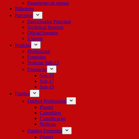
Pagamento de quotas
Bilheteira
Parceiros
Patrocinador Principal
Technical Sponsor
Oficial Sponsor
ESports
Notícias
Profissional
Feminino
Notícias Sub-23
Formação
Sub-15
Sub-17
Sub-19
Futebol
Futebol Profissional
Plantel
Calendário
Classificação
Notícias
Futebol Feminino
Plantel