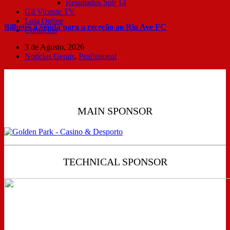
Resultados Sub 14
Gil Vicente TV
Loja Online
Bilhetes à venda para a receção ao Rio Ave FC
Contactos
3 de Agosto, 2026
Notícias Gerais
,
Profissional
MAIN SPONSOR
TECHNICAL SPONSOR