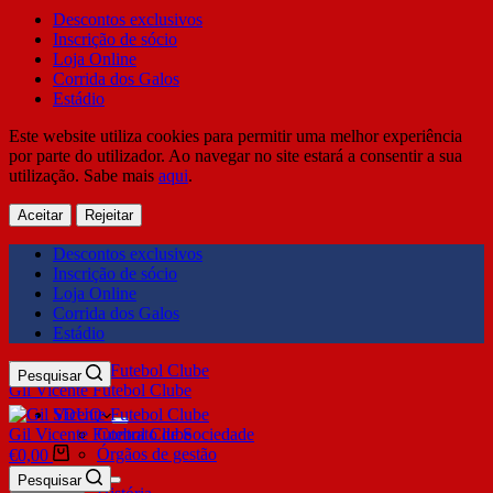
Descontos exclusivos
Inscrição de sócio
Loja Online
Corrida dos Galos
Estádio
Este website utiliza cookies para permitir uma melhor experiência
por parte do utilizador. Ao navegar no site estará a consentir a sua
utilização. Sabe mais
aqui
.
Aceitar
Rejeitar
Descontos exclusivos
Inscrição de sócio
Loja Online
Corrida dos Galos
Estádio
Pesquisar
Gil Vicente Futebol Clube
SDUQ
Gil Vicente Futebol Clube
Contrato de Sociedade
Órgãos de gestão
€
0,00
Clube
Pesquisar