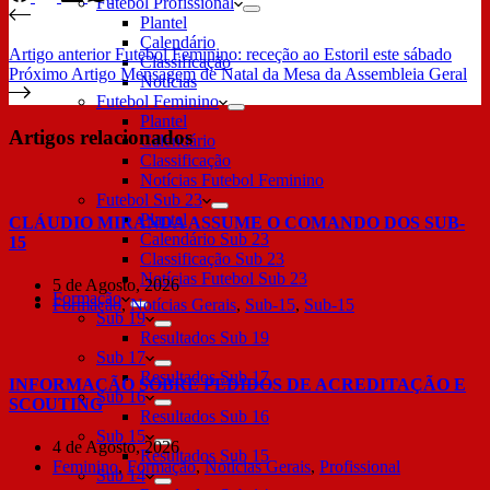
Futebol Profissional
Plantel
Calendário
Artigo
anterior
Futebol Feminino: receção ao Estoril este sábado
Classificação
Próximo
Artigo
Mensagem de Natal da Mesa da Assembleia Geral
Notícias
Futebol Feminino
Plantel
Artigos relacionados
Calendário
Classificação
Notícias Futebol Feminino
Futebol Sub 23
Plantel
CLÁUDIO MIRANDA ASSUME O COMANDO DOS SUB-
Calendário Sub 23
15
Classificação Sub 23
Notícias Futebol Sub 23
5 de Agosto, 2026
Formação
Formação
,
Notícias Gerais
,
Sub-15
,
Sub-15
Sub 19
Resultados Sub 19
Sub 17
Resultados Sub 17
INFORMAÇÃO SOBRE PEDIDOS DE ACREDITAÇÃO E
Sub 16
SCOUTING
Resultados Sub 16
Sub 15
4 de Agosto, 2026
Resultados Sub 15
Feminino
,
Formação
,
Notícias Gerais
,
Profissional
Sub 14