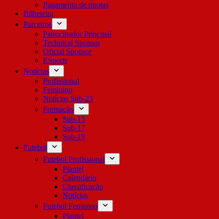
Pagamento de quotas
Bilheteira
Parceiros
Patrocinador Principal
Technical Sponsor
Oficial Sponsor
ESports
Notícias
Profissional
Feminino
Notícias Sub-23
Formação
Sub-15
Sub-17
Sub-19
Futebol
Futebol Profissional
Plantel
Calendário
Classificação
Notícias
Futebol Feminino
Plantel