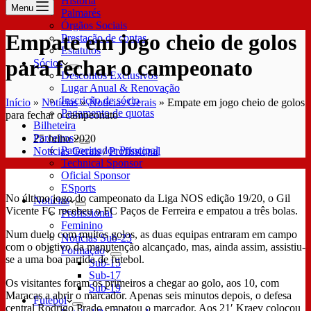
História
Menu
Palmarés
Órgãos Sociais
Empate em jogo cheio de golos
Prestação de contas
Estatutos
para fechar o campeonato
Sócios
Descontos Exclusivos
Lugar Anual & Renovação
Inscrição de sócio
Início
»
Notícias
»
Notícias Gerais
»
Empate em jogo cheio de golos
Pagamento de quotas
para fechar o campeonato
Bilheteira
Parceiros
25 Julho 2020
Patrocinador Principal
Notícias Gerais
/
Profissional
Technical Sponsor
Oficial Sponsor
ESports
No último jogo do campeonato da Liga NOS edição 19/20, o Gil
Notícias
Vicente FC recebeu o FC Paços de Ferreira e empatou a três bolas.
Profissional
Feminino
Num duelo com muitos golos, as duas equipas entraram em campo
Notícias Sub-23
com o objetivo da manutenção alcançado, mas, ainda assim, assistiu-
Formação
se a uma boa partida de futebol.
Sub-15
Sub-17
Os visitantes foram os primeiros a chegar ao golo, aos 10, com
Sub-19
Maracas a abrir o marcador. Apenas seis minutos depois, o defesa
Futebol
central Rodrigo Prado empatou o marcador. Aos 21′ Kraev colocou