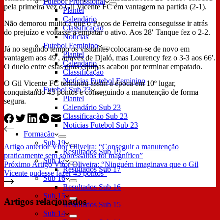
Futebol Profissional
pela primeira vez o Gil Vicente FC em vantagem na partida (2-1).
Plantel
Calendário
Não demorou muito a que o Paços de Ferreira conseguisse ir atrás
Classificação
do prejuízo e voltasse a empatar o ativo. Aos 28′ Tanque fez o 2-2.
Notícias
Futebol Feminino
Já no segundo tempo os visitantes colocaram-se de novo em
Plantel
vantagem aos 49′, através de Djaló, mas Lourency fez o 3-3 aos 66′.
Calendário
O duelo entre estas duas equipas acabou por terminar empatado.
Classificação
Notícias Futebol Feminino
O Gil Vicente FC terminou assim a época em 10º lugar,
Futebol Sub 23
conquistando 43 pontos e conseguindo a manutenção de forma
Plantel
segura.
Calendário Sub 23
Classificação Sub 23
Notícias Futebol Sub 23
Formação
Sub 19
Artigo
anterior
Vítor Oliveira: “Conseguir a manutenção
Resultados Sub 19
praticamente sem sobressaltos foi magnífico”
Sub 17
Próximo
Artigo
Vítor Oliveira: “Ninguém imaginava que o Gil
Resultados Sub 17
Vicente pudesse fazer 43 pontos”
Sub 16
Resultados Sub 16
Sub 15
Artigos relacionados
Resultados Sub 15
Sub 14