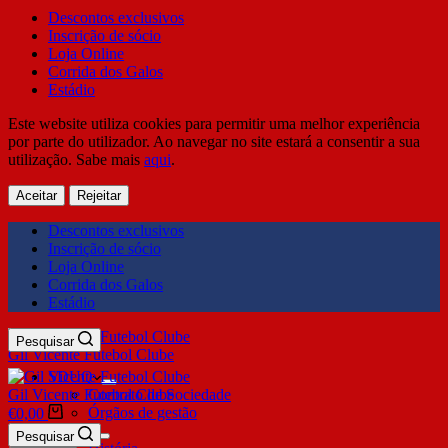
Descontos exclusivos
Inscrição de sócio
Loja Online
Corrida dos Galos
Estádio
Este website utiliza cookies para permitir uma melhor experiência
por parte do utilizador. Ao navegar no site estará a consentir a sua
utilização. Sabe mais
aqui
.
Aceitar
Rejeitar
Descontos exclusivos
Inscrição de sócio
Loja Online
Corrida dos Galos
Estádio
Pesquisar
Gil Vicente Futebol Clube
SDUQ
Gil Vicente Futebol Clube
Contrato de Sociedade
Órgãos de gestão
€
0,00
Clube
Pesquisar