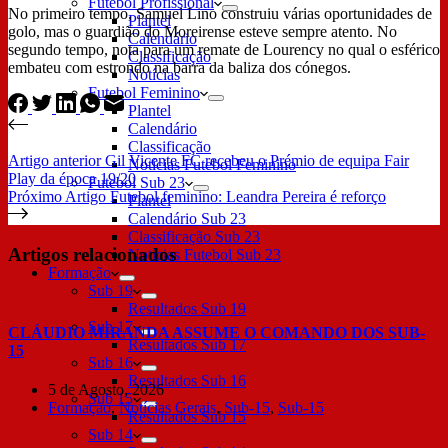
Futebol Profissional
No primeiro tempo, Samuel Lino construiu várias oportunidades de
Plantel
golo, mas o guardião do Moreirense esteve sempre atento. No
Calendário
segundo tempo, nota para um remate de Lourency no qual o esférico
Classificação
embateu com estrondo na barra da baliza dos cónegos.
Notícias
Futebol Feminino
Plantel
Calendário
Classificação
Artigo
anterior
Gil Vicente FC recebeu o Prémio de equipa Fair
Notícias Futebol Feminino
Play da época 19/20
Futebol Sub 23
Próximo
Artigo
Futebol feminino: Leandra Pereira é reforço
Plantel
Calendário Sub 23
Classificação Sub 23
Artigos relacionados
Notícias Futebol Sub 23
Formação
Sub 19
Resultados Sub 19
Sub 17
CLÁUDIO MIRANDA ASSUME O COMANDO DOS SUB-
Resultados Sub 17
15
Sub 16
Resultados Sub 16
5 de Agosto, 2026
Sub 15
Formação
,
Notícias Gerais
,
Sub-15
,
Sub-15
Resultados Sub 15
Sub 14