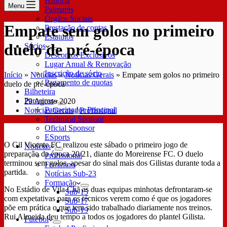
História
Menu
Palmarés
Órgãos Sociais
Empate sem golos no primeiro
Prestação de contas
Estatutos
duelo de pré-época
Sócios
Descontos Exclusivos
Lugar Anual & Renovação
Inscrição de sócio
Início
»
Notícias
»
Notícias Gerais
»
Empate sem golos no primeiro
Pagamento de quotas
duelo de pré-época
Bilheteira
Parceiros
29 Agosto 2020
Patrocinador Principal
Notícias Gerais
/
Profissional
Technical Sponsor
Oficial Sponsor
ESports
O Gil Vicente FC realizou este sábado o primeiro jogo de
Notícias
preparação da época 20/21, diante do Moreirense FC. O duelo
Profissional
terminou sem golos, apesar do sinal mais dos Gilistas durante toda a
Feminino
partida.
Notícias Sub-23
Formação
No Estádio de Vila Chã as duas equipas minhotas defrontaram-se
Sub-15
com expetativas para os técnicos verem como é que os jogadores
Sub-17
põe em prática o que tem sido trabalhado diariamente nos treinos.
Sub-19
Rui Almeida deu tempo a todos os jogadores do plantel Gilista.
Futebol