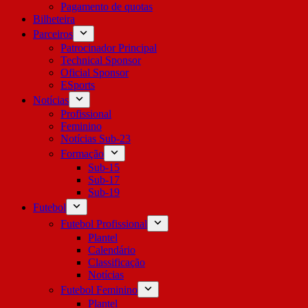
Pagamento de quotas
Bilheteira
Parceiros
Patrocinador Principal
Technical Sponsor
Oficial Sponsor
ESports
Notícias
Profissional
Feminino
Notícias Sub-23
Formação
Sub-15
Sub-17
Sub-19
Futebol
Futebol Profissional
Plantel
Calendário
Classificação
Notícias
Futebol Feminino
Plantel