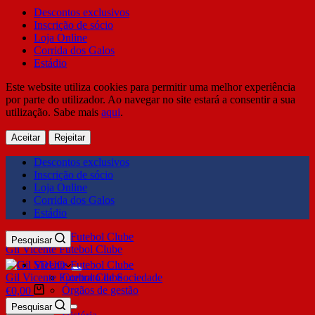
Descontos exclusivos
Inscrição de sócio
Loja Online
Corrida dos Galos
Estádio
Este website utiliza cookies para permitir uma melhor experiência
por parte do utilizador. Ao navegar no site estará a consentir a sua
utilização. Sabe mais
aqui
.
Aceitar
Rejeitar
Descontos exclusivos
Inscrição de sócio
Loja Online
Corrida dos Galos
Estádio
Pesquisar
Gil Vicente Futebol Clube
SDUQ
Gil Vicente Futebol Clube
Contrato de Sociedade
Órgãos de gestão
€
0,00
Clube
Pesquisar