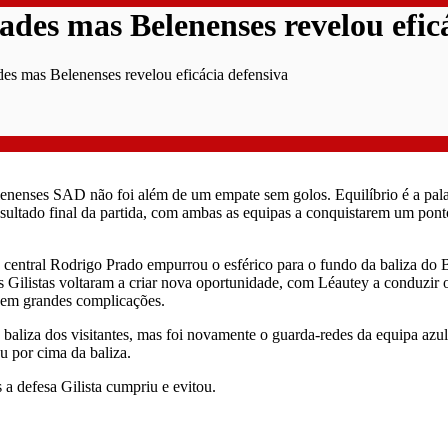
ades mas Belenenses revelou efic
des mas Belenenses revelou eficácia defensiva
enenses SAD não foi além de um empate sem golos. Equilíbrio é a palav
resultado final da partida, com ambas as equipas a conquistarem um pont
 central Rodrigo Prado empurrou o esférico para o fundo da baliza do B
os Gilistas voltaram a criar nova oportunidade, com Léautey a conduzir o
 sem grandes complicações.
 baliza dos visitantes, mas foi novamente o guarda-redes da equipa az
u por cima da baliza.
 a defesa Gilista cumpriu e evitou.