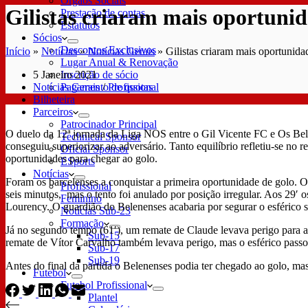
Órgãos Sociais
Gilistas criaram mais oportunid
Prestação de contas
Estatutos
Sócios
Descontos Exclusivos
Início
»
Notícias
»
Notícias Gerais
»
Gilistas criaram mais oportunida
Lugar Anual & Renovação
5 Janeiro 2021
Inscrição de sócio
Notícias Gerais
/
Profissional
Pagamento de quotas
Bilheteira
Parceiros
Patrocinador Principal
O duelo da 12ª jornada da Liga NOS entre o Gil Vicente FC e Os Bel
Technical Sponsor
conseguiu superiorizar ao adversário. Tanto equilíbrio refletiu-se no 
Oficial Sponsor
oportunidades para chegar ao golo.
ESports
Notícias
Foram os barcelenses a conquistar a primeira oportunidade de golo. O
Profissional
seis minutos, mas o tento foi anulado por posição irregular. Aos 29′ 
Feminino
Lourency. O guardião do Belenenses acabaria por segurar o esférico
Notícias Sub-23
Formação
Já no segundo tempo (61′), um remate de Claude levava perigo para a
Sub-15
remate de Vítor Carvalho também levava perigo, mas o esférico passo
Sub-17
Sub-19
Antes do final da partida o Belenenses podia ter chegado ao golo, mas
Futebol
Futebol Profissional
Plantel