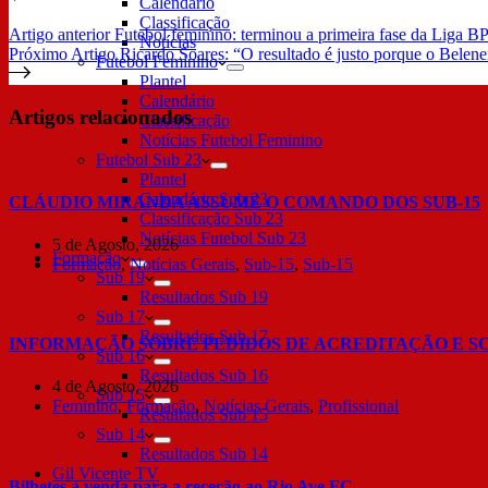
Calendário
Classificação
Artigo
anterior
Futebol feminino: terminou a primeira fase da Liga BP
Notícias
Próximo
Artigo
Ricardo Soares: “O resultado é justo porque o Belenen
Futebol Feminino
Plantel
Calendário
Artigos relacionados
Classificação
Notícias Futebol Feminino
Futebol Sub 23
Plantel
Calendário Sub 23
CLÁUDIO MIRANDA ASSUME O COMANDO DOS SUB-15
Classificação Sub 23
Notícias Futebol Sub 23
5 de Agosto, 2026
Formação
Formação
,
Notícias Gerais
,
Sub-15
,
Sub-15
Sub 19
Resultados Sub 19
Sub 17
Resultados Sub 17
INFORMAÇÃO SOBRE PEDIDOS DE ACREDITAÇÃO E S
Sub 16
Resultados Sub 16
4 de Agosto, 2026
Sub 15
Feminino
,
Formação
,
Notícias Gerais
,
Profissional
Resultados Sub 15
Sub 14
Resultados Sub 14
Gil Vicente TV
Bilhetes à venda para a receção ao Rio Ave FC