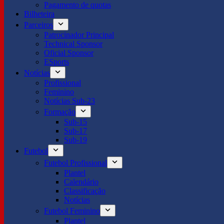
Pagamento de quotas
Bilheteira
Parceiros
Patrocinador Principal
Technical Sponsor
Oficial Sponsor
ESports
Notícias
Profissional
Feminino
Notícias Sub-23
Formação
Sub-15
Sub-17
Sub-19
Futebol
Futebol Profissional
Plantel
Calendário
Classificação
Notícias
Futebol Feminino
Plantel