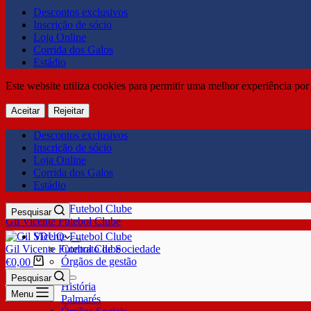
Descontos exclusivos
Inscrição de sócio
Loja Online
Corrida dos Galos
Estádio
Este website utiliza cookies para permitir uma melhor experiência por 
Aceitar
Rejeitar
Descontos exclusivos
Inscrição de sócio
Loja Online
Corrida dos Galos
Estádio
Pesquisar
Gil Vicente Futebol Clube
SDUQ
Gil Vicente Futebol Clube
Contrato de Sociedade
Órgãos de gestão
€
0,00
Clube
Pesquisar
História
Menu
Palmarés