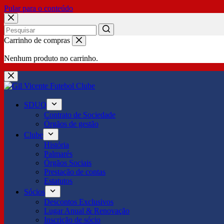
Pular para o conteúdo
No
Carrinho de compras
results
Nenhum produto no carrinho.
SDUQ
Contrato de Sociedade
Órgãos de gestão
Clube
História
Palmarés
Órgãos Sociais
Prestação de contas
Estatutos
Sócios
Descontos Exclusivos
Lugar Anual & Renovação
Inscrição de sócio