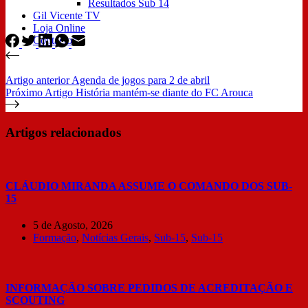
Resultados Sub 14
Gil Vicente TV
Loja Online
Contactos
Artigo
anterior
Agenda de jogos para 2 de abril
Próximo
Artigo
História mantém-se diante do FC Arouca
Artigos relacionados
CLÁUDIO MIRANDA ASSUME O COMANDO DOS SUB-
15
5 de Agosto, 2026
Formação
,
Notícias Gerais
,
Sub-15
,
Sub-15
INFORMAÇÃO SOBRE PEDIDOS DE ACREDITAÇÃO E
SCOUTING