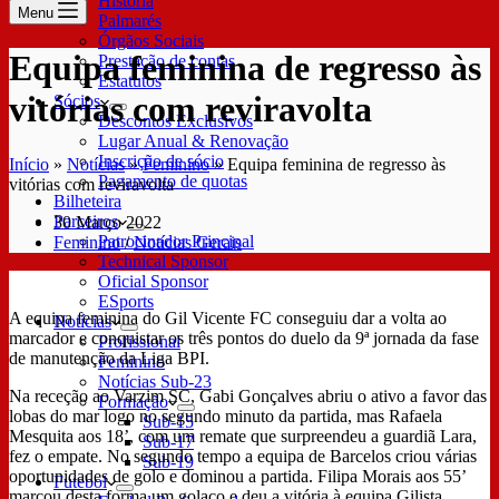
História
Menu
Palmarés
Órgãos Sociais
Equipa feminina de regresso às
Prestação de contas
Estatutos
vitórias com reviravolta
Sócios
Descontos Exclusivos
Lugar Anual & Renovação
Inscrição de sócio
Início
»
Notícias
»
Feminino
»
Equipa feminina de regresso às
Pagamento de quotas
vitórias com reviravolta
Bilheteira
Parceiros
30 Março 2022
Patrocinador Principal
Feminino
/
Notícias Gerais
Technical Sponsor
Oficial Sponsor
ESports
A equipa feminina do Gil Vicente FC conseguiu dar a volta ao
Notícias
marcador e conquistar os três pontos do duelo da 9ª jornada da fase
Profissional
de manutenção da Liga BPI.
Feminino
Notícias Sub-23
Na receção ao Varzim SC, Gabi Gonçalves abriu o ativo a favor das
Formação
lobas do mar logo no segundo minuto da partida, mas Rafaela
Sub-15
Mesquita aos 18’, com um remate que surpreendeu a guardiã Lara,
Sub-17
fez o empate. No segundo tempo a equipa de Barcelos criou várias
Sub-19
oportunidades de golo e dominou a partida. Filipa Morais aos 55’
Futebol
marcou desta forma um golaço e deu a vitória à equipa Gilista.