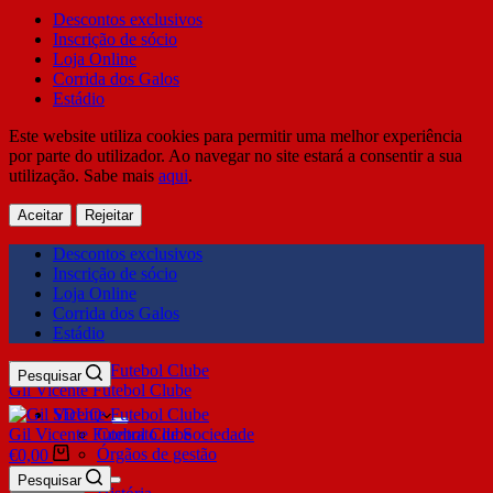
Descontos exclusivos
Inscrição de sócio
Loja Online
Corrida dos Galos
Estádio
Este website utiliza cookies para permitir uma melhor experiência
por parte do utilizador. Ao navegar no site estará a consentir a sua
utilização. Sabe mais
aqui
.
Aceitar
Rejeitar
Descontos exclusivos
Inscrição de sócio
Loja Online
Corrida dos Galos
Estádio
Pesquisar
Gil Vicente Futebol Clube
SDUQ
Gil Vicente Futebol Clube
Contrato de Sociedade
Órgãos de gestão
€
0,00
Clube
Pesquisar