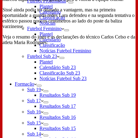
Futebol Profissional
Plantel
Sissé ainda podia ter dilatado a vantagem, mas na primeira
Calendário
oportunidade a guarda-redes Lara defendeu e na segunda tentativa o
Classificação
esférico passou poucos centímetros ao lado do poste da baliza
Notícias
varzinense.
Futebol Feminino
Plantel
Veja o resumo do jogo e as declarações do técnico Carlos Celso e da
Calendário
atleta Maria Rodrigues:
Classificação
Notícias Futebol Feminino
Futebol Sub 23
Plantel
Calendário Sub 23
Classificação Sub 23
Notícias Futebol Sub 23
Formação
Sub 19
Resultados Sub 19
Sub 17
Resultados Sub 17
Sub 16
Resultados Sub 16
Sub 15
Resultados Sub 15
Sub 14