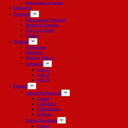
Pagamento de quotas
Bilheteira
Parceiros
Patrocinador Principal
Technical Sponsor
Oficial Sponsor
ESports
Notícias
Profissional
Feminino
Notícias Sub-23
Formação
Sub-15
Sub-17
Sub-19
Futebol
Futebol Profissional
Plantel
Calendário
Classificação
Notícias
Futebol Feminino
Plantel