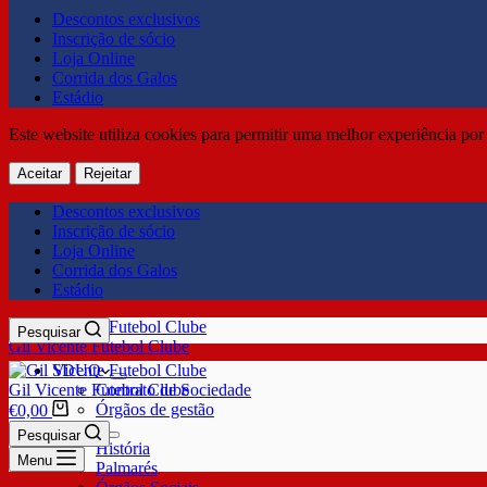
Descontos exclusivos
Inscrição de sócio
Loja Online
Corrida dos Galos
Estádio
Este website utiliza cookies para permitir uma melhor experiência por 
Aceitar
Rejeitar
Descontos exclusivos
Inscrição de sócio
Loja Online
Corrida dos Galos
Estádio
Pesquisar
Gil Vicente Futebol Clube
SDUQ
Gil Vicente Futebol Clube
Contrato de Sociedade
Órgãos de gestão
€
0,00
Clube
Pesquisar
História
Menu
Palmarés