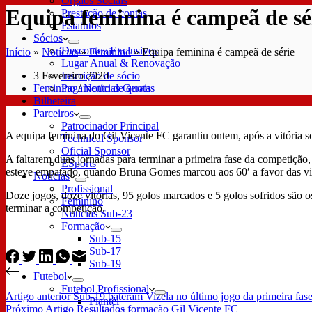
Órgãos Sociais
Equipa feminina é campeã de sé
Prestação de contas
Estatutos
Sócios
Descontos Exclusivos
Início
»
Notícias
»
Feminino
»
Equipa feminina é campeã de série
Lugar Anual & Renovação
3 Fevereiro 2020
Inscrição de sócio
Feminino
/
Notícias Gerais
Pagamento de quotas
Bilheteira
Parceiros
Patrocinador Principal
A equipa feminina do Gil Vicente FC garantiu ontem, após a vitória s
Technical Sponsor
Oficial Sponsor
A faltarem duas jornadas para terminar a primeira fase da competição
ESports
esteve empatado, quando Bruna Gomes marcou aos 60′ a favor das vis
Notícias
Profissional
Doze jogos, doze vitórias, 95 golos marcados e 5 golos sofridos são 
Feminino
terminar a competição.
Notícias Sub-23
Formação
Sub-15
Sub-17
Sub-19
Futebol
Futebol Profissional
Artigo
anterior
Sub-19 bateram Vizela no último jogo da primeira fas
Plantel
Próximo
Artigo
Resultados formação Gil Vicente FC