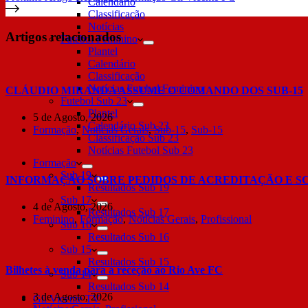
Calendário
Classificação
Notícias
Artigos relacionados
Futebol Feminino
Plantel
Calendário
Classificação
Notícias Futebol Feminino
CLÁUDIO MIRANDA ASSUME O COMANDO DOS SUB-15
Futebol Sub 23
Plantel
5 de Agosto, 2026
Calendário Sub 23
Formação
,
Notícias Gerais
,
Sub-15
,
Sub-15
Classificação Sub 23
Notícias Futebol Sub 23
Formação
Sub 19
INFORMAÇÃO SOBRE PEDIDOS DE ACREDITAÇÃO E S
Resultados Sub 19
Sub 17
4 de Agosto, 2026
Resultados Sub 17
Feminino
,
Formação
,
Notícias Gerais
,
Profissional
Sub 16
Resultados Sub 16
Sub 15
Resultados Sub 15
Bilhetes à venda para a receção ao Rio Ave FC
Sub 14
Resultados Sub 14
3 de Agosto, 2026
Gil Vicente TV