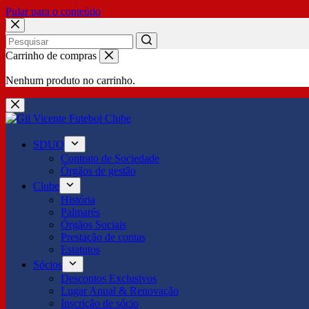
Pular para o conteúdo
No
Carrinho de compras
results
Nenhum produto no carrinho.
SDUQ
Contrato de Sociedade
Órgãos de gestão
Clube
História
Palmarés
Órgãos Sociais
Prestação de contas
Estatutos
Sócios
Descontos Exclusivos
Lugar Anual & Renovação
Inscrição de sócio