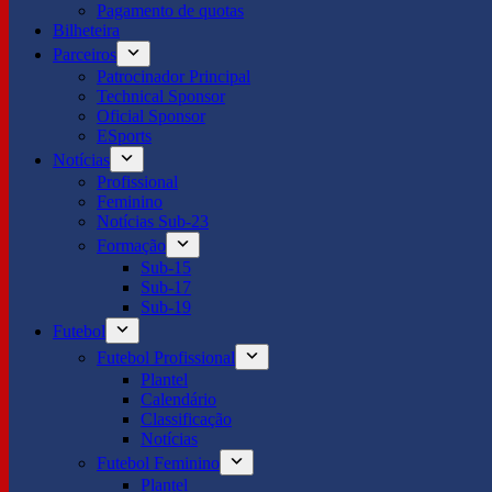
Pagamento de quotas
Bilheteira
Parceiros
Patrocinador Principal
Technical Sponsor
Oficial Sponsor
ESports
Notícias
Profissional
Feminino
Notícias Sub-23
Formação
Sub-15
Sub-17
Sub-19
Futebol
Futebol Profissional
Plantel
Calendário
Classificação
Notícias
Futebol Feminino
Plantel