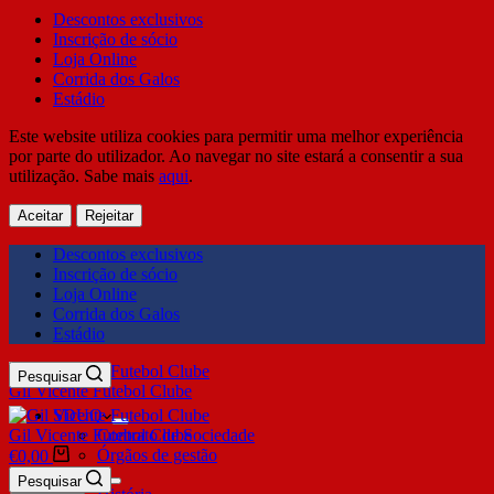
Descontos exclusivos
Inscrição de sócio
Loja Online
Corrida dos Galos
Estádio
Este website utiliza cookies para permitir uma melhor experiência
por parte do utilizador. Ao navegar no site estará a consentir a sua
utilização. Sabe mais
aqui
.
Aceitar
Rejeitar
Descontos exclusivos
Inscrição de sócio
Loja Online
Corrida dos Galos
Estádio
Pesquisar
Gil Vicente Futebol Clube
SDUQ
Gil Vicente Futebol Clube
Contrato de Sociedade
Órgãos de gestão
€
0,00
Clube
Pesquisar