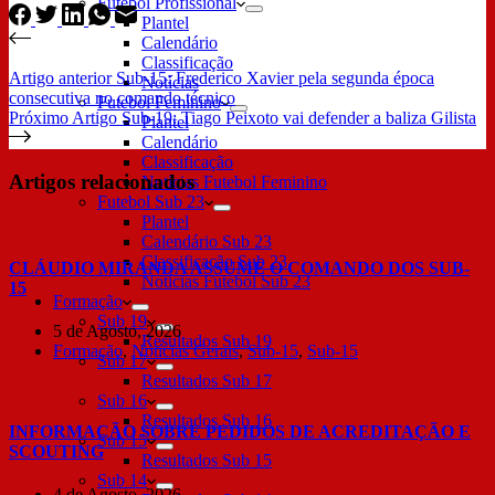
Futebol Profissional
Plantel
Calendário
Classificação
Artigo
anterior
Sub-15: Frederico Xavier pela segunda época
Notícias
consecutiva no comando técnico
Futebol Feminino
Próximo
Artigo
Sub-19: Tiago Peixoto vai defender a baliza Gilista
Plantel
Calendário
Classificação
Artigos relacionados
Notícias Futebol Feminino
Futebol Sub 23
Plantel
Calendário Sub 23
Classificação Sub 23
CLÁUDIO MIRANDA ASSUME O COMANDO DOS SUB-
Notícias Futebol Sub 23
15
Formação
Sub 19
5 de Agosto, 2026
Resultados Sub 19
Formação
,
Notícias Gerais
,
Sub-15
,
Sub-15
Sub 17
Resultados Sub 17
Sub 16
Resultados Sub 16
INFORMAÇÃO SOBRE PEDIDOS DE ACREDITAÇÃO E
Sub 15
SCOUTING
Resultados Sub 15
Sub 14
4 de Agosto, 2026