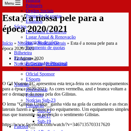
História
Menu
Palmarés
Órgãos Sociais
Esta é a nossa pele para a
Prestação de contas
Estatutos
época 2020/2021
Sócios
Descontos Exclusivos
Lugar Anual & Renovação
Inscrição de sócio
Início
»
Notícias
»
Notícias Gerais
»
Esta é a nossa pele para a
Pagamento de quotas
época 2020/2021
Bilheteira
Parceiros
12 Agosto 2020
Patrocinador Principal
Notícias Gerais
/
Profissional
Technical Sponsor
Oficial Sponsor
ESports
O Gil Vicente FC apresentou esta terça-feira os novos equipamentos
Notícias
para a época 2020/2021. As cores vermelha, azul e branca voltam a
Profissional
ser o destaque da nova pela dos Gilistas.
Feminino
Notícias Sub-23
O lema “Gilistas Unidos” ganha vida na gola da camisola e as riscas
Formação
laterais fazem a diferença no equipamento. Um equipamento simples
Sub-15
mas que transmite na perfeição o sentimento Gilistas.
Sub-17
Sub-19
https://www.facebook.com/watch/?v=3467135703317620
Futebol