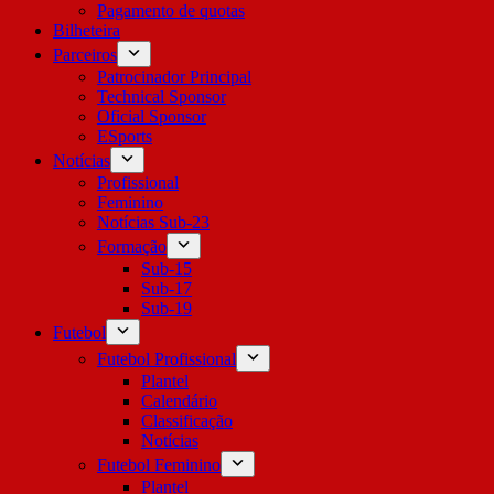
Pagamento de quotas
Bilheteira
Parceiros
Patrocinador Principal
Technical Sponsor
Oficial Sponsor
ESports
Notícias
Profissional
Feminino
Notícias Sub-23
Formação
Sub-15
Sub-17
Sub-19
Futebol
Futebol Profissional
Plantel
Calendário
Classificação
Notícias
Futebol Feminino
Plantel