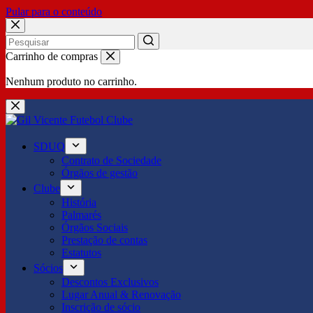
Pular para o conteúdo
No
Carrinho de compras
results
Nenhum produto no carrinho.
SDUQ
Contrato de Sociedade
Órgãos de gestão
Clube
História
Palmarés
Órgãos Sociais
Prestação de contas
Estatutos
Sócios
Descontos Exclusivos
Lugar Anual & Renovação
Inscrição de sócio