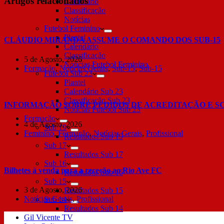
Artigos relacionados
Calendário
Classificação
Notícias
Futebol Feminino
Plantel
CLÁUDIO MIRANDA ASSUME O COMANDO DOS SUB-15
Calendário
Classificação
5 de Agosto, 2026
Notícias Futebol Feminino
Formação
,
Notícias Gerais
,
Sub-15
,
Sub-15
Futebol Sub 23
Plantel
Calendário Sub 23
Classificação Sub 23
INFORMAÇÃO SOBRE PEDIDOS DE ACREDITAÇÃO E S
Notícias Futebol Sub 23
Formação
4 de Agosto, 2026
Sub 19
Feminino
,
Formação
,
Notícias Gerais
,
Profissional
Resultados Sub 19
Sub 17
Resultados Sub 17
Sub 16
Bilhetes à venda para a receção ao Rio Ave FC
Resultados Sub 16
Sub 15
3 de Agosto, 2026
Resultados Sub 15
Notícias Gerais
,
Profissional
Sub 14
Resultados Sub 14
Gil Vicente TV