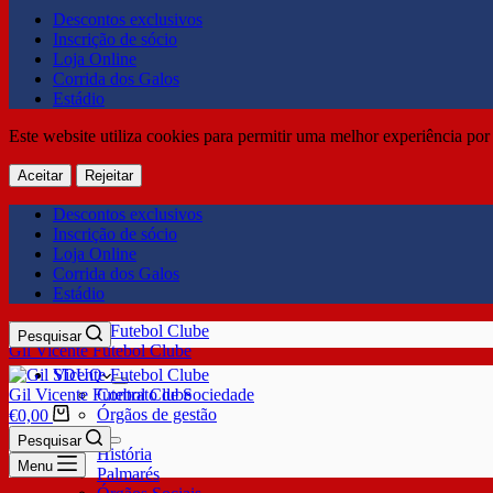
Descontos exclusivos
Inscrição de sócio
Loja Online
Corrida dos Galos
Estádio
Este website utiliza cookies para permitir uma melhor experiência por 
Aceitar
Rejeitar
Descontos exclusivos
Inscrição de sócio
Loja Online
Corrida dos Galos
Estádio
Pesquisar
Gil Vicente Futebol Clube
SDUQ
Gil Vicente Futebol Clube
Contrato de Sociedade
Órgãos de gestão
€
0,00
Clube
Pesquisar
História
Menu
Palmarés