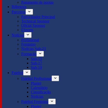
Pagamento de quotas
Bilheteira
Parceiros
Patrocinador Principal
Technical Sponsor
Oficial Sponsor
ESports
Notícias
Profissional
Feminino
Notícias Sub-23
Formação
Sub-15
Sub-17
Sub-19
Futebol
Futebol Profissional
Plantel
Calendário
Classificação
Notícias
Futebol Feminino
Plantel