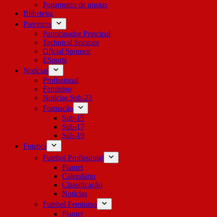
Pagamento de quotas
Bilheteira
Parceiros
Patrocinador Principal
Technical Sponsor
Oficial Sponsor
ESports
Notícias
Profissional
Feminino
Notícias Sub-23
Formação
Sub-15
Sub-17
Sub-19
Futebol
Futebol Profissional
Plantel
Calendário
Classificação
Notícias
Futebol Feminino
Plantel