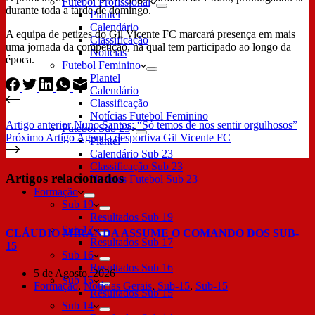
Futebol Profissional
durante toda a tarde de domingo.
Plantel
Calendário
A equipa de petizes do Gil Vicente FC marcará presença em mais
Classificação
uma jornada da competição, na qual tem participado ao longo da
Notícias
época.
Futebol Feminino
Plantel
Calendário
Classificação
Notícias Futebol Feminino
Artigo
anterior
Nuno Santos: “Só temos de nos sentir orgulhosos”
Futebol Sub 23
Próximo
Artigo
Agenda desportiva Gil Vicente FC
Plantel
Calendário Sub 23
Classificação Sub 23
Artigos relacionados
Notícias Futebol Sub 23
Formação
Sub 19
Resultados Sub 19
Sub 17
CLÁUDIO MIRANDA ASSUME O COMANDO DOS SUB-
Resultados Sub 17
15
Sub 16
Resultados Sub 16
5 de Agosto, 2026
Sub 15
Formação
,
Notícias Gerais
,
Sub-15
,
Sub-15
Resultados Sub 15
Sub 14