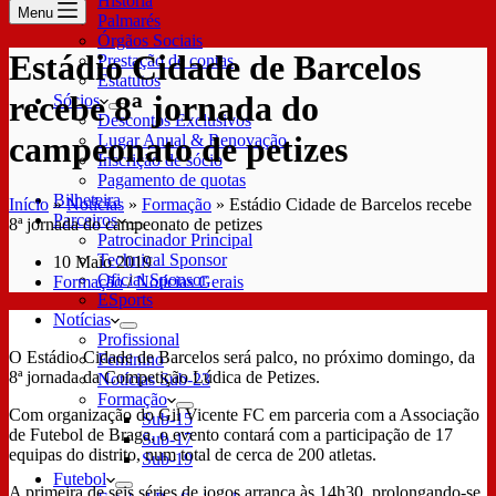
História
Menu
Palmarés
Órgãos Sociais
Estádio Cidade de Barcelos
Prestação de contas
Estatutos
recebe 8ª jornada do
Sócios
Descontos Exclusivos
campeonato de petizes
Lugar Anual & Renovação
Inscrição de sócio
Pagamento de quotas
Bilheteira
Início
»
Notícias
»
Formação
»
Estádio Cidade de Barcelos recebe
Parceiros
8ª jornada do campeonato de petizes
Patrocinador Principal
Technical Sponsor
10 Maio 2019
Oficial Sponsor
Formação
/
Notícias Gerais
ESports
Notícias
Profissional
O Estádio Cidade de Barcelos será palco, no próximo domingo, da
Feminino
8ª jornada da Competição Lúdica de Petizes.
Notícias Sub-23
Formação
Com organização do Gil Vicente FC em parceria com a Associação
Sub-15
de Futebol de Braga, o evento contará com a participação de 17
Sub-17
equipas do distrito, num total de cerca de 200 atletas.
Sub-19
Futebol
A primeira de seis séries de jogos arranca às 14h30, prolongando-se