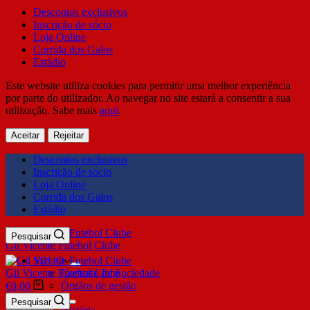
Descontos exclusivos
Inscrição de sócio
Loja Online
Corrida dos Galos
Estádio
Este website utiliza cookies para permitir uma melhor experiência
por parte do utilizador. Ao navegar no site estará a consentir a sua
utilização. Sabe mais
aqui
.
Aceitar
Rejeitar
Descontos exclusivos
Inscrição de sócio
Loja Online
Corrida dos Galos
Estádio
Pesquisar
Gil Vicente Futebol Clube
SDUQ
Gil Vicente Futebol Clube
Contrato de Sociedade
Órgãos de gestão
€
0,00
Clube
Pesquisar