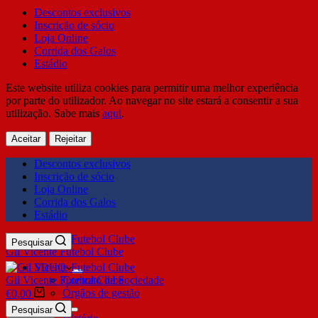
Descontos exclusivos
Inscrição de sócio
Loja Online
Corrida dos Galos
Estádio
Este website utiliza cookies para permitir uma melhor experiência
por parte do utilizador. Ao navegar no site estará a consentir a sua
utilização. Sabe mais
aqui
.
Aceitar
Rejeitar
Descontos exclusivos
Inscrição de sócio
Loja Online
Corrida dos Galos
Estádio
Pesquisar
Gil Vicente Futebol Clube
SDUQ
Gil Vicente Futebol Clube
Contrato de Sociedade
Órgãos de gestão
€
0,00
Clube
Pesquisar