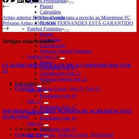
Futebol Profissional
Plantel
Calendário
Artigo
anterior
Bilhetes à venda para a receção ao Moreirense FC
Classificação
Próximo
Artigo
JOELSON FERNANDES ESTÁ GARANTIDO
Notícias
Futebol Feminino
Plantel
Calendário
Artigos relacionados
Classificação
Notícias Futebol Feminino
Futebol Sub 23
Plantel
CLÁUDIO MIRANDA ASSUME O COMANDO DOS SUB-
Calendário Sub 23
15
Classificação Sub 23
Notícias Futebol Sub 23
5 de Agosto, 2026
Formação
Formação
,
Notícias Gerais
,
Sub-15
,
Sub-15
Sub 19
Resultados Sub 19
Sub 17
Resultados Sub 17
INFORMAÇÃO SOBRE PEDIDOS DE ACREDITAÇÃO E
Sub 16
SCOUTING
Resultados Sub 16
Sub 15
4 de Agosto, 2026
Resultados Sub 15
Feminino
,
Formação
,
Notícias Gerais
,
Profissional
Sub 14