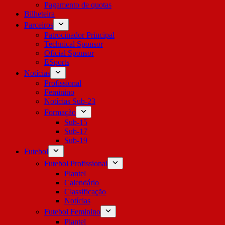
Pagamento de quotas
Bilheteira
Parceiros
Patrocinador Principal
Technical Sponsor
Oficial Sponsor
ESports
Notícias
Profissional
Feminino
Notícias Sub-23
Formação
Sub-15
Sub-17
Sub-19
Futebol
Futebol Profissional
Plantel
Calendário
Classificação
Notícias
Futebol Feminino
Plantel