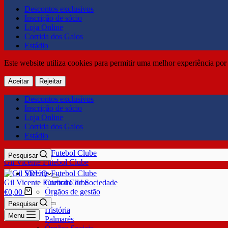
Descontos exclusivos
Inscrição de sócio
Loja Online
Corrida dos Galos
Estádio
Este website utiliza cookies para permitir uma melhor experiência por 
Aceitar
Rejeitar
Descontos exclusivos
Inscrição de sócio
Loja Online
Corrida dos Galos
Estádio
Pesquisar
Gil Vicente Futebol Clube
SDUQ
Gil Vicente Futebol Clube
Contrato de Sociedade
Órgãos de gestão
€
0,00
Clube
Pesquisar
História
Menu
Palmarés