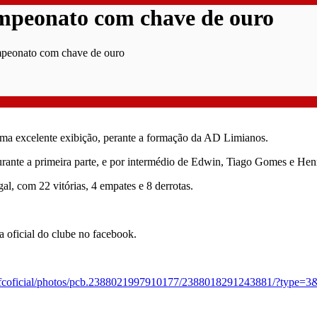
mpeonato com chave de ouro
mpeonato com chave de ouro
ma excelente exibição, perante a formação da AD Limianos.
ante a primeira parte, e por intermédio de Edwin, Tiago Gomes e Hen
, com 22 vitórias, 4 empates e 8 derrotas.
a oficial do clube no facebook.
fcoficial/photos/pcb.2388021997910177/2388018291243881/?type=3&