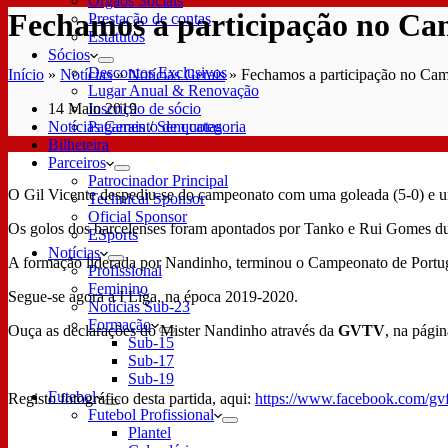
Órgãos Sociais
Fechamos a participação no Ca
Prestação de contas
Estatutos
Sócios
Descontos Exclusivos
Início
»
Notícias
»
Notícias Gerais
»
Fechamos a participação no Ca
Lugar Anual & Renovação
14 Maio 2019
Inscrição de sócio
Notícias Gerais
/
Sem categoria
Pagamento de quotas
Bilheteira
Parceiros
Patrocinador Principal
O Gil Vicente despediu-se do campeonato com uma goleada (5-0) e u
Technical Sponsor
Oficial Sponsor
Os golos dos barcelenses foram apontados por Tanko e Rui Gomes dur
ESports
Notícias
A formação liderada por Nandinho, terminou o Campeonato de Portugal
Profissional
Feminino
Segue-se agora a I Liga, na época 2019-2020.
Notícias Sub-23
Formação
Ouça as declarações do Mister Nandinho através da
GVTV
, na págin
Sub-15
Sub-17
Sub-19
Futebol
Registo fotográfico desta partida, aqui:
https://www.facebook.com/gv
Futebol Profissional
Plantel