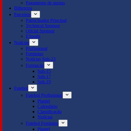
Pagamento de quotas
Bilheteira
Parceiros
Patrocinador Principal
Technical Sponsor
Oficial Sponsor
ESports
Notícias
Profissional
Feminino
Notícias Sub-23
Formação
Sub-15
Sub-17
Sub-19
Futebol
Futebol Profissional
Plantel
Calendário
Classificação
Notícias
Futebol Feminino
Plantel