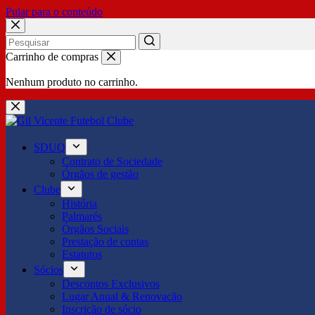
Pular para o conteúdo
No
Carrinho de compras
results
Nenhum produto no carrinho.
SDUQ
Contrato de Sociedade
Órgãos de gestão
Clube
História
Palmarés
Órgãos Sociais
Prestação de contas
Estatutos
Sócios
Descontos Exclusivos
Lugar Anual & Renovação
Inscrição de sócio