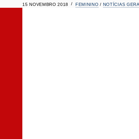
15 NOVEMBRO 2018
FEMININO
/
NOTÍCIAS GERA
t
e
ú
d
o