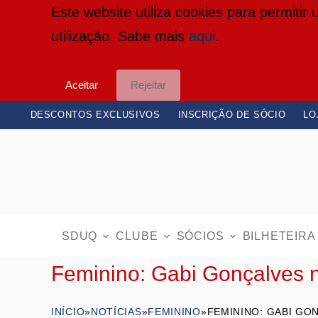
Este website utiliza cookies para permitir
P
utilização. Sabe mais
aqui
.
u
l
Aceitar
Rejeitar
a
r
DESCONTOS EXCLUSIVOS
INSCRIÇÃO DE SÓCIO
LO
p
a
r
a
o
SDUQ
CLUBE
SÓCIOS
BILHETEIRA
c
Feminino: Gabi Gonçalves n
o
n
INÍCIO
»
NOTÍCIAS
»
FEMININO
»
FEMININO: GABI GO