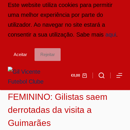
Este website utiliza cookies para permitir
P
uma melhor experiência por parte do
u
utilizador. Ao navegar no site estará a
l
consentir a sua utilização. Sabe mais
aqui
.
a
r
Aceitar
Rejeitar
p
a
€
0,00
r
a
FEMININO: Gilistas saem
o
c
derrotadas da visita a
o
Guimarães
n