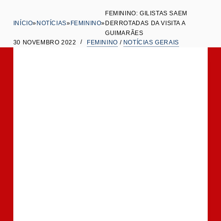
t
FEMININO: GILISTAS SAEM
INÍCIO
»
NOTÍCIAS
»
FEMININO
»
DERROTADAS DA VISITA A
e
GUIMARÃES
ú
30 NOVEMBRO 2022
FEMININO
/
NOTÍCIAS GERAIS
d
o