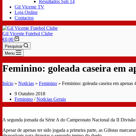
Resultados Sub 14
Gil Vicente TV
Loja Online
Contactos
Gil Vicente Futebol Clube
€
0,00
Pesquisar
Menu
Feminino: goleada caseira em a
Início
»
Notícias
»
Feminino
»
Feminino: goleada caseira em apenas 
9 Outubro 2018
Feminino
/
Notícias Gerais
A segunda jornada da Série A do Campeonato Nacional da II Divisão 
Apesar de apenas ter sido jogada a primeira parte, as Gilistas marcar
disponíveis para disputar o segundo tempo do duelo.