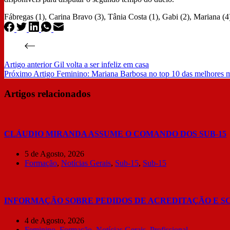
Fábregas (1), Carina Bravo (3), Tânia Costa (1), Gabi (2), Mariana (4
Artigo
anterior
Gil volta a ser infeliz em casa
Próximo
Artigo
Feminino: Mariana Barbosa no top 10 das melhores 
Artigos relacionados
CLÁUDIO MIRANDA ASSUME O COMANDO DOS SUB-15
5 de Agosto, 2026
Formação
,
Notícias Gerais
,
Sub-15
,
Sub-15
INFORMAÇÃO SOBRE PEDIDOS DE ACREDITAÇÃO E S
4 de Agosto, 2026
Feminino
,
Formação
,
Notícias Gerais
,
Profissional