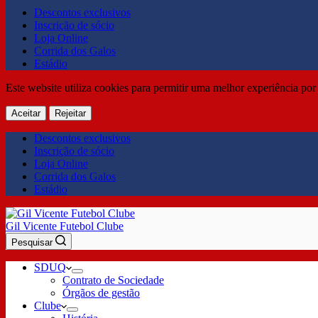
Descontos exclusivos
Inscrição de sócio
Loja Online
Corrida dos Galos
Estádio
Este website utiliza cookies para permitir uma melhor experiência por 
Aceitar
Rejeitar
Descontos exclusivos
Inscrição de sócio
Loja Online
Corrida dos Galos
Estádio
Gil Vicente Futebol Clube
Pesquisar
SDUQ
Contrato de Sociedade
Órgãos de gestão
Clube