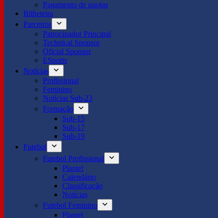
Pagamento de quotas
Bilheteira
Parceiros
Patrocinador Principal
Technical Sponsor
Oficial Sponsor
ESports
Notícias
Profissional
Feminino
Notícias Sub-23
Formação
Sub-15
Sub-17
Sub-19
Futebol
Futebol Profissional
Plantel
Calendário
Classificação
Notícias
Futebol Feminino
Plantel