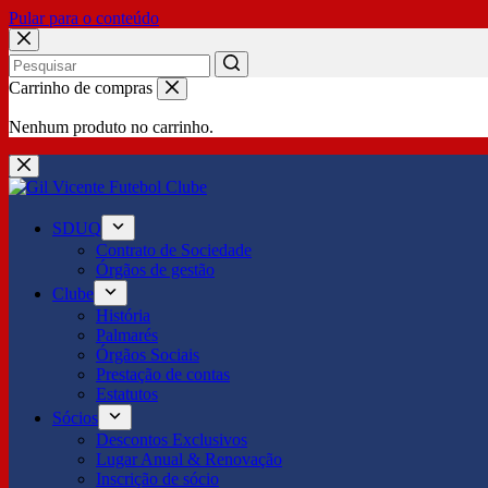
Pular para o conteúdo
No
Carrinho de compras
results
Nenhum produto no carrinho.
SDUQ
Contrato de Sociedade
Órgãos de gestão
Clube
História
Palmarés
Órgãos Sociais
Prestação de contas
Estatutos
Sócios
Descontos Exclusivos
Lugar Anual & Renovação
Inscrição de sócio