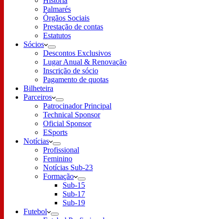
História
Palmarés
Órgãos Sociais
Prestação de contas
Estatutos
Sócios
Descontos Exclusivos
Lugar Anual & Renovação
Inscrição de sócio
Pagamento de quotas
Bilheteira
Parceiros
Patrocinador Principal
Technical Sponsor
Oficial Sponsor
ESports
Notícias
Profissional
Feminino
Notícias Sub-23
Formação
Sub-15
Sub-17
Sub-19
Futebol