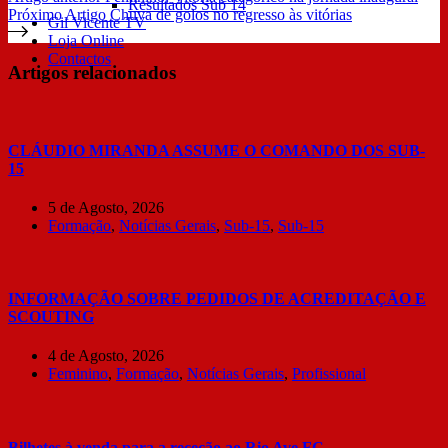
Resultados Sub 14
Próximo
Artigo
Chuva de golos no regresso às vitórias
Gil Vicente TV
Loja Online
Contactos
Artigos relacionados
CLÁUDIO MIRANDA ASSUME O COMANDO DOS SUB-
15
5 de Agosto, 2026
Formação
,
Notícias Gerais
,
Sub-15
,
Sub-15
INFORMAÇÃO SOBRE PEDIDOS DE ACREDITAÇÃO E
SCOUTING
4 de Agosto, 2026
Feminino
,
Formação
,
Notícias Gerais
,
Profissional
Bilhetes à venda para a receção ao Rio Ave FC