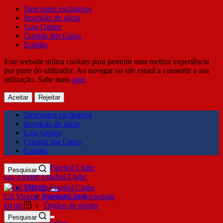
Descontos exclusivos
Inscrição de sócio
Loja Online
Corrida dos Galos
Estádio
Este website utiliza cookies para permitir uma melhor experiência
por parte do utilizador. Ao navegar no site estará a consentir a sua
utilização. Sabe mais
aqui
.
Aceitar
Rejeitar
Descontos exclusivos
Inscrição de sócio
Loja Online
Corrida dos Galos
Estádio
Pesquisar
Gil Vicente Futebol Clube
SDUQ
Gil Vicente Futebol Clube
Contrato de Sociedade
Órgãos de gestão
€
0,00
Clube
Pesquisar