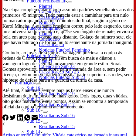
Futebol Profissional
Plantel
Na etapa complementar o jogo assumiu padrões semelhantes aos dos
Calendário
primeiros 45 minutos. Tudo parecia estar a caminhar para um nulo
Classificação
no marcador quando, a cinco minutos do final, surgiu o génio de
Notícias
Karol Mineira. A atacante brasileira correu pelo lado esquerdo, tirou
Futebol Feminino
uma adversária do caminho e, quase sem ângulo de remate, enviou a
Plantel
bola em arco para o poste mais distante. Golaço da número sete, ele
Calendário
que havia faturado de forma muito semelhante na jornada inaugural.
Classificação
Notícias Futebol Feminino
Contudo, ao invés de segurar a vantagem preciosa, a equipa às
Futebol Sub 23
ordens de Carlos Roger partiu em busca de mais e dilatou a
Plantel
vantagem logo de seguida, novamente em grande estilo. Soraia
Calendário Sub 23
Gomes aproveitou uma sobra para a entrada da área e, sem pedir
Classificação Sub 23
licença, enviou um verdadeiro míssil à parte superior das redes, sem
Notícias Futebol Sub 23
hipótese de defesa para a a guardiã da turma da casa.
Formação
Sub 19
Até final, sinal mais sempre para as barcelenses que nunca
Resultados Sub 19
desistiram de ir em busca de mais golos. Dois jogos, duas vitórias,
Sub 17
oito golos marcados e seis pontos. Assim se encontra a temporada
Resultados Sub 17
oficial da equipa feminina até ao momento.
Sub 16
Resultados Sub 16
Sub 15
Resultados Sub 15
Sub 14
Artigo
anterior
Feminino: Vitória categórico na jornada inaugural