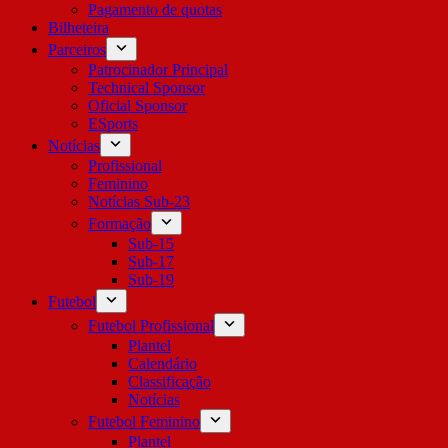
Pagamento de quotas
Bilheteira
Parceiros
Patrocinador Principal
Technical Sponsor
Oficial Sponsor
ESports
Notícias
Profissional
Feminino
Notícias Sub-23
Formação
Sub-15
Sub-17
Sub-19
Futebol
Futebol Profissional
Plantel
Calendário
Classificação
Notícias
Futebol Feminino
Plantel