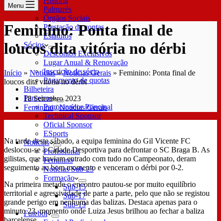
História
Menu
Palmarés
Órgãos Sociais
Feminino: Ponta final de
Prestação de contas
Estatutos
loucos dita vitória no dérbi
Sócios
Descontos Exclusivos
Lugar Anual & Renovação
Inscrição de sócio
Início
»
Notícias
»
Notícias Gerais
»
Feminino: Ponta final de
Pagamento de quotas
loucos dita vitória no dérbi
Bilheteira
Parceiros
18 Setembro 2023
Patrocinador Principal
Feminino
/
Notícias Gerais
Technical Sponsor
Oficial Sponsor
ESports
Na tarde deste sábado, a equipa feminina do Gil Vicente FC
Notícias
deslocou-se à Cidade Desportiva para defrontar o SC Braga B. As
Profissional
gilistas, que haviam entrado com tudo no Campeonato, deram
Feminino
seguimento ao bom momento e venceram o dérbi por 0-2.
Notícias Sub-23
Formação
Na primeira metade o encontro pautou-se por muito equilíbrio
Sub-15
territorial e agressividade de parte a parte, pelo que não se registou
Sub-17
grande perigo em nenhuma das balizas. Destaca apenas para o
Sub-19
minuto 23, momento onde Luiza Jesus brilhou ao fechar a baliza
Futebol
barcelense.