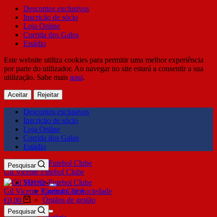
Descontos exclusivos
Inscrição de sócio
Loja Online
Corrida dos Galos
Estádio
Este website utiliza cookies para permitir uma melhor experiência
por parte do utilizador. Ao navegar no site estará a consentir a sua
utilização. Sabe mais
aqui
.
Aceitar
Rejeitar
Descontos exclusivos
Inscrição de sócio
Loja Online
Corrida dos Galos
Estádio
Pesquisar
Gil Vicente Futebol Clube
SDUQ
Gil Vicente Futebol Clube
Contrato de Sociedade
Órgãos de gestão
€
0,00
Clube
Pesquisar