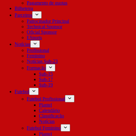
Pagamento de quotas
Bilheteira
Parceiros
Patrocinador Principal
Technical Sponsor
Oficial Sponsor
ESports
Notícias
Profissional
Feminino
Notícias Sub-23
Formação
Sub-15
Sub-17
Sub-19
Futebol
Futebol Profissional
Plantel
Calendário
Classificação
Notícias
Futebol Feminino
Plantel