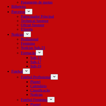
Pagamento de quotas
Bilheteira
Parceiros
Patrocinador Principal
Technical Sponsor
Oficial Sponsor
ESports
Notícias
Profissional
Feminino
Notícias Sub-23
Formação
Sub-15
Sub-17
Sub-19
Futebol
Futebol Profissional
Plantel
Calendário
Classificação
Notícias
Futebol Feminino
Plantel