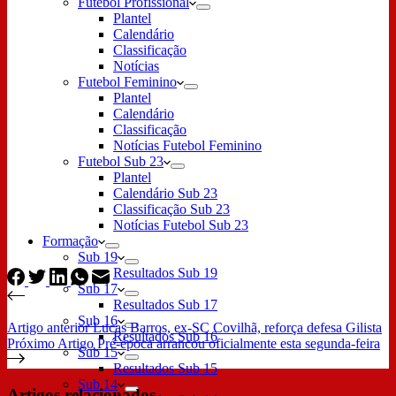
Futebol Profissional
Plantel
Calendário
Classificação
Notícias
Futebol Feminino
Plantel
Calendário
Classificação
Notícias Futebol Feminino
Futebol Sub 23
Plantel
Calendário Sub 23
Classificação Sub 23
Notícias Futebol Sub 23
Formação
Sub 19
Resultados Sub 19
Sub 17
Resultados Sub 17
Sub 16
Artigo
anterior
Lucas Barros, ex-SC Covilhã, reforça defesa Gilista
Resultados Sub 16
Próximo
Artigo
Pré-época arrancou oficialmente esta segunda-feira
Sub 15
Resultados Sub 15
Sub 14
Artigos relacionados