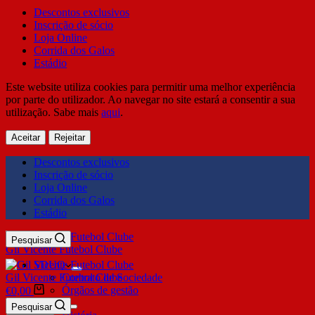
Descontos exclusivos
Inscrição de sócio
Loja Online
Corrida dos Galos
Estádio
Este website utiliza cookies para permitir uma melhor experiência
por parte do utilizador. Ao navegar no site estará a consentir a sua
utilização. Sabe mais
aqui
.
Aceitar
Rejeitar
Descontos exclusivos
Inscrição de sócio
Loja Online
Corrida dos Galos
Estádio
Pesquisar
Gil Vicente Futebol Clube
SDUQ
Gil Vicente Futebol Clube
Contrato de Sociedade
Órgãos de gestão
€
0,00
Clube
Pesquisar