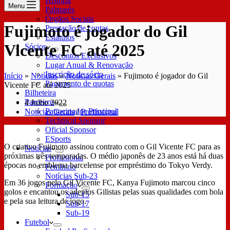
História
Menu
Palmarés
Órgãos Sociais
Fujimoto é jogador do Gil
Prestação de contas
Estatutos
Vicente FC até 2025
Sócios
Descontos Exclusivos
Lugar Anual & Renovação
Inscrição de sócio
Início
»
Notícias
»
Notícias Gerais
»
Fujimoto é jogador do Gil
Pagamento de quotas
Vicente FC até 2025
Bilheteira
Parceiros
4 Julho 2022
Patrocinador Principal
Notícias Gerais
/
Profissional
Technical Sponsor
Oficial Sponsor
ESports
O criativo Fujimoto assinou contrato com o Gil Vicente FC para as
Notícias
próximas três temporadas. O médio japonês de 23 anos está há duas
Profissional
épocas no emblema barcelense por empréstimo do Tokyo Verdy.
Feminino
Notícias Sub-23
Em 36 jogos pelo Gil Vicente FC, Kanya Fujimoto marcou cinco
Formação
golos e encantou os adeptos Gilistas pelas suas qualidades com bola
Sub-15
e pela sua leitura de jogo.
Sub-17
Sub-19
Futebol