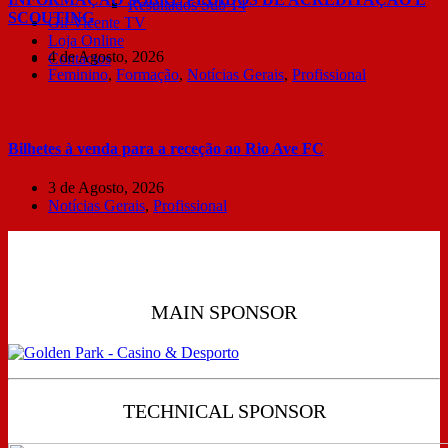
Resultados Sub 14
SCOUTING
Gil Vicente TV
Loja Online
4 de Agosto, 2026
Contactos
Feminino
,
Formação
,
Notícias Gerais
,
Profissional
Bilhetes à venda para a receção ao Rio Ave FC
3 de Agosto, 2026
Notícias Gerais
,
Profissional
MAIN SPONSOR
TECHNICAL SPONSOR