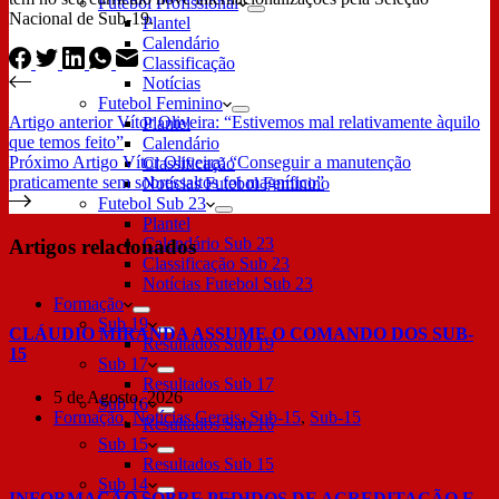
Futebol Profissional
Nacional de Sub-19.
Plantel
Calendário
Classificação
Notícias
Futebol Feminino
Artigo
anterior
Vítor Oliveira: “Estivemos mal relativamente àquilo
Plantel
que temos feito”
Calendário
Próximo
Artigo
Vítor Oliveira: “Conseguir a manutenção
Classificação
praticamente sem sobressaltos foi magnífico”
Notícias Futebol Feminino
Futebol Sub 23
Plantel
Calendário Sub 23
Artigos relacionados
Classificação Sub 23
Notícias Futebol Sub 23
Formação
Sub 19
CLÁUDIO MIRANDA ASSUME O COMANDO DOS SUB-
Resultados Sub 19
15
Sub 17
Resultados Sub 17
5 de Agosto, 2026
Sub 16
Formação
,
Notícias Gerais
,
Sub-15
,
Sub-15
Resultados Sub 16
Sub 15
Resultados Sub 15
Sub 14
INFORMAÇÃO SOBRE PEDIDOS DE ACREDITAÇÃO E