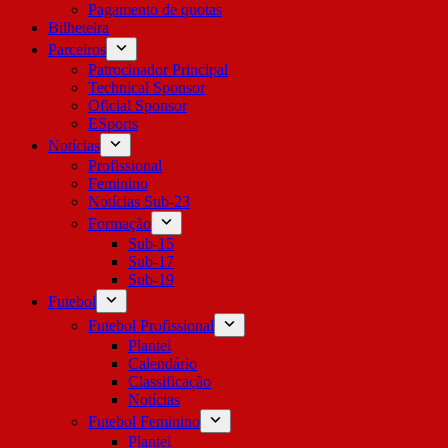
Pagamento de quotas
Bilheteira
Parceiros
Patrocinador Principal
Technical Sponsor
Oficial Sponsor
ESports
Notícias
Profissional
Feminino
Notícias Sub-23
Formação
Sub-15
Sub-17
Sub-19
Futebol
Futebol Profissional
Plantel
Calendário
Classificação
Notícias
Futebol Feminino
Plantel