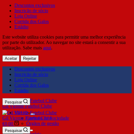
Descontos exclusivos
Inscrição de sócio
Loja Online
Corrida dos Galos
Estádio
Este website utiliza cookies para permitir uma melhor experiência
por parte do utilizador. Ao navegar no site estará a consentir a sua
utilização. Sabe mais
aqui
.
Aceitar
Rejeitar
Descontos exclusivos
Inscrição de sócio
Loja Online
Corrida dos Galos
Estádio
Pesquisar
Gil Vicente Futebol Clube
SDUQ
Gil Vicente Futebol Clube
Contrato de Sociedade
Órgãos de gestão
€
0,00
Clube
Pesquisar