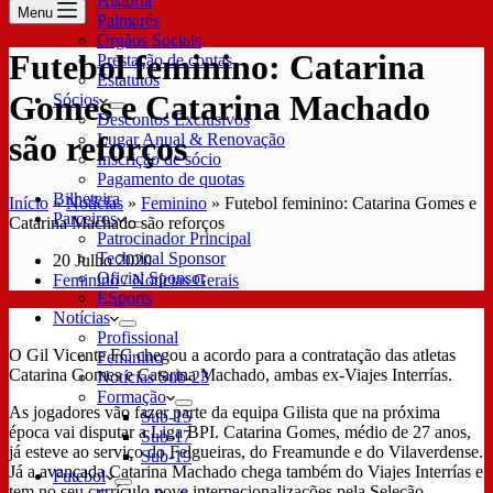
História
Menu
Palmarés
Órgãos Sociais
Futebol feminino: Catarina
Prestação de contas
Estatutos
Gomes e Catarina Machado
Sócios
Descontos Exclusivos
são reforços
Lugar Anual & Renovação
Inscrição de sócio
Pagamento de quotas
Bilheteira
Início
»
Notícias
»
Feminino
»
Futebol feminino: Catarina Gomes e
Parceiros
Catarina Machado são reforços
Patrocinador Principal
Technical Sponsor
20 Julho 2020
Oficial Sponsor
Feminino
/
Notícias Gerais
ESports
Notícias
Profissional
O Gil Vicente FC chegou a acordo para a contratação das atletas
Feminino
Catarina Gomes e Catarina Machado, ambas ex-Viajes Interrías.
Notícias Sub-23
Formação
As jogadores vão fazer parte da equipa Gilista que na próxima
Sub-15
época vai disputar a Liga BPI. Catarina Gomes, médio de 27 anos,
Sub-17
já esteve ao serviço do Felgueiras, do Freamunde e do Vilaverdense.
Sub-19
Já a avançada Catarina Machado chega também do Viajes Interrías e
Futebol
tem no seu currículo nove internacionalizações pela Seleção