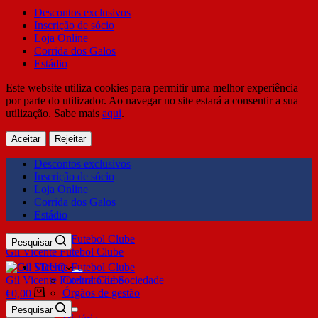
Descontos exclusivos
Inscrição de sócio
Loja Online
Corrida dos Galos
Estádio
Este website utiliza cookies para permitir uma melhor experiência
por parte do utilizador. Ao navegar no site estará a consentir a sua
utilização. Sabe mais
aqui
.
Aceitar
Rejeitar
Descontos exclusivos
Inscrição de sócio
Loja Online
Corrida dos Galos
Estádio
Pesquisar
Gil Vicente Futebol Clube
SDUQ
Gil Vicente Futebol Clube
Contrato de Sociedade
Órgãos de gestão
€
0,00
Clube
Pesquisar