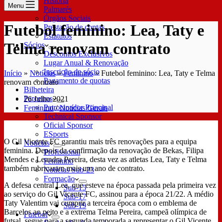
História
Menu
Palmarés
Órgãos Sociais
Futebol feminino: Lea, Taty e
Prestação de contas
Estatutos
Telma renovam contrato
Sócios
Descontos Exclusivos
Lugar Anual & Renovação
Inscrição de sócio
Início
»
Notícias
»
Feminino
»
Futebol feminino: Lea, Taty e Telma
Pagamento de quotas
renovam contrato
Bilheteira
Parceiros
26 Julho 2021
Patrocinador Principal
Feminino
/
Notícias Gerais
Technical Sponsor
Oficial Sponsor
ESports
O Gil Vicente FC garantiu mais três renovações para a equipa
Notícias
feminina. Depois da confirmação da renovação de Bekas, Filipa
Profissional
Mendes e Leandra Pereira, desta vez as atletas Lea, Taty e Telma
Feminino
também rubricaram mais um ano de contrato.
Notícias Sub-23
Formação
A defesa central Lea, que esteve na época passada pela primeira vez
Sub-15
ao serviço do Gil Vicente FC, assinou para a época 21/22. A médio
Sub-17
Taty Valentim vai cumprir a terceira época com o emblema de
Sub-19
Barcelos ao peito e a extrema Telma Pereira, campeã olímpica de
Futebol
futsal, segue para a segunda temporada a representar o Gil Vicente