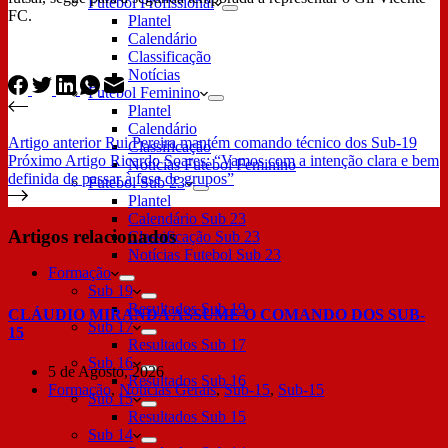
Futebol Profissional
FC.
Plantel
Calendário
Classificação
Notícias
Futebol Feminino
Plantel
Calendário
Artigo
anterior
Rui Pereira mantém comando técnico dos Sub-19
Classificação
Próximo
Artigo
Ricardo Soares: “Vamos com a intenção clara e bem
Notícias Futebol Feminino
definida de passar à fase de grupos”
Futebol Sub 23
Plantel
Calendário Sub 23
Artigos relacionados
Classificação Sub 23
Notícias Futebol Sub 23
Formação
Sub 19
Resultados Sub 19
CLÁUDIO MIRANDA ASSUME O COMANDO DOS SUB-
Sub 17
15
Resultados Sub 17
Sub 16
5 de Agosto, 2026
Resultados Sub 16
Formação
,
Notícias Gerais
,
Sub-15
,
Sub-15
Sub 15
Resultados Sub 15
Sub 14