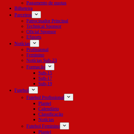
Pagamento de quotas
Bilheteira
Parceiros
Patrocinador Principal
Technical Sponsor
Oficial Sponsor
ESports
Notícias
Profissional
Feminino
Notícias Sub-23
Formação
Sub-15
Sub-17
Sub-19
Futebol
Futebol Profissional
Plantel
Calendário
Classificação
Notícias
Futebol Feminino
Plantel