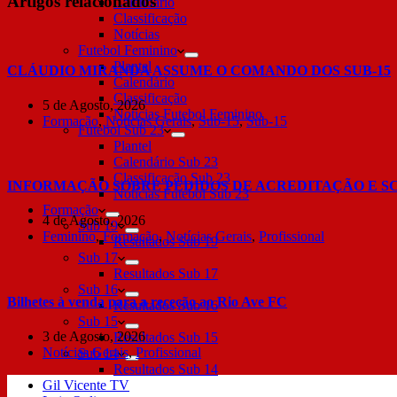
Artigos relacionados
Calendário
Classificação
Notícias
Futebol Feminino
Plantel
CLÁUDIO MIRANDA ASSUME O COMANDO DOS SUB-15
Calendário
Classificação
5 de Agosto, 2026
Notícias Futebol Feminino
Formação
,
Notícias Gerais
,
Sub-15
,
Sub-15
Futebol Sub 23
Plantel
Calendário Sub 23
Classificação Sub 23
INFORMAÇÃO SOBRE PEDIDOS DE ACREDITAÇÃO E S
Notícias Futebol Sub 23
Formação
4 de Agosto, 2026
Sub 19
Feminino
,
Formação
,
Notícias Gerais
,
Profissional
Resultados Sub 19
Sub 17
Resultados Sub 17
Sub 16
Bilhetes à venda para a receção ao Rio Ave FC
Resultados Sub 16
Sub 15
3 de Agosto, 2026
Resultados Sub 15
Notícias Gerais
,
Profissional
Sub 14
Resultados Sub 14
Gil Vicente TV