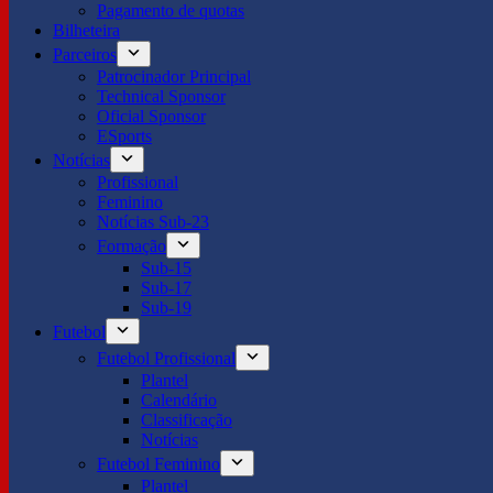
Pagamento de quotas
Bilheteira
Parceiros
Patrocinador Principal
Technical Sponsor
Oficial Sponsor
ESports
Notícias
Profissional
Feminino
Notícias Sub-23
Formação
Sub-15
Sub-17
Sub-19
Futebol
Futebol Profissional
Plantel
Calendário
Classificação
Notícias
Futebol Feminino
Plantel