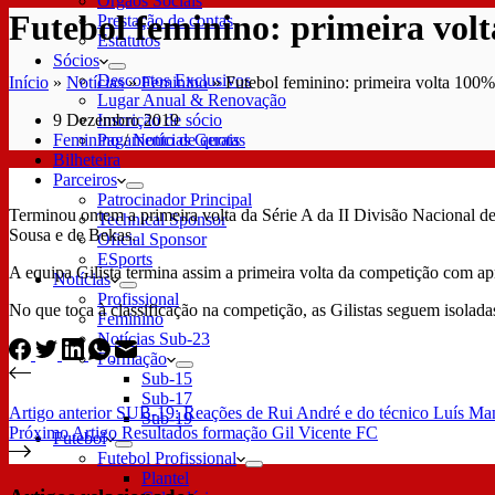
Órgãos Sociais
Futebol feminino: primeira volt
Prestação de contas
Estatutos
Sócios
Descontos Exclusivos
Início
»
Notícias
»
Feminino
»
Futebol feminino: primeira volta 100%
Lugar Anual & Renovação
9 Dezembro 2019
Inscrição de sócio
Feminino
/
Notícias Gerais
Pagamento de quotas
Bilheteira
Parceiros
Patrocinador Principal
Terminou ontem a primeira volta da Série A da II Divisão Nacional d
Technical Sponsor
Sousa e de Bekas.
Oficial Sponsor
ESports
A equipa Gilista termina assim a primeira volta da competição com ap
Notícias
Profissional
No que toca à classificação na competição, as Gilistas seguem isolada
Feminino
Notícias Sub-23
Formação
Sub-15
Sub-17
Artigo
anterior
SUB-19: Reações de Rui André e do técnico Luís Ma
Sub-19
Próximo
Artigo
Resultados formação Gil Vicente FC
Futebol
Futebol Profissional
Plantel