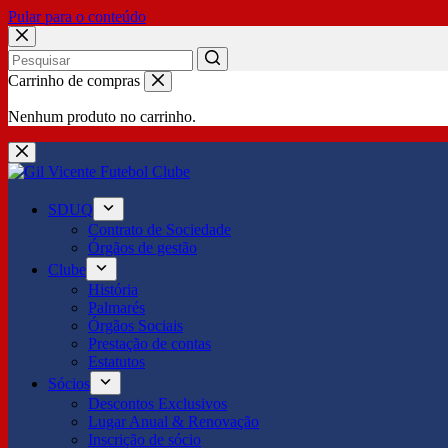
Pular para o conteúdo
No
Carrinho de compras
results
Nenhum produto no carrinho.
SDUQ
Contrato de Sociedade
Órgãos de gestão
Clube
História
Palmarés
Órgãos Sociais
Prestação de contas
Estatutos
Sócios
Descontos Exclusivos
Lugar Anual & Renovação
Inscrição de sócio