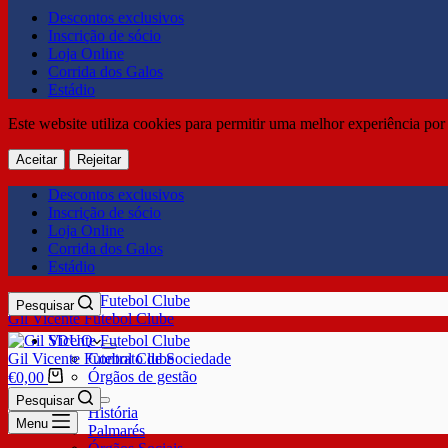
Descontos exclusivos
Inscrição de sócio
Loja Online
Corrida dos Galos
Estádio
Este website utiliza cookies para permitir uma melhor experiência por 
Aceitar
Rejeitar
Descontos exclusivos
Inscrição de sócio
Loja Online
Corrida dos Galos
Estádio
Pesquisar
Gil Vicente Futebol Clube
SDUQ
Gil Vicente Futebol Clube
Contrato de Sociedade
Órgãos de gestão
€
0,00
Clube
Pesquisar
História
Menu
Palmarés