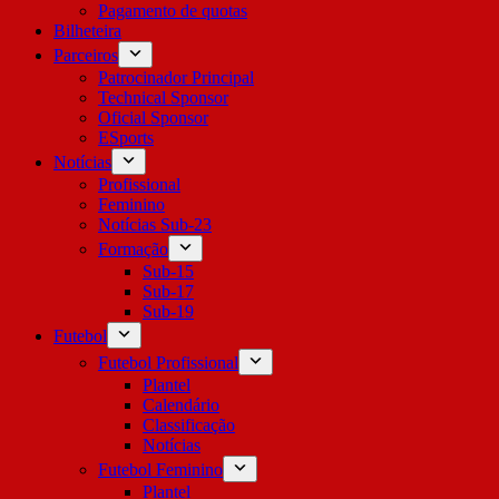
Pagamento de quotas
Bilheteira
Parceiros
Patrocinador Principal
Technical Sponsor
Oficial Sponsor
ESports
Notícias
Profissional
Feminino
Notícias Sub-23
Formação
Sub-15
Sub-17
Sub-19
Futebol
Futebol Profissional
Plantel
Calendário
Classificação
Notícias
Futebol Feminino
Plantel