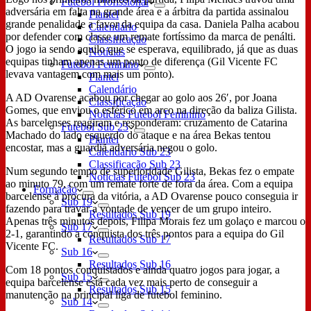
Futebol Profissional
adversária em falta na grande área e a árbitra da partida assinalou
Plantel
grande penalidade a favor da equipa da casa. Daniela Palha acabou
Calendário
por defender com classe um remate fortíssimo da marca de penálti.
Classificação
O jogo ia sendo aquilo que se esperava, equilibrado, já que as duas
Notícias
equipas tinham apenas um ponto de diferença (Gil Vicente FC
Futebol Feminino
levava vantagem com mais um ponto).
Plantel
Calendário
A AD Ovarense acabou por chegar ao golo aos 26′, por Joana
Classificação
Gomes, que enviou o esférico em arco na direção da baliza Gilista.
Notícias Futebol Feminino
As barcelenses reagiram e responderam: cruzamento de Catarina
Futebol Sub 23
Machado do lado esquerdo do ataque e na área Bekas tentou
Plantel
encostar, mas a guardiã adversária negou o golo.
Calendário Sub 23
Classificação Sub 23
Num segundo tempo de superioridade Gilista, Bekas fez o empate
Notícias Futebol Sub 23
ao minuto 79, com um remate forte de fora da área. Com a equipa
Formação
barcelense à procura da vitória, a AD Ovarense pouco conseguia ir
Sub 19
fazendo para travar a vontade de vencer de um grupo inteiro.
Resultados Sub 19
Apenas três minutos depois, Filipa Morais fez um golaço e marcou o
Sub 17
2-1, garantindo a conquista dos três pontos para a equipa do Gil
Resultados Sub 17
Vicente FC.
Sub 16
Resultados Sub 16
Com 18 pontos conquistados e ainda quatro jogos para jogar, a
Sub 15
equipa barcelense está cada vez mais perto de conseguir a
Resultados Sub 15
manutenção na principal liga de futebol feminino.
Sub 14