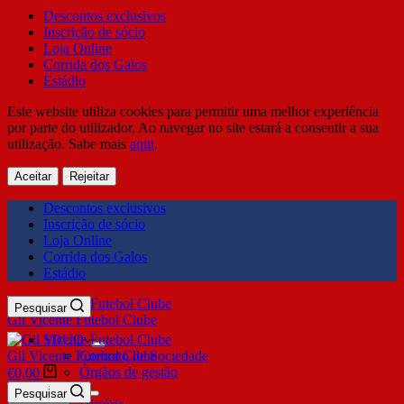
Descontos exclusivos
Inscrição de sócio
Loja Online
Corrida dos Galos
Estádio
Este website utiliza cookies para permitir uma melhor experiência
por parte do utilizador. Ao navegar no site estará a consentir a sua
utilização. Sabe mais
aqui
.
Aceitar
Rejeitar
Descontos exclusivos
Inscrição de sócio
Loja Online
Corrida dos Galos
Estádio
Pesquisar
Gil Vicente Futebol Clube
SDUQ
Gil Vicente Futebol Clube
Contrato de Sociedade
Órgãos de gestão
€
0,00
Clube
Pesquisar