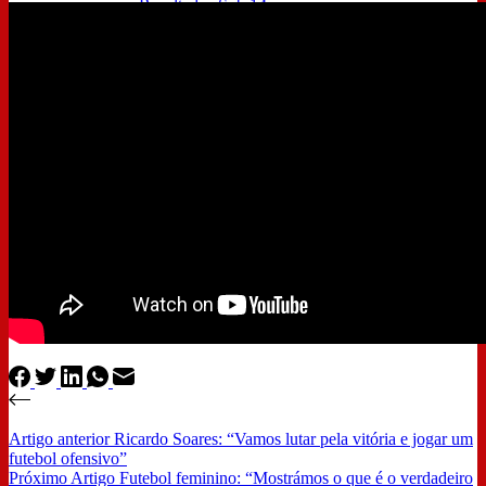
Resultados Sub 14
Gil Vicente TV
Loja Online
Contactos
Artigo
anterior
Ricardo Soares: “Vamos lutar pela vitória e jogar um
futebol ofensivo”
Próximo
Artigo
Futebol feminino: “Mostrámos o que é o verdadeiro