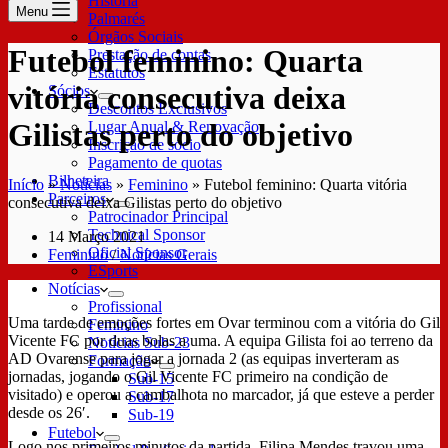
História
Menu
Palmarés
Órgãos Sociais
Futebol feminino: Quarta
Prestação de contas
Estatutos
vitória consecutiva deixa
Sócios
Descontos Exclusivos
Gilistas perto do objetivo
Lugar Anual & Renovação
Inscrição de sócio
Pagamento de quotas
Bilheteira
Início
»
Notícias
»
Feminino
»
Futebol feminino: Quarta vitória
Parceiros
consecutiva deixa Gilistas perto do objetivo
Patrocinador Principal
Technical Sponsor
14 Março 2021
Oficial Sponsor
Feminino
/
Notícias Gerais
ESports
Notícias
Profissional
Uma tarde de emoções fortes em Ovar terminou com a vitória do Gil
Feminino
Vicente FC por duas bolas a uma. A equipa Gilista foi ao terreno da
Notícias Sub-23
AD Ovarense para jogar a jornada 2 (as equipas inverteram as
Formação
jornadas, jogando o Gil Vicente FC primeiro na condição de
Sub-15
visitado) e operou a cambalhota no marcador, já que esteve a perder
Sub-17
desde os 26′.
Sub-19
Futebol
Logo nos primeiros minutos da partida, Filipa Mendes travou uma