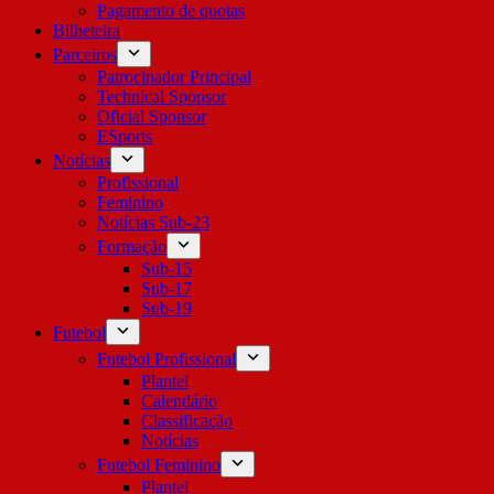
Pagamento de quotas
Bilheteira
Parceiros
Patrocinador Principal
Technical Sponsor
Oficial Sponsor
ESports
Notícias
Profissional
Feminino
Notícias Sub-23
Formação
Sub-15
Sub-17
Sub-19
Futebol
Futebol Profissional
Plantel
Calendário
Classificação
Notícias
Futebol Feminino
Plantel