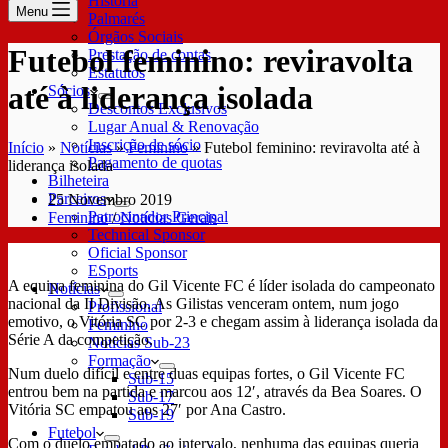
História
Menu
Palmarés
Órgãos Sociais
Futebol feminino: reviravolta
Prestação de contas
Estatutos
até à liderança isolada
Sócios
Descontos Exclusivos
Lugar Anual & Renovação
Inscrição de sócio
Início
»
Notícias
»
Feminino
»
Futebol feminino: reviravolta até à
Pagamento de quotas
liderança isolada
Bilheteira
Parceiros
25 Novembro 2019
Patrocinador Principal
Feminino
/
Notícias Gerais
Technical Sponsor
Oficial Sponsor
ESports
A equipa feminina do Gil Vicente FC é líder isolada do campeonato
Notícias
nacional da II Divisão. As Gilistas venceram ontem, num jogo
Profissional
emotivo, o Vitória SC por 2-3 e chegam assim à liderança isolada da
Feminino
Série A da competição.
Notícias Sub-23
Formação
Num duelo difícil e entre duas equipas fortes, o Gil Vicente FC
Sub-15
entrou bem na partida e marcou aos 12′, através da Bea Soares. O
Sub-17
Vitória SC empatou aos 27′ por Ana Castro.
Sub-19
Futebol
Com o duelo empatado ao intervalo, nenhuma das equipas queria