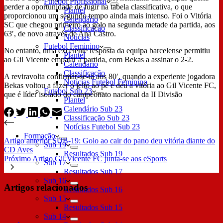
Futebol Profissional
perder a oportunidade de fugir na tabela classificativa, o que
Plantel
proporcionou um segundo tempo ainda mais intenso. Foi o Vitória
Calendário
SC que chegou primeiro ao golo na segunda metade da partida, aos
Classificação
63′, de novo através de Ana Castro.
Notícias
Futebol Feminino
No entanto, uma excelente resposta da equipa barcelense permitiu
Plantel
ao Gil Vicente empatar a partida, com Bekas a assinar o 2-2.
Calendário
Classificação
A reviravolta confirmar-se-ia aos 80′, quando a experiente jogadora
Notícias Futebol Feminino
Bekas voltou a fazer o jeito ao pé e deu a vitória ao Gil Vicente FC,
Futebol Sub 23
que é líder isolado do campeonato nacional da II Divisão
Plantel
Calendário Sub 23
Classificação Sub 23
Notícias Futebol Sub 23
Formação
Artigo
anterior
SUB-19: Golo ao cair do pano deu vitória diante do
Sub 19
CD Aves
Resultados Sub 19
Próximo
Artigo
Gil Vicente FC junta-se aos eSports
Sub 17
Resultados Sub 17
Sub 16
Artigos relacionados
Resultados Sub 16
Sub 15
Resultados Sub 15
Sub 14