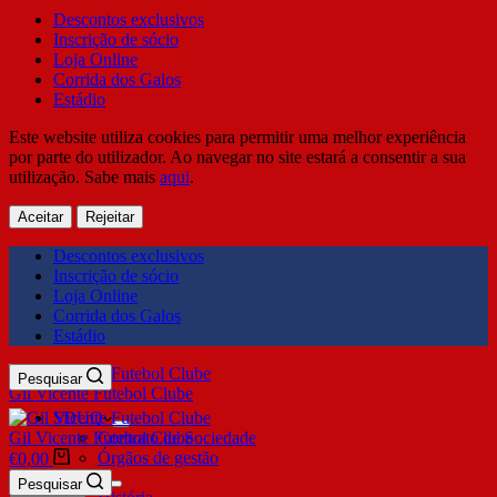
Descontos exclusivos
Inscrição de sócio
Loja Online
Corrida dos Galos
Estádio
Este website utiliza cookies para permitir uma melhor experiência
por parte do utilizador. Ao navegar no site estará a consentir a sua
utilização. Sabe mais
aqui
.
Aceitar
Rejeitar
Descontos exclusivos
Inscrição de sócio
Loja Online
Corrida dos Galos
Estádio
Pesquisar
Gil Vicente Futebol Clube
SDUQ
Gil Vicente Futebol Clube
Contrato de Sociedade
Órgãos de gestão
€
0,00
Clube
Pesquisar