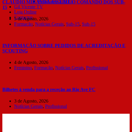
Resultados Sub 14
CLÁUDIO MIRANDA ASSUME O COMANDO DOS SUB-
Gil Vicente TV
15
Loja Online
Contactos
5 de Agosto, 2026
Formação
,
Notícias Gerais
,
Sub-15
,
Sub-15
INFORMAÇÃO SOBRE PEDIDOS DE ACREDITAÇÃO E
SCOUTING
4 de Agosto, 2026
Feminino
,
Formação
,
Notícias Gerais
,
Profissional
Bilhetes à venda para a receção ao Rio Ave FC
3 de Agosto, 2026
Notícias Gerais
,
Profissional