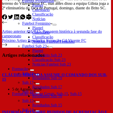
Futebol Profissional
terreno do Vilaverdense FC, mas antes disso a equipa Gilista joga a
Plantel
2ª eliminatória da Taça de Portugal, domingo, diante do Brito SC.
Calendário
Classificação
Notícias
Futebol Feminino
Plantel
Artigo
anterior
#SUB15: Passagem histórica à segunda fase do
Calendário
campeonato
Classificação
Próximo
Artigo
Resultados formação Gil Vicente FC
Notícias Futebol Feminino
Futebol Sub 23
Plantel
Artigos relacionados
Calendário Sub 23
Classificação Sub 23
Notícias Futebol Sub 23
Formação
Sub 19
CLÁUDIO MIRANDA ASSUME O COMANDO DOS SUB-
Resultados Sub 19
15
Sub 17
Resultados Sub 17
5 de Agosto, 2026
Sub 16
Formação
,
Notícias Gerais
,
Sub-15
,
Sub-15
Resultados Sub 16
Sub 15
Resultados Sub 15
Sub 14
INFORMAÇÃO SOBRE PEDIDOS DE ACREDITAÇÃO E