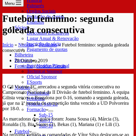
História
Menu
Palmarés
Órgãos Sociais
Futebol feminino: segunda
Prestação de contas
Estatutos
goleada consecutiva
Sócios
Descontos Exclusivos
Lugar Anual & Renovação
Inscrição de sócio
Início
»
Notícias
»
Feminino
»
Futebol feminino: segunda goleada
Pagamento de quotas
consecutiva
Bilheteira
Parceiros
28 Outubro 2019
Patrocinador Principal
Feminino
/
Notícias Gerais
Technical Sponsor
Oficial Sponsor
ESports
O Gil Vicente FC arrecadou a segunda vitória consecutiva no
Notícias
Campeonato Nacional da II Divisão de futebol feminino. A equipa
Profissional
Gilista venceu o Bragalona por 0-16, somando a segunda goleada,
Feminino
já que na 1ª jornada da competição tinha vencido a UD Polvoreira
Notícias Sub-23
por 18-0.
Formação
Sub-15
As marcadoras dos golos foram: Joana Sousa (4), Márcia (3),
Sub-17
Ronalda (3), Bia Soares (3), Bekas (1), Mariana (1) e Lili (1).
Sub-19
Futebol
Na próxima jornada as comandadas de Vítor Silva deslocam-se ao