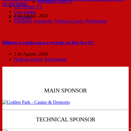
Resultados Sub 14
SCOUTING
Gil Vicente TV
Loja Online
4 de Agosto, 2026
Contactos
Feminino
,
Formação
,
Notícias Gerais
,
Profissional
Bilhetes à venda para a receção ao Rio Ave FC
3 de Agosto, 2026
Notícias Gerais
,
Profissional
MAIN SPONSOR
TECHNICAL SPONSOR