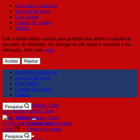
Descontos exclusivos
Inscrição de sócio
Loja Online
Corrida dos Galos
Estádio
Este website utiliza cookies para permitir uma melhor experiência
por parte do utilizador. Ao navegar no site estará a consentir a sua
utilização. Sabe mais
aqui
.
Aceitar
Rejeitar
Descontos exclusivos
Inscrição de sócio
Loja Online
Corrida dos Galos
Estádio
Pesquisar
Gil Vicente Futebol Clube
SDUQ
Gil Vicente Futebol Clube
Contrato de Sociedade
Órgãos de gestão
€
0,00
Clube
Pesquisar