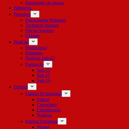
Pagamento de quotas
Bilheteira
Parceiros
Patrocinador Principal
Technical Sponsor
Oficial Sponsor
ESports
Notícias
Profissional
Feminino
Notícias Sub-23
Formação
Sub-15
Sub-17
Sub-19
Futebol
Futebol Profissional
Plantel
Calendário
Classificação
Notícias
Futebol Feminino
Plantel