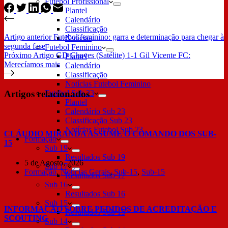
Futebol Profissional
Plantel
Calendário
Classificação
Artigo
anterior
Futebol feminino: garra e determinação para chegar à
Notícias
segunda fase
Futebol Feminino
Próximo
Artigo
GD Chaves (Satélite) 1-1 Gil Vicente FC:
Plantel
Merecíamos mais
Calendário
Classificação
Notícias Futebol Feminino
Artigos relacionados
Futebol Sub 23
Plantel
Calendário Sub 23
Classificação Sub 23
Notícias Futebol Sub 23
CLÁUDIO MIRANDA ASSUME O COMANDO DOS SUB-
Formação
15
Sub 19
Resultados Sub 19
5 de Agosto, 2026
Sub 17
Formação
,
Notícias Gerais
,
Sub-15
,
Sub-15
Resultados Sub 17
Sub 16
Resultados Sub 16
Sub 15
INFORMAÇÃO SOBRE PEDIDOS DE ACREDITAÇÃO E
Resultados Sub 15
SCOUTING
Sub 14