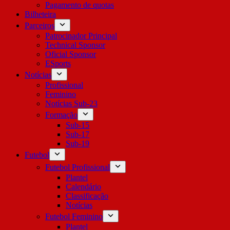
Pagamento de quotas
Bilheteira
Parceiros
Patrocinador Principal
Technical Sponsor
Oficial Sponsor
ESports
Notícias
Profissional
Feminino
Notícias Sub-23
Formação
Sub-15
Sub-17
Sub-19
Futebol
Futebol Profissional
Plantel
Calendário
Classificação
Notícias
Futebol Feminino
Plantel