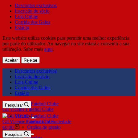
Descontos exclusivos
Inscrição de sócio
Loja Online
Corrida dos Galos
Estádio
Este website utiliza cookies para permitir uma melhor experiência
por parte do utilizador. Ao navegar no site estará a consentir a sua
utilização. Sabe mais
aqui
.
Aceitar
Rejeitar
Descontos exclusivos
Inscrição de sócio
Loja Online
Corrida dos Galos
Estádio
Pesquisar
Gil Vicente Futebol Clube
SDUQ
Gil Vicente Futebol Clube
Contrato de Sociedade
Órgãos de gestão
€
0,00
Clube
Pesquisar