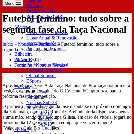
História
Menu
Palmarés
Órgãos Sociais
Futebol feminino: tudo sobre a
Prestação de contas
Estatutos
segunda fase da Taça Nacional
Sócios
Descontos Exclusivos
Lugar Anual & Renovação
Inscrição de sócio
Início
»
Notícias
»
Feminino
»
Futebol feminino: tudo sobre a
Pagamento de quotas
segunda fase da Taça Nacional
Bilheteira
Parceiros
29 Abril 2019
Patrocinador Principal
Feminino
/
Notícias Gerais
Technical Sponsor
Oficial Sponsor
ESports
Após terminar a Série A da Taça Nacional de Promoção na primeira
Notícias
posição, a equipa feminina do Gil Vicente FC apurou-se para a
Profissional
próxima fase da competição.
Feminino
Notícias Sub-23
O primeiro jogo desta segunda fase disputa-se no próximo domingo,
Formação
dia 5 de maio, com o FC Romariz. A eliminatória disputa-se apenas
Sub-15
a uma mão, sendo que a equipa Gilista, em caso de vitória, jogará no
Sub-17
próximo dia 12 de maio com a equipa que vencer o jogo 2
Sub-19
(Valadares Gaia B x Cucujães).
Futebol