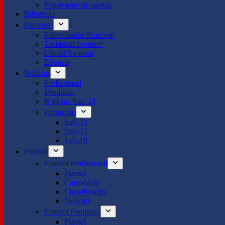
Pagamento de quotas
Bilheteira
Parceiros
Patrocinador Principal
Technical Sponsor
Oficial Sponsor
ESports
Notícias
Profissional
Feminino
Notícias Sub-23
Formação
Sub-15
Sub-17
Sub-19
Futebol
Futebol Profissional
Plantel
Calendário
Classificação
Notícias
Futebol Feminino
Plantel