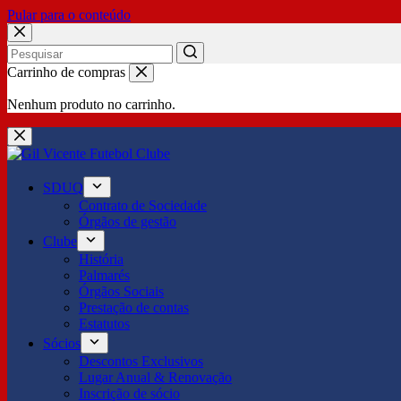
Pular para o conteúdo
No
Carrinho de compras
results
Nenhum produto no carrinho.
SDUQ
Contrato de Sociedade
Órgãos de gestão
Clube
História
Palmarés
Órgãos Sociais
Prestação de contas
Estatutos
Sócios
Descontos Exclusivos
Lugar Anual & Renovação
Inscrição de sócio