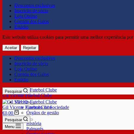
Descontos exclusivos
Inscrição de sócio
Loja Online
Corrida dos Galos
Estádio
Este website utiliza cookies para permitir uma melhor experiência por 
Aceitar
Rejeitar
Descontos exclusivos
Inscrição de sócio
Loja Online
Corrida dos Galos
Estádio
Pesquisar
Gil Vicente Futebol Clube
SDUQ
Gil Vicente Futebol Clube
Contrato de Sociedade
Órgãos de gestão
€
0,00
Clube
Pesquisar
História
Menu
Palmarés