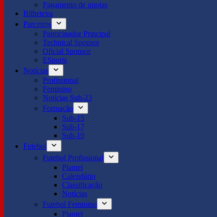
Pagamento de quotas
Bilheteira
Parceiros
Patrocinador Principal
Technical Sponsor
Oficial Sponsor
ESports
Notícias
Profissional
Feminino
Notícias Sub-23
Formação
Sub-15
Sub-17
Sub-19
Futebol
Futebol Profissional
Plantel
Calendário
Classificação
Notícias
Futebol Feminino
Plantel