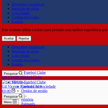
Descontos exclusivos
Inscrição de sócio
Loja Online
Corrida dos Galos
Estádio
Este website utiliza cookies para permitir uma melhor experiência por 
Aceitar
Rejeitar
Descontos exclusivos
Inscrição de sócio
Loja Online
Corrida dos Galos
Estádio
Pesquisar
Gil Vicente Futebol Clube
SDUQ
Gil Vicente Futebol Clube
Contrato de Sociedade
Órgãos de gestão
€
0,00
Clube
Pesquisar
História
Menu
Palmarés