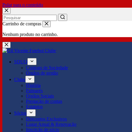
Pular para o conteúdo
No
Carrinho de compras
results
Nenhum produto no carrinho.
SDUQ
Contrato de Sociedade
Órgãos de gestão
Clube
História
Palmarés
Órgãos Sociais
Prestação de contas
Estatutos
Sócios
Descontos Exclusivos
Lugar Anual & Renovação
Inscrição de sócio