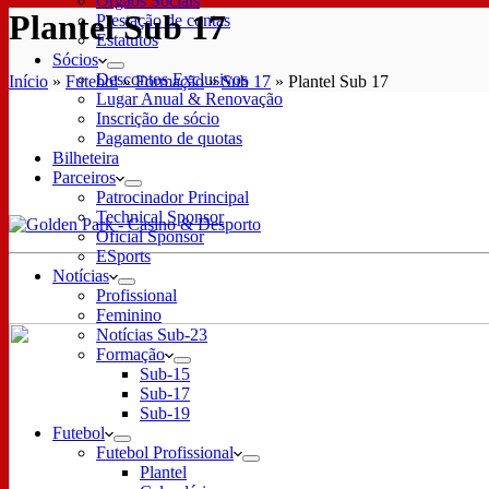
Órgãos Sociais
Plantel Sub 17
Prestação de contas
Estatutos
Sócios
Descontos Exclusivos
Início
»
Futebol
»
Formação
»
Sub 17
»
Plantel Sub 17
Lugar Anual & Renovação
Inscrição de sócio
Pagamento de quotas
Bilheteira
Parceiros
Patrocinador Principal
Technical Sponsor
Oficial Sponsor
ESports
Notícias
Profissional
Feminino
Notícias Sub-23
Formação
Sub-15
Sub-17
Sub-19
Futebol
Futebol Profissional
Plantel