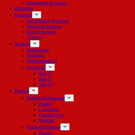
Pagamento de quotas
Bilheteira
Parceiros
Patrocinador Principal
Technical Sponsor
Oficial Sponsor
ESports
Notícias
Profissional
Feminino
Notícias Sub-23
Formação
Sub-15
Sub-17
Sub-19
Futebol
Futebol Profissional
Plantel
Calendário
Classificação
Notícias
Futebol Feminino
Plantel