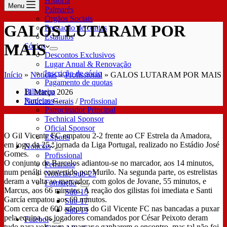
História
Menu
Palmarés
Órgãos Sociais
GALOS LUTARAM POR
Prestação de contas
Estatutos
MAIS
Sócios
Descontos Exclusivos
Lugar Anual & Renovação
Inscrição de sócio
Início
»
Notícias
»
Profissional
»
GALOS LUTARAM POR MAIS
Pagamento de quotas
Bilheteira
11 Março 2026
Parceiros
Notícias Gerais
/
Profissional
Patrocinador Principal
Technical Sponsor
Oficial Sponsor
O Gil Vicente FC empatou 2-2 frente ao CF Estrela da Amadora,
ESports
em jogo da 25.ª jornada da Liga Portugal, realizado no Estádio José
Notícias
Gomes.
Profissional
O conjunto de Barcelos adiantou-se no marcador, aos 14 minutos,
Feminino
num penálti convertido por Murilo. Na segunda parte, os estrelistas
Notícias Sub-23
deram a volta ao marcador, com golos de Jovane, 55 minutos, e
Formação
Marcus, aos 66 minutos. A reação dos gilistas foi imediata e Santi
Sub-15
García empatou aos 69 minutos.
Sub-17
Com cerca de 600 adeptos do Gil Vicente FC nas bancadas a puxar
Sub-19
pela equipa, os jogadores comandados por César Peixoto deram
Futebol
tudo para voltarem a marcar e ganharem o encontro, mas tal não foi