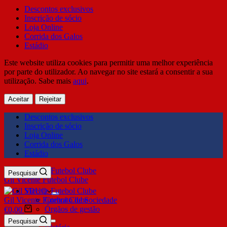
Descontos exclusivos
Inscrição de sócio
Loja Online
Corrida dos Galos
Estádio
Este website utiliza cookies para permitir uma melhor experiência
por parte do utilizador. Ao navegar no site estará a consentir a sua
utilização. Sabe mais
aqui
.
Aceitar
Rejeitar
Descontos exclusivos
Inscrição de sócio
Loja Online
Corrida dos Galos
Estádio
Pesquisar
Gil Vicente Futebol Clube
SDUQ
Gil Vicente Futebol Clube
Contrato de Sociedade
Órgãos de gestão
€
0,00
Clube
Pesquisar