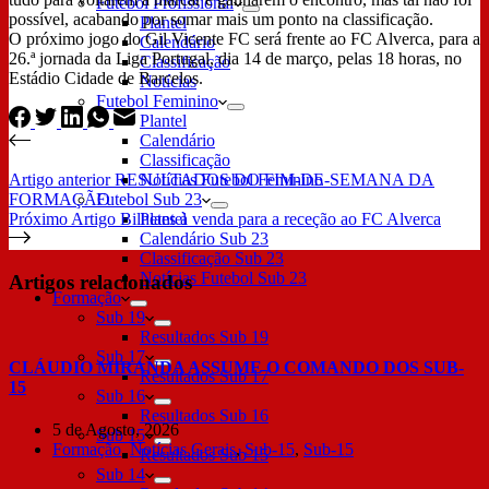
Futebol Profissional
possível, acabando por somar mais um ponto na classificação.
Plantel
O próximo jogo do Gil Vicente FC será frente ao FC Alverca, para a
Calendário
26.ª jornada da Liga Portugal, dia 14 de março, pelas 18 horas, no
Classificação
Estádio Cidade de Barcelos.
Notícias
Futebol Feminino
Plantel
Calendário
Classificação
Artigo
anterior
RESULTADOS DO FIM-DE-SEMANA DA
Notícias Futebol Feminino
FORMAÇÃO
Futebol Sub 23
Próximo
Artigo
Bilhetes à venda para a receção ao FC Alverca
Plantel
Calendário Sub 23
Classificação Sub 23
Notícias Futebol Sub 23
Artigos relacionados
Formação
Sub 19
Resultados Sub 19
Sub 17
CLÁUDIO MIRANDA ASSUME O COMANDO DOS SUB-
Resultados Sub 17
15
Sub 16
Resultados Sub 16
5 de Agosto, 2026
Sub 15
Formação
,
Notícias Gerais
,
Sub-15
,
Sub-15
Resultados Sub 15
Sub 14