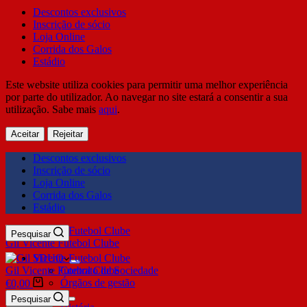
Descontos exclusivos
Inscrição de sócio
Loja Online
Corrida dos Galos
Estádio
Este website utiliza cookies para permitir uma melhor experiência
por parte do utilizador. Ao navegar no site estará a consentir a sua
utilização. Sabe mais
aqui
.
Aceitar
Rejeitar
Descontos exclusivos
Inscrição de sócio
Loja Online
Corrida dos Galos
Estádio
Pesquisar
Gil Vicente Futebol Clube
SDUQ
Gil Vicente Futebol Clube
Contrato de Sociedade
Órgãos de gestão
€
0,00
Clube
Pesquisar