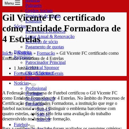
História
Menu
Palmarés
Órgãos Sociais
Gil Vicente FC certificado
Prestação de contas
Estatutos
como Entidade Formadora de
Sócios
Descontos Exclusivos
4 Estrelas
Lugar Anual & Renovação
Inscrição de sócio
Pagamento de quotas
Bilheteira
Início
»
Notícias
»
Formação
»
Gil Vicente FC certificado como
Parceiros
Entidade Formadora de 4 Estrelas
Patrocinador Principal
Technical Sponsor
1 Junho 2021
Oficial Sponsor
Formação
/
Notícias Gerais
ESports
Notícias
Profissional
A Federação Portuguesa de Futebol certificou o Gil Vicente FC
Feminino
como Entidade Formadora de 4 Estrelas. No âmbito do Processo de
Notícias Sub-23
Certificação das Entidades Formadoras, a instituição que rege o
Formação
futebol nacional voltou a distinguir o emblema barcelense com
Sub-15
quatro estrelas, após ter sido feita uma avaliação do trabalho
Sub-17
desenvolvido no futebol de formação.
Sub-19
Futebol
Para a certificação do clube foram avaliados os seguintes critérios: