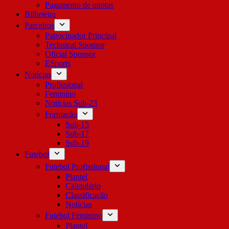
Pagamento de quotas
Bilheteira
Parceiros
Patrocinador Principal
Technical Sponsor
Oficial Sponsor
ESports
Notícias
Profissional
Feminino
Notícias Sub-23
Formação
Sub-15
Sub-17
Sub-19
Futebol
Futebol Profissional
Plantel
Calendário
Classificação
Notícias
Futebol Feminino
Plantel