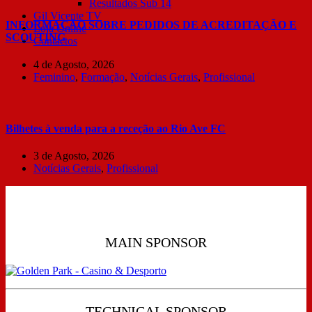
Resultados Sub 14
Gil Vicente TV
INFORMAÇÃO SOBRE PEDIDOS DE ACREDITAÇÃO E
Loja Online
SCOUTING
Contactos
4 de Agosto, 2026
Feminino
,
Formação
,
Notícias Gerais
,
Profissional
Bilhetes à venda para a receção ao Rio Ave FC
3 de Agosto, 2026
Notícias Gerais
,
Profissional
MAIN SPONSOR
TECHNICAL SPONSOR