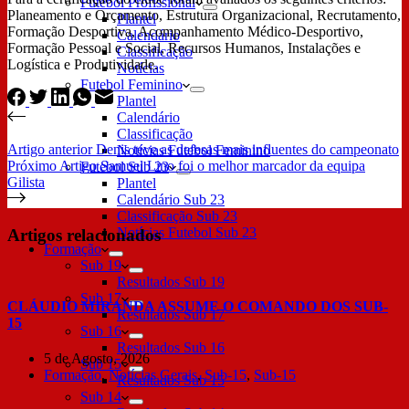
Futebol Profissional
Planeamento e Orçamento, Estrutura Organizacional, Recrutamento,
Plantel
Formação Desportiva, Acompanhamento Médico-Desportivo,
Calendário
Formação Pessoal e Social, Recursos Humanos, Instalações e
Classificação
Logística e Produtividade.
Notícias
Futebol Feminino
Plantel
Calendário
Classificação
Artigo
anterior
Denis teve as defesas mais influentes do campeonato
Notícias Futebol Feminino
Próximo
Artigo
Samuel Lino foi o melhor marcador da equipa
Futebol Sub 23
Gilista
Plantel
Calendário Sub 23
Classificação Sub 23
Notícias Futebol Sub 23
Artigos relacionados
Formação
Sub 19
Resultados Sub 19
Sub 17
CLÁUDIO MIRANDA ASSUME O COMANDO DOS SUB-
Resultados Sub 17
15
Sub 16
Resultados Sub 16
5 de Agosto, 2026
Sub 15
Formação
,
Notícias Gerais
,
Sub-15
,
Sub-15
Resultados Sub 15
Sub 14