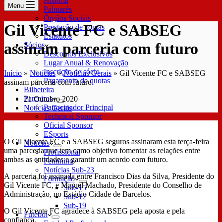
História
Menu
Palmarés
Órgãos Sociais
Gil Vicente FC e SABSEG
Prestação de contas
Estatutos
assinam parceria com futuro
Sócios
Descontos Exclusivos
Lugar Anual & Renovação
Inscrição de sócio
Início
»
Notícias
»
Notícias Gerais
»
Gil Vicente FC e SABSEG
Pagamento de quotas
assinam parceria com futuro
Bilheteira
Parceiros
21 Outubro 2020
Patrocinador Principal
Notícias Gerais
Technical Sponsor
Oficial Sponsor
ESports
O Gil Vicente FC e a SABSEG seguros assinaram esta terça-feira
Notícias
uma parceria que tem como objetivo fomentar as relações entre
Profissional
ambas as entidades e garantir um acordo com futuro.
Feminino
Notícias Sub-23
A parceria foi assinada entre Francisco Dias da Silva, Presidente do
Formação
Gil Vicente FC, e Miguel Machado, Presidente do Conselho de
Sub-15
Administração, no Estádio Cidade de Barcelos.
Sub-17
Sub-19
O Gil Vicente FC agradece à SABSEG pela aposta e pela
Futebol
confiança.