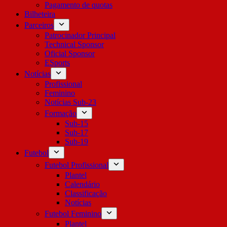
Pagamento de quotas
Bilheteira
Parceiros
Patrocinador Principal
Technical Sponsor
Oficial Sponsor
ESports
Notícias
Profissional
Feminino
Notícias Sub-23
Formação
Sub-15
Sub-17
Sub-19
Futebol
Futebol Profissional
Plantel
Calendário
Classificação
Notícias
Futebol Feminino
Plantel