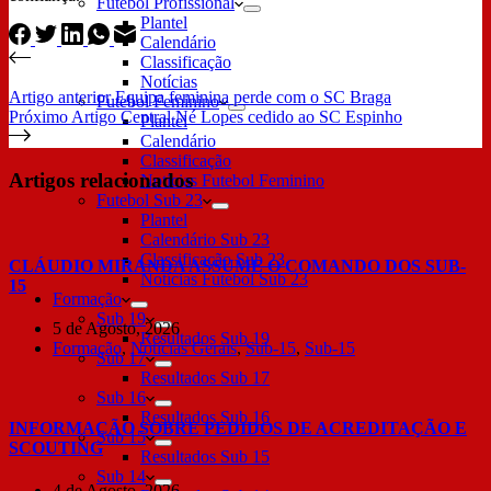
Futebol Profissional
Plantel
Calendário
Classificação
Notícias
Artigo
anterior
Equipa feminina perde com o SC Braga
Futebol Feminino
Próximo
Artigo
Central Né Lopes cedido ao SC Espinho
Plantel
Calendário
Classificação
Artigos relacionados
Notícias Futebol Feminino
Futebol Sub 23
Plantel
Calendário Sub 23
Classificação Sub 23
CLÁUDIO MIRANDA ASSUME O COMANDO DOS SUB-
Notícias Futebol Sub 23
15
Formação
Sub 19
5 de Agosto, 2026
Resultados Sub 19
Formação
,
Notícias Gerais
,
Sub-15
,
Sub-15
Sub 17
Resultados Sub 17
Sub 16
Resultados Sub 16
INFORMAÇÃO SOBRE PEDIDOS DE ACREDITAÇÃO E
Sub 15
SCOUTING
Resultados Sub 15
Sub 14
4 de Agosto, 2026