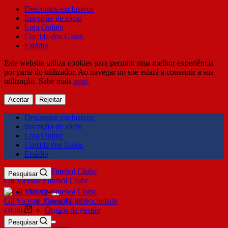
Descontos exclusivos
Inscrição de sócio
Loja Online
Corrida dos Galos
Estádio
Este website utiliza cookies para permitir uma melhor experiência
por parte do utilizador. Ao navegar no site estará a consentir a sua
utilização. Sabe mais
aqui
.
Aceitar
Rejeitar
Descontos exclusivos
Inscrição de sócio
Loja Online
Corrida dos Galos
Estádio
Pesquisar
Gil Vicente Futebol Clube
SDUQ
Gil Vicente Futebol Clube
Contrato de Sociedade
Órgãos de gestão
€
0,00
Clube
Pesquisar