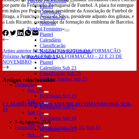
Futebol Profissional
por parte da Federação Portuguesa de Futebol. A placa foi entregue
Plantel
em mãos por Pedro Sousa, presidente da Associação de Futebol de
Calendário
Braga, a Francisco Senra da Silva, presidente adjunto dos gilistas, e
Classificação
a Luís Ricardo, coordenador da formação do emblema de Barcelos.
Notícias
Futebol Feminino
Plantel
Calendário
Classificação
Artigo
anterior
RESULTADOS JOGOS DA FORMAÇÃO
Notícias Futebol Feminino
Próximo
Artigo
AGENDA DA FORMAÇÃO – 22 E 23 DE
Futebol Sub 23
NOVEMBRO
Plantel
Calendário Sub 23
Classificação Sub 23
Notícias Futebol Sub 23
Artigos relacionados
Formação
Sub 19
Resultados Sub 19
Sub 17
CLÁUDIO MIRANDA ASSUME O COMANDO DOS SUB-
Resultados Sub 17
15
Sub 16
Resultados Sub 16
5 de Agosto, 2026
Sub 15
Formação
,
Notícias Gerais
,
Sub-15
,
Sub-15
Resultados Sub 15
Sub 14