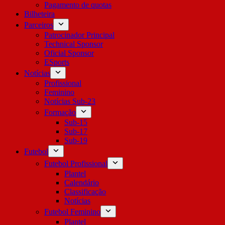
Pagamento de quotas
Bilheteira
Parceiros
Patrocinador Principal
Technical Sponsor
Oficial Sponsor
ESports
Notícias
Profissional
Feminino
Notícias Sub-23
Formação
Sub-15
Sub-17
Sub-19
Futebol
Futebol Profissional
Plantel
Calendário
Classificação
Notícias
Futebol Feminino
Plantel