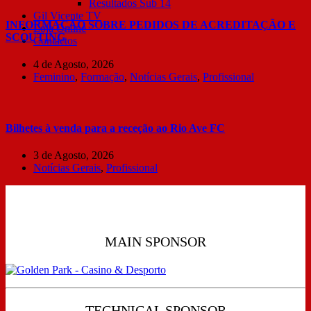
Resultados Sub 14
Gil Vicente TV
INFORMAÇÃO SOBRE PEDIDOS DE ACREDITAÇÃO E
Loja Online
SCOUTING
Contactos
4 de Agosto, 2026
Feminino
,
Formação
,
Notícias Gerais
,
Profissional
Bilhetes à venda para a receção ao Rio Ave FC
3 de Agosto, 2026
Notícias Gerais
,
Profissional
MAIN SPONSOR
TECHNICAL SPONSOR