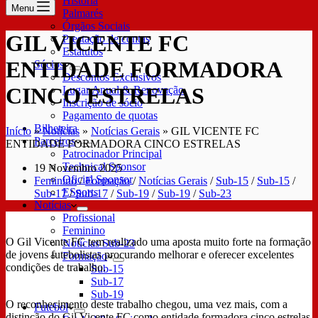
História
Menu
Palmarés
Órgãos Sociais
GIL VICENTE FC
Prestação de contas
Estatutos
ENTIDADE FORMADORA
Sócios
Descontos Exclusivos
CINCO ESTRELAS
Lugar Anual & Renovação
Inscrição de sócio
Pagamento de quotas
Bilheteira
Início
»
Notícias
»
Notícias Gerais
»
GIL VICENTE FC
Parceiros
ENTIDADE FORMADORA CINCO ESTRELAS
Patrocinador Principal
Technical Sponsor
19 Novembro 2025
Oficial Sponsor
Feminino
/
Formação
/
Notícias Gerais
/
Sub-15
/
Sub-15
/
ESports
Sub-17
/
Sub-17
/
Sub-19
/
Sub-19
/
Sub-23
Notícias
Profissional
Feminino
O Gil Vicente FC tem realizado uma aposta muito forte na formação
Notícias Sub-23
de jovens futebolistas procurando melhorar e oferecer excelentes
Formação
condições de trabalho.
Sub-15
Sub-17
Sub-19
O reconhecimento deste trabalho chegou, uma vez mais, com a
Futebol
distinção do Gil Vicente FC como entidade formadora cinco estrelas