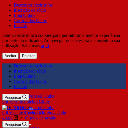
Descontos exclusivos
Inscrição de sócio
Loja Online
Corrida dos Galos
Estádio
Este website utiliza cookies para permitir uma melhor experiência
por parte do utilizador. Ao navegar no site estará a consentir a sua
utilização. Sabe mais
aqui
.
Aceitar
Rejeitar
Descontos exclusivos
Inscrição de sócio
Loja Online
Corrida dos Galos
Estádio
Pesquisar
Gil Vicente Futebol Clube
SDUQ
Gil Vicente Futebol Clube
Contrato de Sociedade
Órgãos de gestão
€
0,00
Clube
Pesquisar