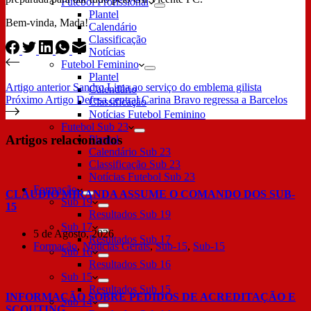
Futebol Profissional
Plantel
Bem-vinda, Mada!
Calendário
Classificação
Notícias
Futebol Feminino
Plantel
Artigo
anterior
Sandro Lima ao serviço do emblema gilista
Calendário
Próximo
Artigo
Defesa central Carina Bravo regressa a Barcelos
Classificação
Notícias Futebol Feminino
Futebol Sub 23
Artigos relacionados
Plantel
Calendário Sub 23
Classificação Sub 23
Notícias Futebol Sub 23
Formação
CLÁUDIO MIRANDA ASSUME O COMANDO DOS SUB-
Sub 19
15
Resultados Sub 19
Sub 17
5 de Agosto, 2026
Resultados Sub 17
Formação
,
Notícias Gerais
,
Sub-15
,
Sub-15
Sub 16
Resultados Sub 16
Sub 15
Resultados Sub 15
INFORMAÇÃO SOBRE PEDIDOS DE ACREDITAÇÃO E
Sub 14
SCOUTING