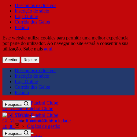
Descontos exclusivos
Inscrição de sócio
Loja Online
Corrida dos Galos
Estádio
Este website utiliza cookies para permitir uma melhor experiência
por parte do utilizador. Ao navegar no site estará a consentir a sua
utilização. Sabe mais
aqui
.
Aceitar
Rejeitar
Descontos exclusivos
Inscrição de sócio
Loja Online
Corrida dos Galos
Estádio
Pesquisar
Gil Vicente Futebol Clube
SDUQ
Gil Vicente Futebol Clube
Contrato de Sociedade
Órgãos de gestão
€
0,00
Clube
Pesquisar