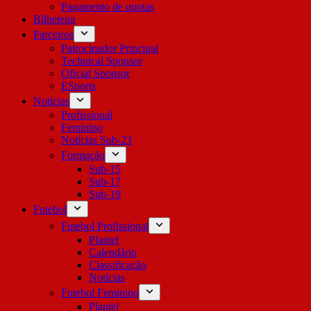
Pagamento de quotas
Bilheteira
Parceiros
Patrocinador Principal
Technical Sponsor
Oficial Sponsor
ESports
Notícias
Profissional
Feminino
Notícias Sub-23
Formação
Sub-15
Sub-17
Sub-19
Futebol
Futebol Profissional
Plantel
Calendário
Classificação
Notícias
Futebol Feminino
Plantel