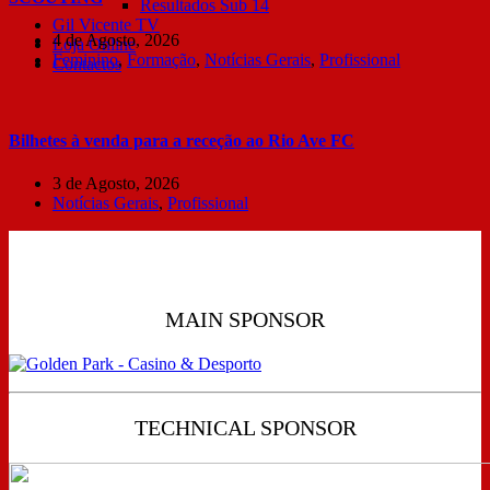
Resultados Sub 14
Gil Vicente TV
4 de Agosto, 2026
Loja Online
Feminino
,
Formação
,
Notícias Gerais
,
Profissional
Contactos
Bilhetes à venda para a receção ao Rio Ave FC
3 de Agosto, 2026
Notícias Gerais
,
Profissional
MAIN SPONSOR
TECHNICAL SPONSOR