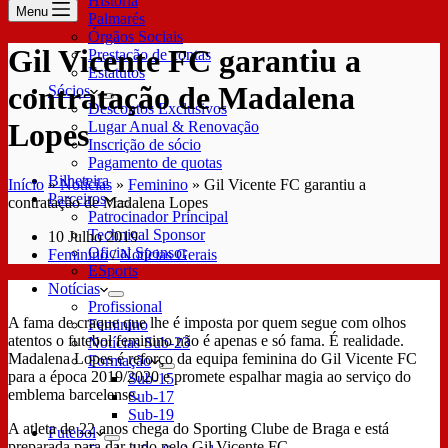
História
Menu
Palmarés
Órgãos Sociais
Gil Vicente FC garantiu a
Prestação de contas
Estatutos
contratação de Madalena
Sócios
Descontos Exclusivos
Lopes
Lugar Anual & Renovação
Inscrição de sócio
Pagamento de quotas
Bilheteira
Início
»
Notícias
»
Feminino
»
Gil Vicente FC garantiu a
Parceiros
contratação de Madalena Lopes
Patrocinador Principal
Technical Sponsor
10 Julho 2019
Oficial Sponsor
Feminino
/
Notícias Gerais
ESports
Notícias
Profissional
A fama de craque que lhe é imposta por quem segue com olhos
Feminino
atentos o futebol feminino não é apenas e só fama. É realidade.
Notícias Sub-23
Madalena Lopes é reforço da equipa feminina do Gil Vicente FC
Formação
para a época 2019/2020 e promete espalhar magia ao serviço do
Sub-15
emblema barcelense.
Sub-17
Sub-19
A atleta de 22 anos chega do Sporting Clube de Braga e está
Futebol
preparada para dar tudo pelo Gil Vicente FC.