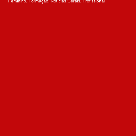
Feminino
,
Formação
,
Notícias Gerais
,
Profissional