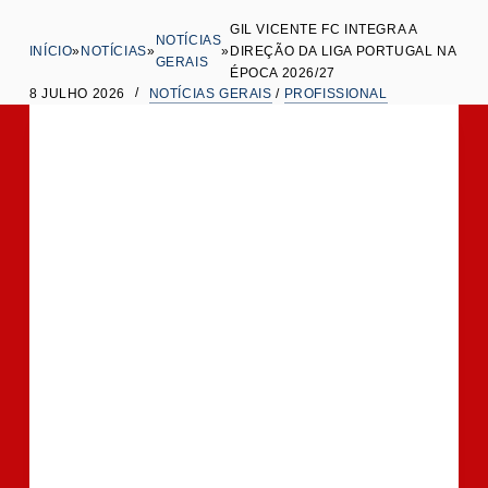
t
GIL VICENTE FC INTEGRA A
NOTÍCIAS
INÍCIO
»
NOTÍCIAS
»
»
DIREÇÃO DA LIGA PORTUGAL NA
e
GERAIS
ÉPOCA 2026/27
ú
8 JULHO 2026
NOTÍCIAS GERAIS
/
PROFISSIONAL
d
o