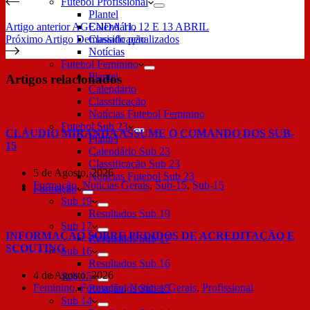
Futebol Profissional
Plantel
Artigo
anterior
AGENDA 11, 12 E 13 ABRIL
Calendário
Próximo
Artigo
Demasiado penalizados
Classificação
Notícias
Futebol Feminino
Plantel
Artigos relacionados
Calendário
Classificação
Notícias Futebol Feminino
Futebol Sub 23
CLÁUDIO MIRANDA ASSUME O COMANDO DOS SUB-
Plantel
15
Calendário Sub 23
Classificação Sub 23
5 de Agosto, 2026
Notícias Futebol Sub 23
Formação
,
Notícias Gerais
,
Sub-15
,
Sub-15
Formação
Sub 19
Resultados Sub 19
Sub 17
INFORMAÇÃO SOBRE PEDIDOS DE ACREDITAÇÃO E
Resultados Sub 17
SCOUTING
Sub 16
Resultados Sub 16
4 de Agosto, 2026
Sub 15
Feminino
,
Formação
,
Notícias Gerais
,
Profissional
Resultados Sub 15
Sub 14