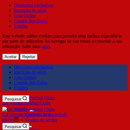
Descontos exclusivos
Inscrição de sócio
Loja Online
Corrida dos Galos
Estádio
Este website utiliza cookies para permitir uma melhor experiência
por parte do utilizador. Ao navegar no site estará a consentir a sua
utilização. Sabe mais
aqui
.
Aceitar
Rejeitar
Descontos exclusivos
Inscrição de sócio
Loja Online
Corrida dos Galos
Estádio
Pesquisar
Gil Vicente Futebol Clube
SDUQ
Gil Vicente Futebol Clube
Contrato de Sociedade
Órgãos de gestão
€
0,00
Clube
Pesquisar