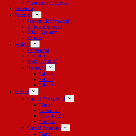
Pagamento de quotas
Bilheteira
Parceiros
Patrocinador Principal
Technical Sponsor
Oficial Sponsor
ESports
Notícias
Profissional
Feminino
Notícias Sub-23
Formação
Sub-15
Sub-17
Sub-19
Futebol
Futebol Profissional
Plantel
Calendário
Classificação
Notícias
Futebol Feminino
Plantel