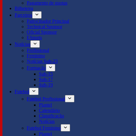
Pagamento de quotas
Bilheteira
Parceiros
Patrocinador Principal
Technical Sponsor
Oficial Sponsor
ESports
Notícias
Profissional
Feminino
Notícias Sub-23
Formação
Sub-15
Sub-17
Sub-19
Futebol
Futebol Profissional
Plantel
Calendário
Classificação
Notícias
Futebol Feminino
Plantel