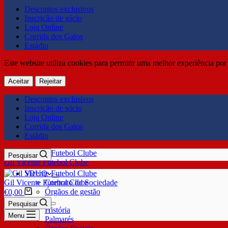
Descontos exclusivos
Inscrição de sócio
Loja Online
Corrida dos Galos
Estádio
Este website utiliza cookies para permitir uma melhor experiência por 
Aceitar
Rejeitar
Descontos exclusivos
Inscrição de sócio
Loja Online
Corrida dos Galos
Estádio
Pesquisar
Gil Vicente Futebol Clube
SDUQ
Gil Vicente Futebol Clube
Contrato de Sociedade
Órgãos de gestão
€
0,00
Clube
Pesquisar
História
Menu
Palmarés