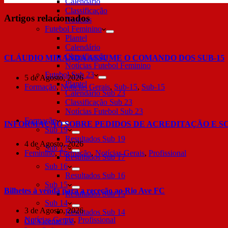
Calendário
Classificação
Artigos relacionados
Notícias
Futebol Feminino
Plantel
Calendário
Classificação
CLÁUDIO MIRANDA ASSUME O COMANDO DOS SUB-15
Notícias Futebol Feminino
Futebol Sub 23
5 de Agosto, 2026
Plantel
Formação
,
Notícias Gerais
,
Sub-15
,
Sub-15
Calendário Sub 23
Classificação Sub 23
Notícias Futebol Sub 23
Formação
INFORMAÇÃO SOBRE PEDIDOS DE ACREDITAÇÃO E S
Sub 19
Resultados Sub 19
4 de Agosto, 2026
Sub 17
Feminino
,
Formação
,
Notícias Gerais
,
Profissional
Resultados Sub 17
Sub 16
Resultados Sub 16
Sub 15
Bilhetes à venda para a receção ao Rio Ave FC
Resultados Sub 15
Sub 14
3 de Agosto, 2026
Resultados Sub 14
Notícias Gerais
,
Profissional
Gil Vicente TV