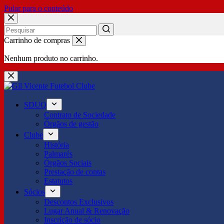
Pular para o conteúdo
No
Carrinho de compras
results
Nenhum produto no carrinho.
SDUQ
Contrato de Sociedade
Órgãos de gestão
Clube
História
Palmarés
Órgãos Sociais
Prestação de contas
Estatutos
Sócios
Descontos Exclusivos
Lugar Anual & Renovação
Inscrição de sócio