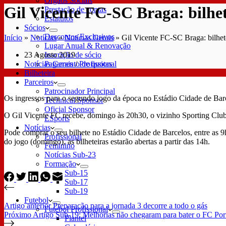
Órgãos Sociais
Gil Vicente FC-SC Braga: bilhete
Prestação de contas
Estatutos
Sócios
Descontos Exclusivos
Início
»
Notícias
»
Notícias Gerais
»
Gil Vicente FC-SC Braga: bilhete
Lugar Anual & Renovação
23 Agosto 2019
Inscrição de sócio
Notícias Gerais
/
Profissional
Pagamento de quotas
Bilheteira
Parceiros
Patrocinador Principal
Os ingressos para o segundo jogo da época no Estádio Cidade de Barc
Technical Sponsor
Oficial Sponsor
O Gil Vicente FC recebe, domingo às 20h30, o vizinho Sporting Club
ESports
Notícias
Pode comprar o seu bilhete no Estádio Cidade de Barcelos, entre as 9
Profissional
do jogo (domingo), as bilheteiras estarão abertas a partir das 14h.
Feminino
Notícias Sub-23
Formação
Sub-15
Sub-17
Sub-19
Futebol
Artigo
anterior
Preparação para a jornada 3 decorre a todo o gás
Futebol Profissional
Próximo
Artigo
Sub-19: Melhorias não chegaram para bater o FC Por
Plantel