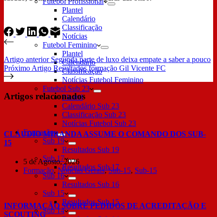
Futebol Profissional
Plantel
Calendário
Classificação
Notícias
Futebol Feminino
Plantel
Artigo
anterior
Segunda parte de luxo deixa empate a saber a pouco
Calendário
Próximo
Artigo
Resultados formação Gil Vicente FC
Classificação
Notícias Futebol Feminino
Futebol Sub 23
Artigos relacionados
Plantel
Calendário Sub 23
Classificação Sub 23
Notícias Futebol Sub 23
Formação
CLÁUDIO MIRANDA ASSUME O COMANDO DOS SUB-
Sub 19
15
Resultados Sub 19
Sub 17
5 de Agosto, 2026
Resultados Sub 17
Formação
,
Notícias Gerais
,
Sub-15
,
Sub-15
Sub 16
Resultados Sub 16
Sub 15
Resultados Sub 15
INFORMAÇÃO SOBRE PEDIDOS DE ACREDITAÇÃO E
Sub 14
SCOUTING