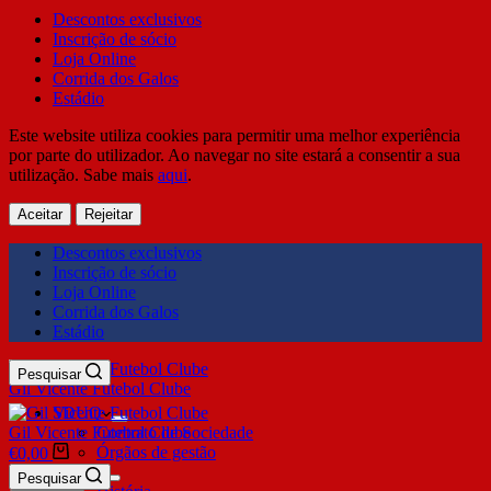
Descontos exclusivos
Inscrição de sócio
Loja Online
Corrida dos Galos
Estádio
Este website utiliza cookies para permitir uma melhor experiência
por parte do utilizador. Ao navegar no site estará a consentir a sua
utilização. Sabe mais
aqui
.
Aceitar
Rejeitar
Descontos exclusivos
Inscrição de sócio
Loja Online
Corrida dos Galos
Estádio
Pesquisar
Gil Vicente Futebol Clube
SDUQ
Gil Vicente Futebol Clube
Contrato de Sociedade
Órgãos de gestão
€
0,00
Clube
Pesquisar