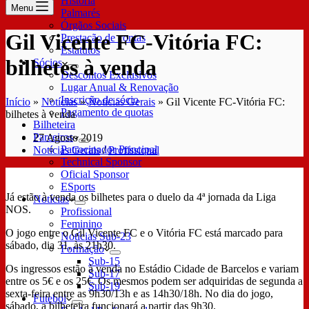
História
Menu
Palmarés
Órgãos Sociais
Gil Vicente FC-Vitória FC:
Prestação de contas
Estatutos
bilhetes à venda
Sócios
Descontos Exclusivos
Lugar Anual & Renovação
Inscrição de sócio
Início
»
Notícias
»
Notícias Gerais
»
Gil Vicente FC-Vitória FC:
Pagamento de quotas
bilhetes à venda
Bilheteira
Parceiros
27 Agosto 2019
Patrocinador Principal
Notícias Gerais
/
Profissional
Technical Sponsor
Oficial Sponsor
ESports
Já estão à venda os bilhetes para o duelo da 4ª jornada da Liga
Notícias
NOS.
Profissional
Feminino
O jogo entre o Gil Vicente FC e o Vitória FC está marcado para
Notícias Sub-23
sábado, dia 31, às 21h30.
Formação
Sub-15
Os ingressos estão à venda no Estádio Cidade de Barcelos e variam
Sub-17
entre os 5€ e os 25€. Os mesmos podem ser adquiridas de segunda a
Sub-19
sexta-feira entre as 9h30/13h e as 14h30/18h. No dia do jogo,
Futebol
sábado, a bilheteira funcionará a partir das 9h30.