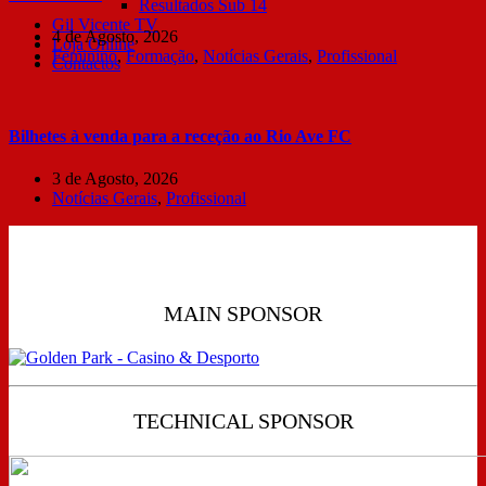
Resultados Sub 14
Gil Vicente TV
4 de Agosto, 2026
Loja Online
Feminino
,
Formação
,
Notícias Gerais
,
Profissional
Contactos
Bilhetes à venda para a receção ao Rio Ave FC
3 de Agosto, 2026
Notícias Gerais
,
Profissional
MAIN SPONSOR
TECHNICAL SPONSOR