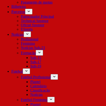
Pagamento de quotas
Bilheteira
Parceiros
Patrocinador Principal
Technical Sponsor
Oficial Sponsor
ESports
Notícias
Profissional
Feminino
Notícias Sub-23
Formação
Sub-15
Sub-17
Sub-19
Futebol
Futebol Profissional
Plantel
Calendário
Classificação
Notícias
Futebol Feminino
Plantel