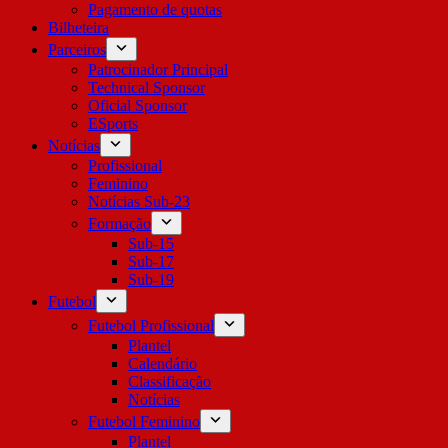
Pagamento de quotas
Bilheteira
Parceiros
Patrocinador Principal
Technical Sponsor
Oficial Sponsor
ESports
Notícias
Profissional
Feminino
Notícias Sub-23
Formação
Sub-15
Sub-17
Sub-19
Futebol
Futebol Profissional
Plantel
Calendário
Classificação
Notícias
Futebol Feminino
Plantel