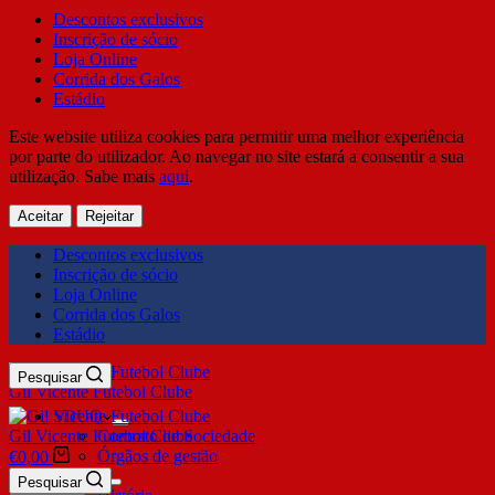
Descontos exclusivos
Inscrição de sócio
Loja Online
Corrida dos Galos
Estádio
Este website utiliza cookies para permitir uma melhor experiência
por parte do utilizador. Ao navegar no site estará a consentir a sua
utilização. Sabe mais
aqui
.
Aceitar
Rejeitar
Descontos exclusivos
Inscrição de sócio
Loja Online
Corrida dos Galos
Estádio
Pesquisar
Gil Vicente Futebol Clube
SDUQ
Gil Vicente Futebol Clube
Contrato de Sociedade
Órgãos de gestão
€
0,00
Clube
Pesquisar