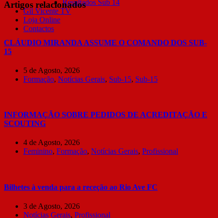
Resultados Sub 14
Artigos relacionados
Gil Vicente TV
Loja Online
Contactos
CLÁUDIO MIRANDA ASSUME O COMANDO DOS SUB-
15
5 de Agosto, 2026
Formação
,
Notícias Gerais
,
Sub-15
,
Sub-15
INFORMAÇÃO SOBRE PEDIDOS DE ACREDITAÇÃO E
SCOUTING
4 de Agosto, 2026
Feminino
,
Formação
,
Notícias Gerais
,
Profissional
Bilhetes à venda para a receção ao Rio Ave FC
3 de Agosto, 2026
Notícias Gerais
,
Profissional