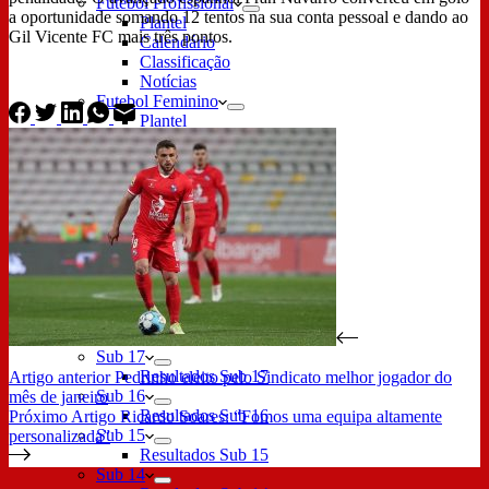
Futebol Profissional
a oportunidade somando 12 tentos na sua conta pessoal e dando ao
Plantel
Gil Vicente FC mais três pontos.
Calendário
Classificação
Notícias
Futebol Feminino
Plantel
Calendário
Classificação
Notícias Futebol Feminino
Futebol Sub 23
Plantel
Calendário Sub 23
Classificação Sub 23
Notícias Futebol Sub 23
Formação
Sub 19
Resultados Sub 19
Sub 17
Resultados Sub 17
Artigo
anterior
Pedrinho eleito pelo Sindicato melhor jogador do
Sub 16
mês de janeiro
Resultados Sub 16
Próximo
Artigo
Ricardo Soares: “Fomos uma equipa altamente
Sub 15
personalizada”
Resultados Sub 15
Sub 14