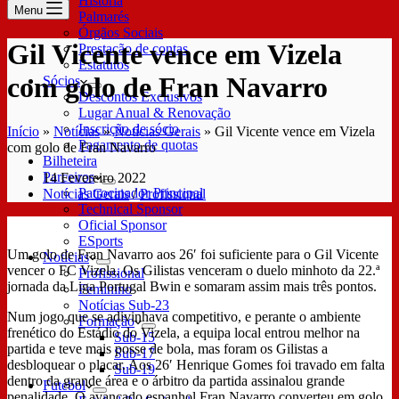
História
Menu
Palmarés
Órgãos Sociais
Gil Vicente vence em Vizela
Prestação de contas
Estatutos
com golo de Fran Navarro
Sócios
Descontos Exclusivos
Lugar Anual & Renovação
Inscrição de sócio
Início
»
Notícias
»
Notícias Gerais
»
Gil Vicente vence em Vizela
Pagamento de quotas
com golo de Fran Navarro
Bilheteira
Parceiros
14 Fevereiro 2022
Patrocinador Principal
Notícias Gerais
/
Profissional
Technical Sponsor
Oficial Sponsor
ESports
Um golo de Fran Navarro aos 26′ foi suficiente para o Gil Vicente
Notícias
vencer o FC Vizela. Os Gilistas venceram o duelo minhoto da 22.ª
Profissional
jornada da Liga Portugal Bwin e somaram assim mais três pontos.
Feminino
Notícias Sub-23
Num jogo que se adivinhava competitivo, e perante o ambiente
Formação
frenético do Estádio do Vizela, a equipa local entrou melhor na
Sub-15
partida e teve mais posse de bola, mas foram os Gilistas a
Sub-17
desbloquear o placar. Aos 26′ Henrique Gomes foi travado em falta
Sub-19
dentro da grande área e o árbitro da partida assinalou grande
Futebol
penalidade. O avançado espanhol Fran Navarro converteu em golo