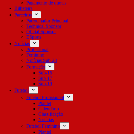
Pagamento de quotas
Bilheteira
Parceiros
Patrocinador Principal
Technical Sponsor
Oficial Sponsor
ESports
Notícias
Profissional
Feminino
Notícias Sub-23
Formação
Sub-15
Sub-17
Sub-19
Futebol
Futebol Profissional
Plantel
Calendário
Classificação
Notícias
Futebol Feminino
Plantel