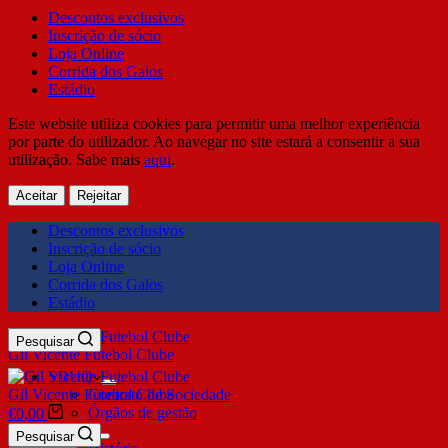
Descontos exclusivos
Inscrição de sócio
Loja Online
Corrida dos Galos
Estádio
Este website utiliza cookies para permitir uma melhor experiência
por parte do utilizador. Ao navegar no site estará a consentir a sua
utilização. Sabe mais
aqui
.
Aceitar
Rejeitar
Descontos exclusivos
Inscrição de sócio
Loja Online
Corrida dos Galos
Estádio
Pesquisar
Gil Vicente Futebol Clube
SDUQ
Gil Vicente Futebol Clube
Contrato de Sociedade
Órgãos de gestão
€
0,00
Clube
Pesquisar