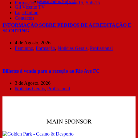
Resultados Sub 14
Formação
,
Notícias Gerais
,
Sub-15
,
Sub-15
Gil Vicente TV
Loja Online
Contactos
INFORMAÇÃO SOBRE PEDIDOS DE ACREDITAÇÃO E
SCOUTING
4 de Agosto, 2026
Feminino
,
Formação
,
Notícias Gerais
,
Profissional
Bilhetes à venda para a receção ao Rio Ave FC
3 de Agosto, 2026
Notícias Gerais
,
Profissional
MAIN SPONSOR