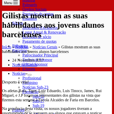
História
Menu
Palmarés
Órgãos Sociais
Gilistas mostram as suas
Prestação de contas
Estatutos
habilidades aos jovens alunos
Sócios
Descontos Exclusivos
barcelenses
Lugar Anual & Renovação
Inscrição de sócio
Pagamento de quotas
Bilheteira
Início
»
Notícias
»
Notícias Gerais
»
Gilistas mostram as suas
Parceiros
habilidades aos jovens alunos barcelenses
Patrocinador Principal
Technical Sponsor
24 Novembro 2017
Oficial Sponsor
Notícias Gerais
ESports
Notícias
Profissional
Desporto é vida!
Feminino
Notícias Sub-23
Os atletas Rafa, Tiger, Luiz Eduardo, Luis Tinoco, James, Rui
Formação
Miguel, e J.P foram os representantes dos gilistas na vista que
Sub-15
fizemos esta semana à Escola Alcaides de Faria em Barcelos.
Sub-17
Sub-19
Na sequência desta visita, os nossos jogadores tiveram a
Futebol
oportunidade de se juntarem aos alunos que estavam a praticar