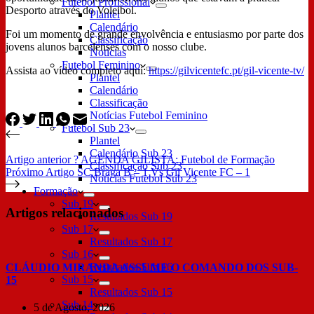
Futebol Profissional
Desporto através do Voleibol.
Plantel
Calendário
Foi um momento de grande envolvência e entusiasmo por parte dos
Classificação
jovens alunos barcelenses com o nosso clube.
Notícias
Futebol Feminino
Assista ao vídeo completo aqui:
https://gilvicentefc.pt/gil-vicente-tv/
Plantel
Calendário
Classificação
Notícias Futebol Feminino
Futebol Sub 23
Plantel
Calendário Sub 23
Artigo
anterior
? AGENDA GILISTA: Futebol de Formação
Classificação Sub 23
Próximo
Artigo
SC Braga B – 1 Vs Gil Vicente FC – 1
Notícias Futebol Sub 23
Formação
Sub 19
Artigos relacionados
Resultados Sub 19
Sub 17
Resultados Sub 17
Sub 16
Resultados Sub 16
CLÁUDIO MIRANDA ASSUME O COMANDO DOS SUB-
Sub 15
15
Resultados Sub 15
Sub 14
5 de Agosto, 2026