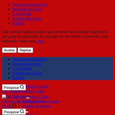
Descontos exclusivos
Inscrição de sócio
Loja Online
Corrida dos Galos
Estádio
Este website utiliza cookies para permitir uma melhor experiência
por parte do utilizador. Ao navegar no site estará a consentir a sua
utilização. Sabe mais
aqui
.
Aceitar
Rejeitar
Descontos exclusivos
Inscrição de sócio
Loja Online
Corrida dos Galos
Estádio
Pesquisar
Gil Vicente Futebol Clube
SDUQ
Gil Vicente Futebol Clube
Contrato de Sociedade
Órgãos de gestão
€
0,00
Clube
Pesquisar