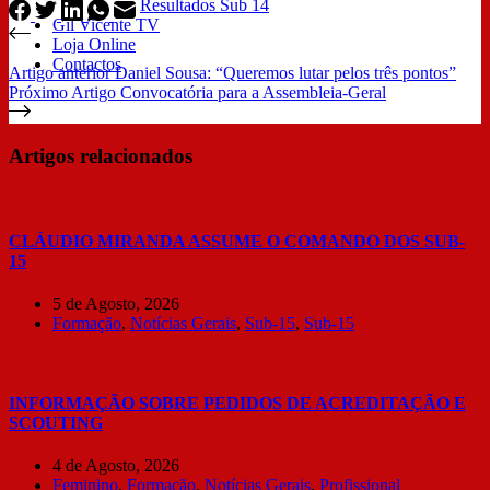
Resultados Sub 14
Gil Vicente TV
Loja Online
Contactos
Artigo
anterior
Daniel Sousa: “Queremos lutar pelos três pontos”
Próximo
Artigo
Convocatória para a Assembleia-Geral
Artigos relacionados
CLÁUDIO MIRANDA ASSUME O COMANDO DOS SUB-
15
5 de Agosto, 2026
Formação
,
Notícias Gerais
,
Sub-15
,
Sub-15
INFORMAÇÃO SOBRE PEDIDOS DE ACREDITAÇÃO E
SCOUTING
4 de Agosto, 2026
Feminino
,
Formação
,
Notícias Gerais
,
Profissional