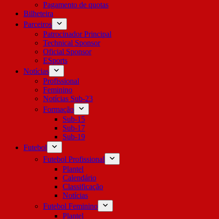
Pagamento de quotas
Bilheteira
Parceiros
Patrocinador Principal
Technical Sponsor
Oficial Sponsor
ESports
Notícias
Profissional
Feminino
Notícias Sub-23
Formação
Sub-15
Sub-17
Sub-19
Futebol
Futebol Profissional
Plantel
Calendário
Classificação
Notícias
Futebol Feminino
Plantel