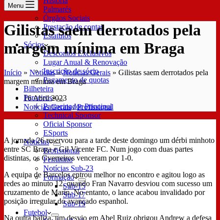
História
Menu
Palmarés
Órgãos Sociais
Gilistas saem derrotados pela
Prestação de contas
Estatutos
margem mínima em Braga
Sócios
Descontos Exclusivos
Lugar Anual & Renovação
Inscrição de sócio
Início
»
Notícias
»
Notícias Gerais
»
Gilistas saem derrotados pela
Pagamento de quotas
margem mínima em Braga
Bilheteira
Parceiros
16 Abril 2023
Patrocinador Principal
Notícias Gerais
/
Profissional
Technical Sponsor
Oficial Sponsor
ESports
A jornada 26 reservou para a tarde deste domingo um dérbi minhoto
Notícias
entre SC Braga e Gil Vicente FC. Num jogo com duas partes
Profissional
distintas, os Gverreiros venceram por 1-0.
Feminino
Notícias Sub-23
A equipa de Barcelos entrou melhor no encontro e agitou logo as
Formação
redes ao minuto 12, quando Fran Navarro desviou com sucesso um
Sub-15
cruzamento de Marín. No entanto, o lance acabou invalidado por
Sub-17
posição irregular do avançado espanhol.
Sub-19
Futebol
Na outra baliza, um desvio em Abel Ruiz obrigou Andrew a defesa