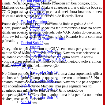
Futebol Profissional
atenta. No lance seguinte, Murilo apareceu em boa posição, tirou
Plantel
Matheus do caminho, mas Niakaté apareceu a tirar o pão da boca ao
Calendário
77. O jogo estava dividido e em cima da meia hora foram os homens
Classificação
da casa a abrir o ativo por intermédio de Ricardo Horta.
Notícias
Futebol Feminino
Pouco depois Carraça evitou em cima da linha o golo a André
Plantel
Horta, pouco antes de Iuri Medeiros ter introduzido a bola na baliza
Calendário
gilista em posição irregular detetada pelo VAR. Antes do descanso,
Classificação
Andrew foi ainda decisivo ao negar o bis a Ricardo Horta com uma
Notícias Futebol Feminino
palmada.
Futebol Sub 23
Plantel
O segundo tempo abriu com um Gil Vicente mais perigoso e ao
Calendário Sub 23
minuto 52 só Matheus impediu que Fran Navarro restabelecesse a
Classificação Sub 23
igualdade com uma boa intervenção. Na outra baliza, Andrew
Notícias Futebol Sub 23
voltou a dizer presente ao minuto 63 quando negou o golo a Simon
Formação
Banza com mais uma bela intervenção.
Sub 19
Resultados Sub 19
No último período do jogo assistiu-se a uma clara supremacia gilista
Sub 17
em busca do golo do empate que surgiu mesmo ao minuto 85. No
Resultados Sub 17
entanto, manteve-se o infortúnio de Fran Navarro que pela segunda
Sub 16
vez encontrou as redes de Matheus, mas pela segunda vez foi
Resultados Sub 16
apanhado nas malhas do fora de jogo. Já no período de
Sub 15
compensação, Vítor Carvalho apanhou uma bola perdida no interior
Resultados Sub 15
da área, mas atirou por cima.
Sub 14