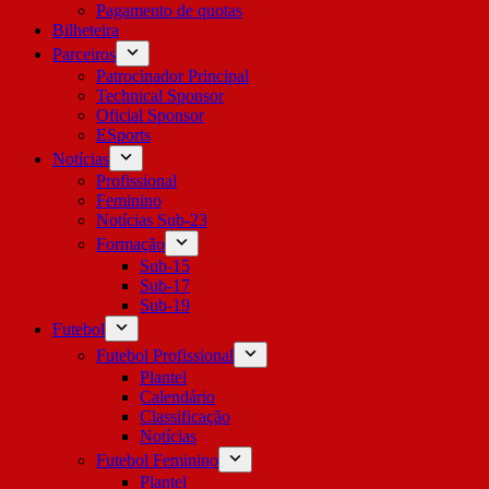
Pagamento de quotas
Bilheteira
Parceiros
Patrocinador Principal
Technical Sponsor
Oficial Sponsor
ESports
Notícias
Profissional
Feminino
Notícias Sub-23
Formação
Sub-15
Sub-17
Sub-19
Futebol
Futebol Profissional
Plantel
Calendário
Classificação
Notícias
Futebol Feminino
Plantel