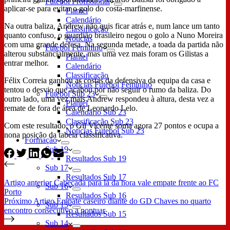
Futebol Profissional
aplicar-se para evitar o golo do costa-marfinense.
Plantel
Calendário
Na outra baliza, Andrew não quis ficar atrás e, num lance um tanto
Classificação
quanto confuso, o guardião brasileiro negou o golo a Nuno Moreira
Notícias
com uma grande defesa. Na segunda metade, a toada da partida não
Futebol Feminino
alterou substancialmente, mas uma vez mais foram os Gilistas a
Plantel
entrar melhor.
Calendário
Classificação
Félix Correia ganhou as costas da defensiva da equipa da casa e
Notícias Futebol Feminino
tentou o desvio que acabou por não seguir o rumo da baliza. Do
Futebol Sub 23
outro lado, uma vez mais Andrew respondeu à altura, desta vez a
Plantel
remate de fora de área de Leonardo Lelo.
Calendário Sub 23
Classificação Sub 23
Com este resultado, o Gil Vicente soma agora 27 pontos e ocupa a
Notícias Futebol Sub 23
nona posição da tabela classificativa.
Formação
Sub 19
Resultados Sub 19
Sub 17
Resultados Sub 17
Artigo
anterior
Cabeçada para lá da hora vale empate frente ao FC
Sub 16
Porto
Resultados Sub 16
Próximo
Artigo
Empate caseiro diante do GD Chaves no quarto
Sub 15
encontro consecutivo a pontuar
Resultados Sub 15
Sub 14