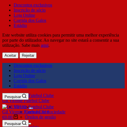
Descontos exclusivos
Inscrição de sócio
Loja Online
Corrida dos Galos
Estádio
Este website utiliza cookies para permitir uma melhor experiência
por parte do utilizador. Ao navegar no site estará a consentir a sua
utilização. Sabe mais
aqui
.
Aceitar
Rejeitar
Descontos exclusivos
Inscrição de sócio
Loja Online
Corrida dos Galos
Estádio
Pesquisar
Gil Vicente Futebol Clube
SDUQ
Gil Vicente Futebol Clube
Contrato de Sociedade
Órgãos de gestão
€
0,00
Clube
Pesquisar