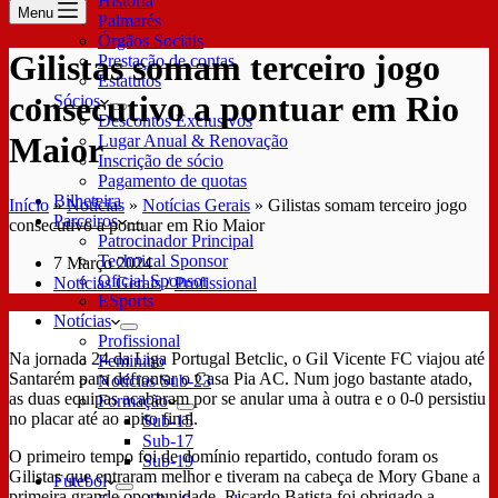
História
Menu
Palmarés
Órgãos Sociais
Gilistas somam terceiro jogo
Prestação de contas
Estatutos
consecutivo a pontuar em Rio
Sócios
Descontos Exclusivos
Maior
Lugar Anual & Renovação
Inscrição de sócio
Pagamento de quotas
Bilheteira
Início
»
Notícias
»
Notícias Gerais
»
Gilistas somam terceiro jogo
Parceiros
consecutivo a pontuar em Rio Maior
Patrocinador Principal
Technical Sponsor
7 Março 2024
Oficial Sponsor
Notícias Gerais
/
Profissional
ESports
Notícias
Profissional
Na jornada 24 da Liga Portugal Betclic, o Gil Vicente FC viajou até
Feminino
Santarém para defrontar o Casa Pia AC. Num jogo bastante atado,
Notícias Sub-23
as duas equipas acabaram por se anular uma à outra e o 0-0 persistiu
Formação
no placar até ao apito final.
Sub-15
Sub-17
O primeiro tempo foi de domínio repartido, contudo foram os
Sub-19
Gilistas que entraram melhor e tiveram na cabeça de Mory Gbane a
Futebol
primeira grande oportunidade. Ricardo Batista foi obrigado a